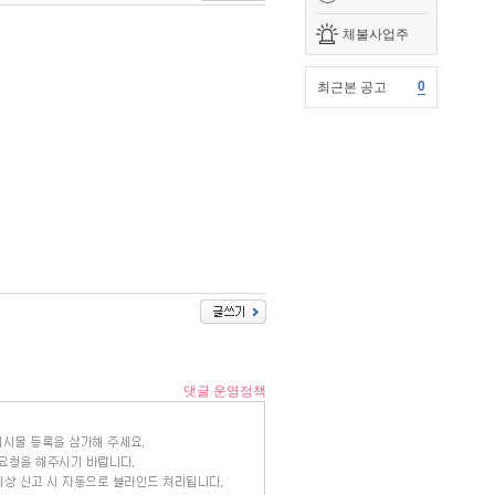
체불사업주
0
최근본 공고