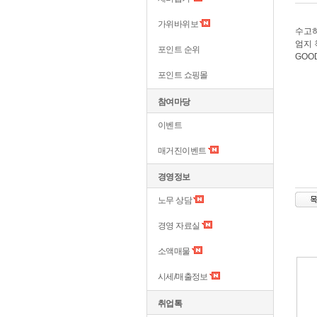
가위바위보
수고하
엄지 
포인트 순위
GOOD
포인트 쇼핑몰
참여마당
이벤트
매거진이벤트
경영정보
노무 상담
경영 자료실
소액매물
시세/매출정보
취업톡