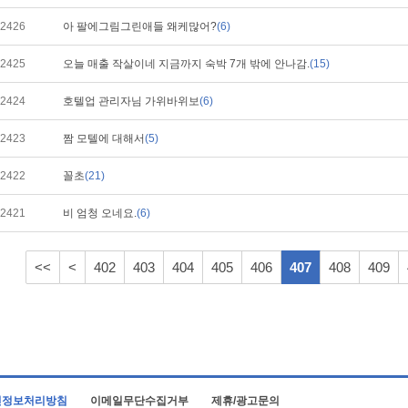
2426
아 팔에그림그린애들 왜케많어?
(6)
2425
오늘 매출 작살이네 지금까지 숙박 7개 밖에 안나감.
(15)
2424
호텔업 관리자님 가위바위보
(6)
2423
짬 모텔에 대해서
(5)
2422
꼴초
(21)
2421
비 엄청 오네요.
(6)
<<
<
402
403
404
405
406
407
408
409
인정보처리방침
이메일무단수집거부
제휴/광고문의