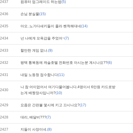
2437
컴퓨터 업그레이드 하는법
(5)
2436
손님 분실물
(15)
2435
아오..노가다새키들이 졸라 쎈척해대네
(14)
2434
넌 나에게 모욕감을 주었어~
(7)
2433
할만한 게임 없나.
(9)
2432
평택 통복동에 캐슬호텔 전화번호 아시는분 계시나요??
(6)
2431
내일 노동청 접수합니다
(11)
나 참 어이없어서 여기다물어봅니다.4명이서 6만원 카드로받
2430
는게 배짱장사입니까?
(10)
2429
요즘은 간판불 몇시에 키고 끄시나요?
(17)
2428
대리, 배달비???
(7)
2427
지들이 사장이네.
(8)