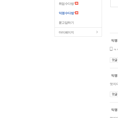
취업수다방
익명수다방
묻고답하기
마이페이지