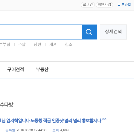
로그인
회원가입
모바일
로고
상세검색
부부팀
주말
당번
캐셔
청소
구매견적
부동산
수다방
1님 엄지척입니다 노동청 적금 인증샷 널리 널리 홍보합시다 ^^
등록일
2016.06.28 12:44:08
조회
4,609