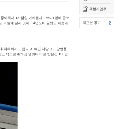
체불사업주
는걸 좋아해서 (사람일 어찌될지모르니) 밑에 글보
0
최근본 공고
고 파일에 날짜 잇네. 14년도에 일햇고 뒤늦게
고 취하해줘서 고맙다고. 여긴 나말고도 당번들
받고 팩스로 취하장 넣줫다 따로 받은건 100만