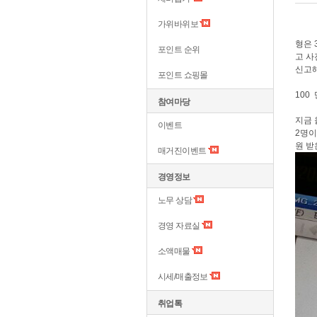
가위바위보
형은 
포인트 순위
고 사
신고해
포인트 쇼핑몰
100
참여마당
지금 
이벤트
2명이
원 받
매거진이벤트
경영정보
노무 상담
경영 자료실
소액매물
시세/매출정보
취업톡