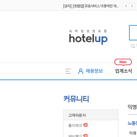
[공지] [호텔업] 유료서비스 이용약관 개정본2 (19.09.02)
[공지] [호텔업] 개인정보 처리방침 개정본2 (19.09.02)
호텔업
채용정보
업계소식
커뮤니티
익명
고객라운지
노동
출석체크
익명
제비뽑기