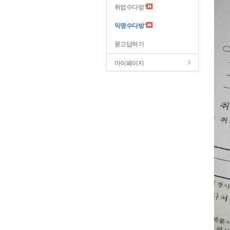
취업수다방
익명수다방
묻고답하기
마이페이지