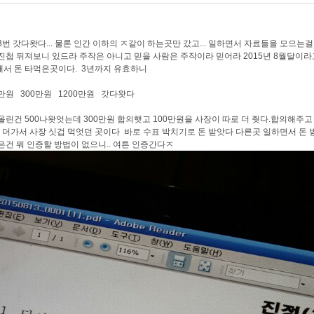
3번 갓다왓다... 물론 인간 이하의 ㅈ같이 하는곳만 갔고... 일하면서 자료들을 모으
진첩 뒤져보니 있드라 주작은 아니고 믿을 사람은 주작이라 믿어라 2015년 8월달이라
서 돈 타먹은곳이다. 3년까지 유효하니
 만원 300만원 1200만원 갓다왓다
올린건 500나왓엇는데 300만원 합의햇고 100만원을 사장이 따로 더 줫다.합의해주
 더가서 사장 싯겁 먹엇던 곳이다 바로 수표 박치기로 돈 받앗다 다른곳 일하면서 돈 
은건 뭐 인증할 방법이 없으니.. 여튼 인증간다ㅈ