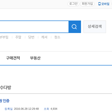
로그인
회원가입
모바일
로고
상세검색
부부팀
주말
당번
캐셔
청소
구매견적
부동산
수다방
청 인증
등록일
2016.06.28 12:29:48
조회
4,934