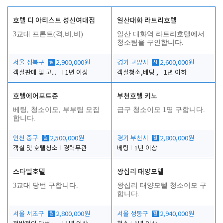
호텔 디 아티스트 성신여대점
일산대화 라트리호텔
3교대 프론트(격,비,비)
일산 대화역 라트리호텔에서
청소팀을 구인합니다.
서울 성북구
월
2,900,000원
경기 고양시
시
2,600,000원
객실판매 및 고객응대
1년 이상
객실청소,베팅 ,
1년 이하
호텔에어포트준
부천호텔 키노
베팅, 청소이모, 부부팀 모집
급구 청소이모 1명 구합니다.
합니다.
인천 중구
월
2,500,000원
경기 부천시
월
2,800,000원
객실 및 호텔청소
경력무관
베팅
1년 이상
스타일호텔
왕십리 태양모텔
3교대 당번 구합니다.
왕십리 태양모텔 청소이모 구
합니다.
서울 서초구
월
2,800,000원
서울 성동구
월
2,940,000원