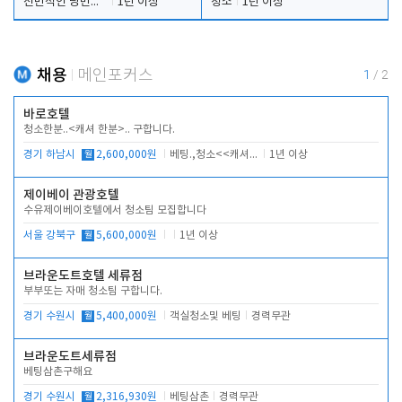
전반적인 당번업무
1년 이상
청소
1년 이상
채용
메인포커스
1
/
2
바로호텔
청소한분..<캐셔 한분>.. 구합니다.
경기 하남시
월
2,600,000원
베팅.,청소<<캐셔 모셔봅니다.
1년 이상
제이베이 관광호텔
수유제이베이호텔에서 청소팀 모집합니다
서울 강북구
월
5,600,000원
1년 이상
브라운도트호텔 세류점
부부또는 자매 청소팀 구합니다.
경기 수원시
월
5,400,000원
객실청소및 베팅
경력무관
브라운도트세류점
베팅삼촌구해요
경기 수원시
월
2,316,930원
베팅삼촌
경력무관