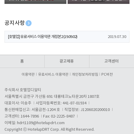
폰 증정
공지사항
[호텔업] 개인정보 처리방침 개정본1 (19.09.02)
2019.07.30
[호텔업] 유료서비스 이용약관 개정본2 (19.09.02)
2019.07.30
[호텔업] 개인정보 처리방침 개정본2 (19.09.02)
2019.07.30
홈
광고제휴
고객센터
이용약관
유료서비스 이용약관
개인정보처리방침
PC버전
주식회사 호텔업디알티
서울특별시 금천구 가산동 691 대륭테크노타운20차 1807호
대표이사: 이송주
사업자등록번호: 441-87-01934
통신판매업신고: 서울금천-1204 호
직업정보: J1206020200010
고객센터: 1644-7896
Fax: 02-2225-8487
이메일:
hdrt1109@hotelupdrt.com
Copyright ⓒ HotelupDRT Corp. All Right Reserved.