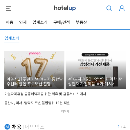
채용
인재
업계소식
구매/견적
부동산
업계소식
야놀자17주년 기념 야놀자 통합발
<야놀자 MRO, 숙박업소 위한 삼
주센터 할인 프로모션 진행
성전자 가전제품 특가 개시>
야놀자제휴점 금융혜택제공 위한 제휴 및 금융서비스 게시
울산시, 피서․행락지 주변 불법행위 19건 적발
더보기
채용
메인박스
1
/
4