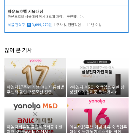
하운드호텔 서울대점
하운드호텔 서울대점 에서 3교대 과장님 구인합니다.
서울 관악구
월
3,099,270원
주차 및 전반적인 당번업무
1년 이상
많이 본 기사
야놀자17주년 기념 야놀자 통합발
<야놀자 MRO, 숙박업소 위한 삼
주센터 할인 프로모션 진행
성전자 가전제품 특가 개시>
야놀자제휴점 금융혜택제공 위한
야놀자16주년 기념 제휴 숙박업주
제휴 및 금융서비스 게시
대상 야놀자통합발주센터 할인쿠