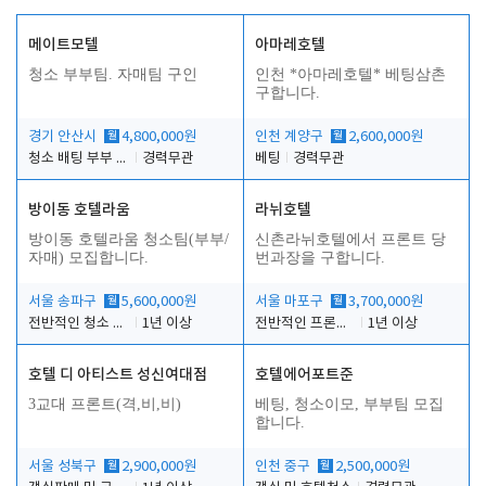
메이트모텔
아마레호텔
청소 부부팀. 자매팀 구인
인천 *아마레호텔* 베팅삼촌
구합니다.
경기 안산시
월
4,800,000원
인천 계양구
월
2,600,000원
청소 배팅 부부 구합니다
경력무관
베팅
경력무관
방이동 호텔라움
라뉘호텔
방이동 호텔라움 청소팀(부부/
신촌라뉘호텔에서 프론트 당
자매) 모집합니다.
번과장을 구합니다.
서울 송파구
월
5,600,000원
서울 마포구
월
3,700,000원
전반적인 청소 업무(객실청소.객실정리)
1년 이상
전반적인 프론트 당번업무
1년 이상
호텔 디 아티스트 성신여대점
호텔에어포트준
3교대 프론트(격,비,비)
베팅, 청소이모, 부부팀 모집
합니다.
서울 성북구
월
2,900,000원
인천 중구
월
2,500,000원