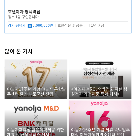
호텔야자 평택역점
청소 1팀 구인합니다
경기 평택시
월
5,000,000원
호텔객실 및 공용시설 청소 관리
1년 이상
많이 본 기사
야놀자17주년 기념 야놀자 통합발
<야놀자 MRO, 숙박업소 위한 삼
주센터 할인 프로모션 진행
성전자 가전제품 특가 개시>
야놀자제휴점 금융혜택제공 위한
야놀자16주년 기념 제휴 숙박업주
제휴 및 금융서비스 게시
대상 야놀자통합발주센터 할인쿠