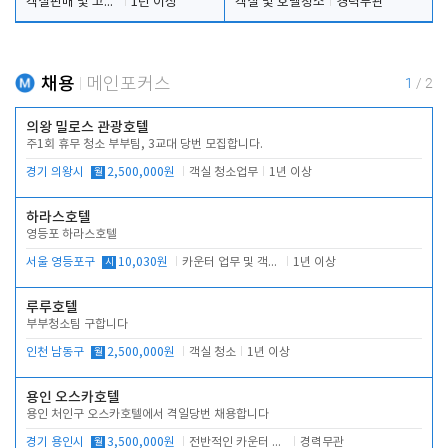
객실판매 및 고객응대
1년 이상
객실 및 호텔청소
경력무관
채용
메인포커스
1
/
2
의왕 밀로스 관광호텔
주1회 휴무 청소 부부팀, 3교대 당번 모집합니다.
경기 의왕시
월
2,500,000원
객실 청소업무
1년 이상
하라스호텔
영등포 하라스호텔
서울 영등포구
시
10,030원
카운터 업무 및 객실관리(청소상태 확인, 객실판매)
1년 이상
루루호텔
부부청소팀 구합니다
인천 남동구
월
2,500,000원
객실 청소
1년 이상
용인 오스카호텔
용인 처인구 오스카호텔에서 격일당번 채용합니다
경기 용인시
월
3,500,000원
전반적인 카운터 업무
경력무관