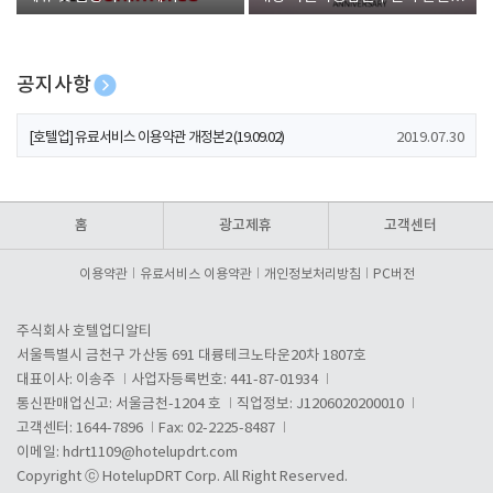
폰 증정
공지사항
[호텔업] 개인정보 처리방침 개정본1 (19.09.02)
2019.07.30
[호텔업] 유료서비스 이용약관 개정본2 (19.09.02)
2019.07.30
[호텔업] 개인정보 처리방침 개정본2 (19.09.02)
2019.07.30
홈
광고제휴
고객센터
이용약관
유료서비스 이용약관
개인정보처리방침
PC버전
주식회사 호텔업디알티
서울특별시 금천구 가산동 691 대륭테크노타운20차 1807호
대표이사: 이송주
사업자등록번호: 441-87-01934
통신판매업신고: 서울금천-1204 호
직업정보: J1206020200010
고객센터: 1644-7896
Fax: 02-2225-8487
이메일:
hdrt1109@hotelupdrt.com
Copyright ⓒ HotelupDRT Corp. All Right Reserved.