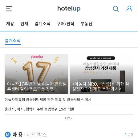
채용
인재
업계소식
구매/견적
부동산
업계소식
야놀자17주년 기념 야놀자 통합발
<야놀자 MRO, 숙박업소 위한 삼
주센터 할인 프로모션 진행
성전자 가전제품 특가 개시>
야놀자제휴점 금융혜택제공 위한 제휴 및 금융서비스 게시
울산시, 피서․행락지 주변 불법행위 19건 적발
더보기
채용
메인박스
1
/
3