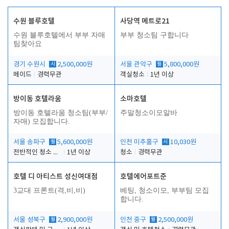
수원 블루호텔
사당역 메트로21
수원 블루호텔에서 부부 자매
부부 청소팀 구합니다
팀찾아요
경기 수원시
시
2,500,000원
서울 관악구
월
5,800,000원
메이드
경력무관
객실청소
1년 이상
방이동 호텔라움
소마호텔
방이동 호텔라움 청소팀(부부/
주말청소이모알바
자매) 모집합니다.
서울 송파구
월
5,600,000원
인천 미추홀구
시
10,030원
전반적인 청소 업무(객실청소.객실정리)
1년 이상
청소
경력무관
호텔 디 아티스트 성신여대점
호텔에어포트준
3교대 프론트(격,비,비)
베팅, 청소이모, 부부팀 모집
합니다.
서울 성북구
월
2,900,000원
인천 중구
월
2,500,000원