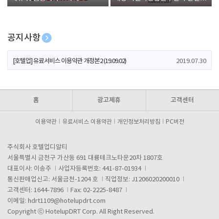
폰 증정
공지사항
[호텔업] 개인정보 처리방침 개정본1 (19.09.02)
2019.07.30
[호텔업] 유료서비스 이용약관 개정본2 (19.09.02)
2019.07.30
[호텔업] 개인정보 처리방침 개정본2 (19.09.02)
2019.07.30
홈
광고제휴
고객센터
이용약관
유료서비스 이용약관
개인정보처리방침
PC버전
주식회사 호텔업디알티
서울특별시 금천구 가산동 691 대륭테크노타운20차 1807호
대표이사: 이송주
사업자등록번호: 441-87-01934
통신판매업신고: 서울금천-1204 호
직업정보: J1206020200010
고객센터: 1644-7896
Fax: 02-2225-8487
이메일:
hdrt1109@hotelupdrt.com
Copyright ⓒ HotelupDRT Corp. All Right Reserved.