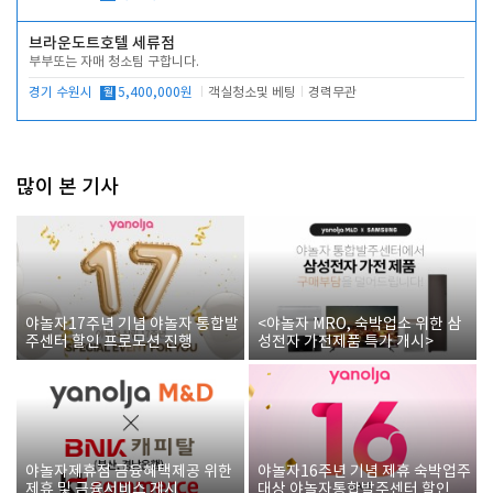
브라운도트호텔 세류점
부부또는 자매 청소팀 구합니다.
경기 수원시
월
5,400,000원
객실청소및 베팅
경력무관
많이 본 기사
야놀자17주년 기념 야놀자 통합발
<야놀자 MRO, 숙박업소 위한 삼
주센터 할인 프로모션 진행
성전자 가전제품 특가 개시>
야놀자제휴점 금융혜택제공 위한
야놀자16주년 기념 제휴 숙박업주
제휴 및 금융서비스 게시
대상 야놀자통합발주센터 할인쿠