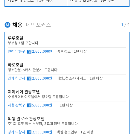
객실판매 및 고객응대
1년 이상
객실 및 호텔청소
경력무관
채용
메인포커스
1
/
2
루루호텔
부부청소팀 구합니다
인천 남동구
월
2,600,000원
객실 청소
1년 이상
바로호텔
청소한분..<캐셔 한분>.. 구합니다.
경기 하남시
월
2,600,000원
베팅.,청소<<캐셔 모셔봅니다.
1년 이상
제이베이 관광호텔
수유제이베이호텔에서 청소팀 모집합니다
서울 강북구
월
5,600,000원
1년 이상
의왕 밀로스 관광호텔
주1회 휴무 청소 부부팀, 3교대 당번 모집합니다.
경기 의왕시
월
2,500,000원
객실 청소업무
1년 이상