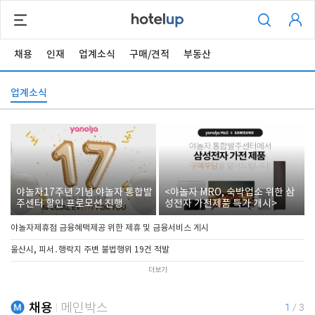
채용
인재
업계소식
구매/견적
부동산
업계소식
야놀자17주년 기념 야놀자 통합발
<야놀자 MRO, 숙박업소 위한 삼
주센터 할인 프로모션 진행
성전자 가전제품 특가 개시>
야놀자제휴점 금융혜택제공 위한 제휴 및 금융서비스 게시
울산시, 피서․행락지 주변 불법행위 19건 적발
더보기
채용
메인박스
1
/
3