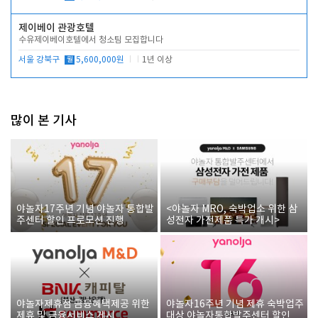
제이베이 관광호텔
수유제이베이호텔에서 청소팀 모집합니다
서울 강북구
월
5,600,000원
1년 이상
많이 본 기사
야놀자17주년 기념 야놀자 통합발
<야놀자 MRO, 숙박업소 위한 삼
주센터 할인 프로모션 진행
성전자 가전제품 특가 개시>
야놀자제휴점 금융혜택제공 위한
야놀자16주년 기념 제휴 숙박업주
제휴 및 금융서비스 게시
대상 야놀자통합발주센터 할인쿠