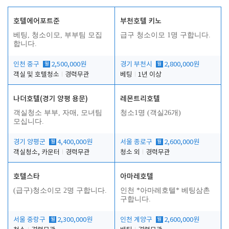
호텔에어포트준
부천호텔 키노
베팅, 청소이모, 부부팀 모집
급구 청소이모 1명 구합니다.
합니다.
인천 중구
월
2,500,000원
경기 부천시
월
2,800,000원
객실 및 호텔청소
경력무관
베팅
1년 이상
나더호텔(경기 양평 용문)
레몬트리호텔
객실청소 부부, 자매, 모녀팀
청소1명 (객실26개)
모십니다.
경기 양평군
월
4,400,000원
서울 종로구
월
2,600,000원
객실청소, 카운터
경력무관
청소 외
경력무관
호텔스타
아마레호텔
(급구)청소이모 2명 구합니다.
인천 *아마레호텔* 베팅삼촌
구합니다.
서울 중랑구
월
2,300,000원
인천 계양구
월
2,600,000원