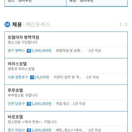
청소
경력무관
베팅
경력무관
채용
메인포커스
1
/
2
호텔야자 평택역점
청소 1팀 구인합니다
경기 평택시
월
5,000,000원
호텔객실 및 공용시설 청소 관리
1년 이상
하라스호텔
영등포 하라스호텔
서울 영등포구
시
10,030원
카운터 업무 및 객실관리(청소상태 확인, 객실판매)
1년 이상
루루호텔
부부청소팀 구합니다
인천 남동구
월
2,600,000원
객실 청소
1년 이상
바로호텔
청소한분..<캐셔 한분>.. 구합니다.
경기 하남시
월
2,600,000원
베팅.,청소<<캐셔 모셔봅니다.
1년 이상