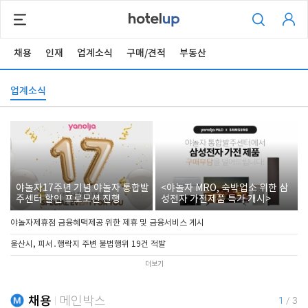
채용
인재
업계소식
구매/견적
부동산
업계소식
야놀자17주년 기념 야놀자 통합발
<야놀자 MRO, 숙박업소 위한 삼
주센터 할인 프로모션 진행
성전자 가전제품 특가 개시>
야놀자제휴점 금융혜택제공 위한 제휴 및 금융서비스 게시
울산시, 피서․행락지 주변 불법행위 19건 적발
더보기
채용
메인박스
1
/
3