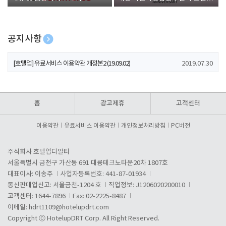
폰 증정
공지사항
[호텔업] 개인정보 처리방침 개정본1 (19.09.02)
2019.07.30
[호텔업] 유료서비스 이용약관 개정본2 (19.09.02)
2019.07.30
[호텔업] 개인정보 처리방침 개정본2 (19.09.02)
2019.07.30
홈
광고제휴
고객센터
이용약관
유료서비스 이용약관
개인정보처리방침
PC버전
주식회사 호텔업디알티
서울특별시 금천구 가산동 691 대륭테크노타운20차 1807호
대표이사: 이송주
사업자등록번호: 441-87-01934
통신판매업신고: 서울금천-1204 호
직업정보: J1206020200010
고객센터: 1644-7896
Fax: 02-2225-8487
이메일:
hdrt1109@hotelupdrt.com
Copyright ⓒ HotelupDRT Corp. All Right Reserved.