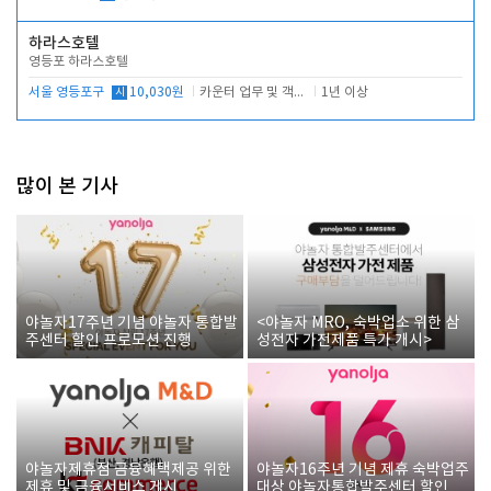
하라스호텔
영등포 하라스호텔
서울 영등포구
시
10,030원
카운터 업무 및 객실관리(청소상태 확인, 객실판매)
1년 이상
많이 본 기사
야놀자17주년 기념 야놀자 통합발
<야놀자 MRO, 숙박업소 위한 삼
주센터 할인 프로모션 진행
성전자 가전제품 특가 개시>
야놀자제휴점 금융혜택제공 위한
야놀자16주년 기념 제휴 숙박업주
제휴 및 금융서비스 게시
대상 야놀자통합발주센터 할인쿠