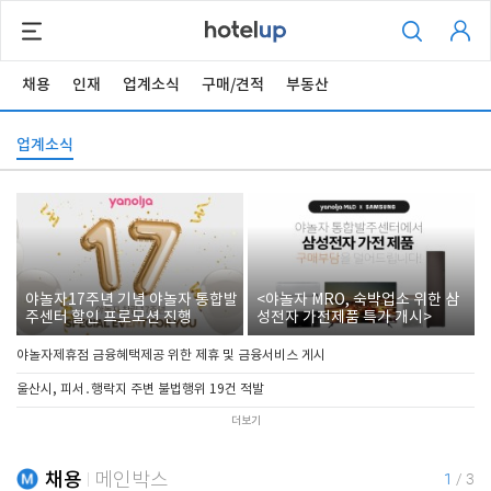
채용
인재
업계소식
구매/견적
부동산
업계소식
야놀자17주년 기념 야놀자 통합발
<야놀자 MRO, 숙박업소 위한 삼
주센터 할인 프로모션 진행
성전자 가전제품 특가 개시>
야놀자제휴점 금융혜택제공 위한 제휴 및 금융서비스 게시
울산시, 피서․행락지 주변 불법행위 19건 적발
더보기
채용
메인박스
1
/
3