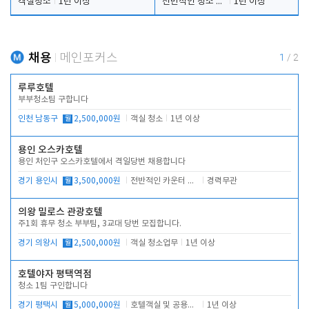
객실청소
1년 이상
전반적인 청소 업무(객실청소.객실정리)
1년 이상
채용
메인포커스
1
/
2
루루호텔
부부청소팀 구합니다
인천 남동구
월
2,500,000원
객실 청소
1년 이상
용인 오스카호텔
용인 처인구 오스카호텔에서 격일당번 채용합니다
경기 용인시
월
3,500,000원
전반적인 카운터 업무
경력무관
의왕 밀로스 관광호텔
주1회 휴무 청소 부부팀, 3교대 당번 모집합니다.
경기 의왕시
월
2,500,000원
객실 청소업무
1년 이상
호텔야자 평택역점
청소 1팀 구인합니다
경기 평택시
월
5,000,000원
호텔객실 및 공용시설 청소 관리
1년 이상