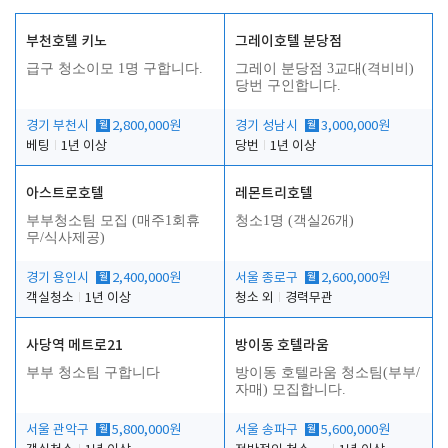
부천호텔 키노
그레이호텔 분당점
급구 청소이모 1명 구합니다.
그레이 분당점 3교대(격비비)
당번 구인합니다.
경기 부천시
월
2,800,000원
경기 성남시
월
3,000,000원
베팅
1년 이상
당번
1년 이상
아스트로호텔
레몬트리호텔
부부청소팀 모집 (매주1회휴
청소1명 (객실26개)
무/식사제공)
경기 용인시
월
2,400,000원
서울 종로구
월
2,600,000원
객실청소
1년 이상
청소 외
경력무관
사당역 메트로21
방이동 호텔라움
부부 청소팀 구합니다
방이동 호텔라움 청소팀(부부/
자매) 모집합니다.
서울 관악구
월
5,800,000원
서울 송파구
월
5,600,000원