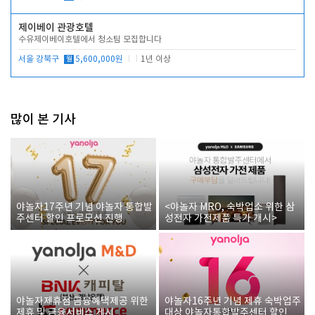
제이베이 관광호텔
수유제이베이호텔에서 청소팀 모집합니다
서울 강북구
월
5,600,000원
1년 이상
많이 본 기사
야놀자17주년 기념 야놀자 통합발
<야놀자 MRO, 숙박업소 위한 삼
주센터 할인 프로모션 진행
성전자 가전제품 특가 개시>
야놀자제휴점 금융혜택제공 위한
야놀자16주년 기념 제휴 숙박업주
제휴 및 금융서비스 게시
대상 야놀자통합발주센터 할인쿠