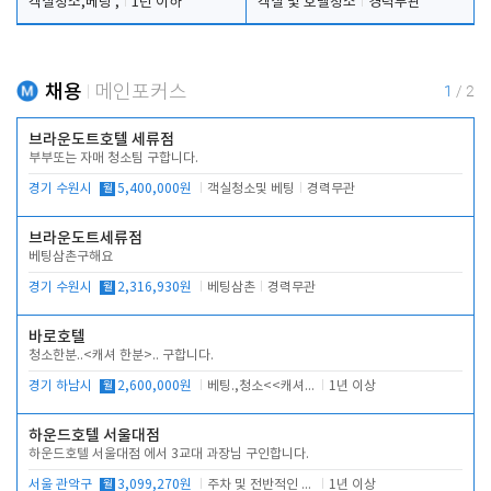
객실청소,베팅 ,
1년 이하
객실 및 호텔청소
경력무관
채용
메인포커스
1
/
2
브라운도트호텔 세류점
부부또는 자매 청소팀 구합니다.
경기 수원시
월
5,400,000원
객실청소및 베팅
경력무관
브라운도트세류점
베팅삼촌구해요
경기 수원시
월
2,316,930원
베팅삼촌
경력무관
바로호텔
청소한분..<캐셔 한분>.. 구합니다.
경기 하남시
월
2,600,000원
베팅.,청소<<캐셔 모셔봅니다.
1년 이상
하운드호텔 서울대점
하운드호텔 서울대점 에서 3교대 과장님 구인합니다.
서울 관악구
월
3,099,270원
주차 및 전반적인 당번업무
1년 이상