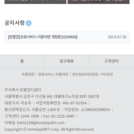
폰 증정
공지사항
[호텔업] 개인정보 처리방침 개정본1 (19.09.02)
2019.07.30
[호텔업] 유료서비스 이용약관 개정본2 (19.09.02)
2019.07.30
[호텔업] 개인정보 처리방침 개정본2 (19.09.02)
2019.07.30
홈
광고제휴
고객센터
이용약관
유료서비스 이용약관
개인정보처리방침
PC버전
주식회사 호텔업디알티
서울특별시 금천구 가산동 691 대륭테크노타운20차 1807호
대표이사: 이송주
사업자등록번호: 441-87-01934
통신판매업신고: 서울금천-1204 호
직업정보: J1206020200010
고객센터: 1644-7896
Fax: 02-2225-8487
이메일:
hdrt1109@hotelupdrt.com
Copyright ⓒ HotelupDRT Corp. All Right Reserved.