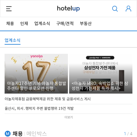
채용
인재
업계소식
구매/견적
부동산
업계소식
야놀자17주년 기념 야놀자 통합발
<야놀자 MRO, 숙박업소 위한 삼
주센터 할인 프로모션 진행
성전자 가전제품 특가 개시>
야놀자제휴점 금융혜택제공 위한 제휴 및 금융서비스 게시
울산시, 피서․행락지 주변 불법행위 19건 적발
더보기
채용
메인박스
1
/
4