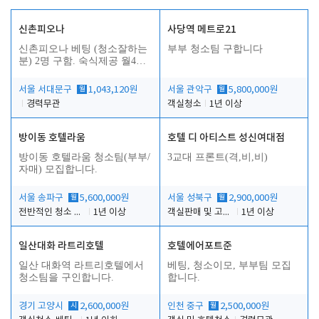
신촌피오나
사당역 메트로21
신촌피오나 베팅 (청소잘하는
부부 청소팀 구합니다
분) 2명 구함. 숙식제공 월4회
휴무
서울 서대문구
월
1,043,120원
서울 관악구
월
5,800,000원
경력무관
객실청소
1년 이상
방이동 호텔라움
호텔 디 아티스트 성신여대점
방이동 호텔라움 청소팀(부부/
3교대 프론트(격,비,비)
자매) 모집합니다.
서울 송파구
월
5,600,000원
서울 성북구
월
2,900,000원
전반적인 청소 업무(객실청소.객실정리)
1년 이상
객실판매 및 고객응대
1년 이상
일산대화 라트리호텔
호텔에어포트준
일산 대화역 라트리호텔에서
베팅, 청소이모, 부부팀 모집
청소팀을 구인합니다.
합니다.
경기 고양시
시
2,600,000원
인천 중구
월
2,500,000원