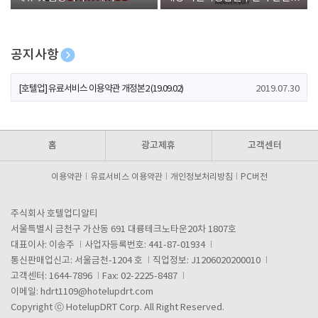
폰 증정
공지사항
[호텔업] 개인정보 처리방침 개정본1 (19.09.02)
2019.07.30
[호텔업] 유료서비스 이용약관 개정본2 (19.09.02)
2019.07.30
[호텔업] 개인정보 처리방침 개정본2 (19.09.02)
2019.07.30
홈
광고제휴
고객센터
이용약관
유료서비스 이용약관
개인정보처리방침
PC버전
주식회사 호텔업디알티
서울특별시 금천구 가산동 691 대륭테크노타운20차 1807호
대표이사: 이송주
사업자등록번호: 441-87-01934
통신판매업신고: 서울금천-1204 호
직업정보: J1206020200010
고객센터: 1644-7896
Fax: 02-2225-8487
이메일:
hdrt1109@hotelupdrt.com
Copyright ⓒ HotelupDRT Corp. All Right Reserved.