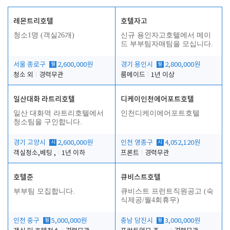
레몬트리호텔
호텔자고
청소1명 (객실26개)
신규 용인자고호텔에서 메이
드 부부팀자매팀을 모십니다.
서울 종로구
월
2,600,000원
경기 용인시
월
2,800,000원
청소 외
경력무관
룸메이드
1년 이상
일산대화 라트리호텔
디케이인천에어포트호텔
일산 대화역 라트리호텔에서
인천디케이에어포트호텔
청소팀을 구인합니다.
경기 고양시
시
2,600,000원
인천 영종구
시
4,052,120원
객실청소,베팅 ,
1년 이하
프론트
경력무관
호텔준
큐비스트호텔
부부팀 모집합니다.
큐비스트 프런트직원공고 (숙
식제공/월4회휴무)
인천 중구
월
5,000,000원
충남 당진시
월
3,000,000원