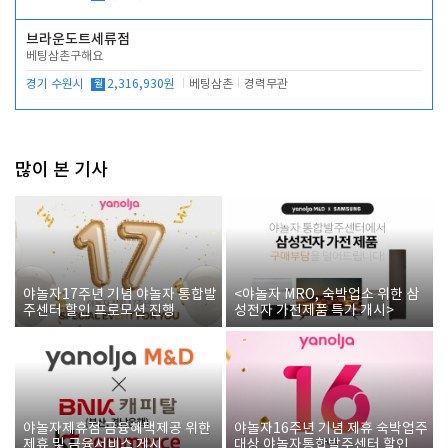
브라운도트세류점
베팅삼촌구해요
경기 수원시
월
2,316,930원
베팅삼촌
경력무관
많이 본 기사
야놀자17주년 기념 야놀자 통합발
<야놀자 MRO, 숙박업소 위한 삼
주센터 할인 프로모션 진행
성전자 가전제품 특가 개시>
야놀자제휴점 금융혜택제공 위한
야놀자16주년 기념 제휴 숙박업주
제휴 및 금융서비스 게시
대상 야놀자통합발주센터 할인쿠