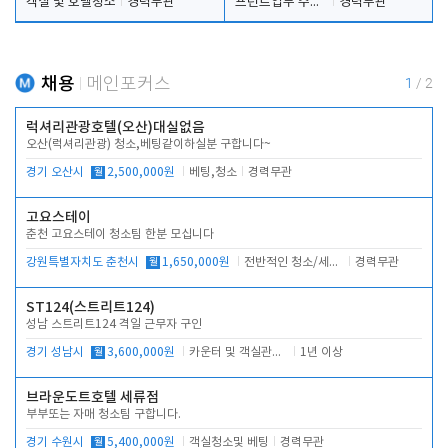
객실 및 호텔청소
경력무관
프런트업무 주간, 야간
경력무관
채용
메인포커스
1
/
2
럭셔리관광호텔(오산)대실없음
오산(럭셔리관광) 청소,베팅같이하실분 구합니다~
경기 오산시
월
2,500,000원
베팅,청소
경력무관
고요스테이
춘천 고요스테이 청소팀 한분 모십니다
강원특별자치도 춘천시
월
1,650,000원
전반적인 청소/세탁업무
경력무관
ST124(스트리트124)
성남 스트리트124 격일 근무자 구인
경기 성남시
월
3,600,000원
카운터 및 객실관리 전반
1년 이상
브라운도트호텔 세류점
부부또는 자매 청소팀 구합니다.
경기 수원시
월
5,400,000원
객실청소및 베팅
경력무관