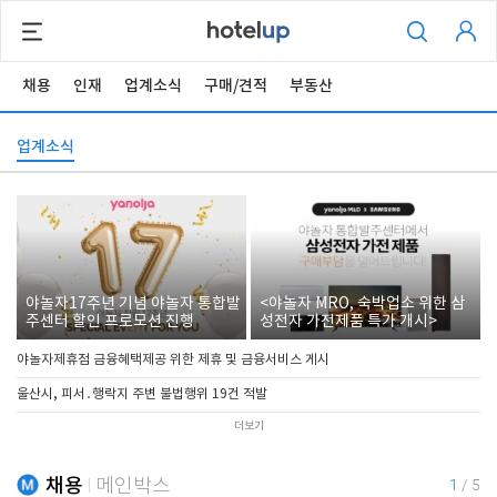
채용
인재
업계소식
구매/견적
부동산
업계소식
야놀자17주년 기념 야놀자 통합발
<야놀자 MRO, 숙박업소 위한 삼
주센터 할인 프로모션 진행
성전자 가전제품 특가 개시>
야놀자제휴점 금융혜택제공 위한 제휴 및 금융서비스 게시
울산시, 피서․행락지 주변 불법행위 19건 적발
더보기
채용
메인박스
1
/
5