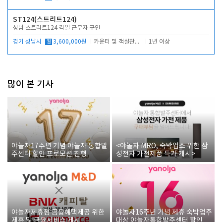
ST124(스트리트124)
성남 스트리트124 격일 근무자 구인
경기 성남시
월
3,600,000원
카운터 및 객실관리 전반
1년 이상
많이 본 기사
야놀자17주년 기념 야놀자 통합발
<야놀자 MRO, 숙박업소 위한 삼
주센터 할인 프로모션 진행
성전자 가전제품 특가 개시>
야놀자제휴점 금융혜택제공 위한
야놀자16주년 기념 제휴 숙박업주
제휴 및 금융서비스 게시
대상 야놀자통합발주센터 할인쿠