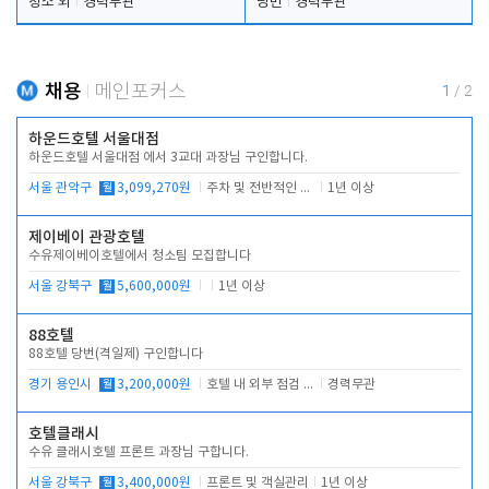
청소 외
경력무관
당번
경력무관
채용
메인포커스
1
/
2
하운드호텔 서울대점
하운드호텔 서울대점 에서 3교대 과장님 구인합니다.
서울 관악구
월
3,099,270원
주차 및 전반적인 당번업무
1년 이상
제이베이 관광호텔
수유제이베이호텔에서 청소팀 모집합니다
서울 강북구
월
5,600,000원
1년 이상
88호텔
88호텔 당번(격일제) 구인합니다
경기 용인시
월
3,200,000원
호텔 내 외부 점검 및 프런트 운영
경력무관
호텔클래시
수유 클래시호텔 프론트 과장님 구합니다.
서울 강북구
월
3,400,000원
프론트 및 객실관리
1년 이상