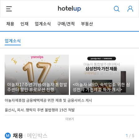
채용
인재
업계소식
구매/견적
부동산
업계소식
야놀자17주년 기념 야놀자 통합발
<야놀자 MRO, 숙박업소 위한 삼
주센터 할인 프로모션 진행
성전자 가전제품 특가 개시>
야놀자제휴점 금융혜택제공 위한 제휴 및 금융서비스 게시
울산시, 피서․행락지 주변 불법행위 19건 적발
더보기
채용
메인박스
1
/
5