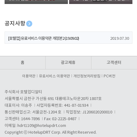
폰 증정
공지사항
[호텔업] 개인정보 처리방침 개정본1 (19.09.02)
2019.07.30
[호텔업] 유료서비스 이용약관 개정본2 (19.09.02)
2019.07.30
[호텔업] 개인정보 처리방침 개정본2 (19.09.02)
2019.07.30
홈
광고제휴
고객센터
이용약관
유료서비스 이용약관
개인정보처리방침
PC버전
주식회사 호텔업디알티
서울특별시 금천구 가산동 691 대륭테크노타운20차 1807호
대표이사: 이송주
사업자등록번호: 441-87-01934
통신판매업신고: 서울금천-1204 호
직업정보: J1206020200010
고객센터: 1644-7896
Fax: 02-2225-8487
이메일:
hdrt1109@hotelupdrt.com
Copyright ⓒ HotelupDRT Corp. All Right Reserved.