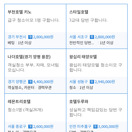
부천호텔 키노
스타일호텔
급구 청소이모 1명 구합니다.
3교대 당번 구합니다.
경기 부천시
월
2,800,000원
서울 서초구
월
2,800,000원
베팅
1년 이상
전반적인 당번업무
1년 이상
나더호텔(경기 양평 용문)
왕십리 태양모텔
객실청소 부부, 자매, 모녀팀
왕십리 태양모텔 청소이모 구
모십니다.
합니다.
경기 양평군
월
4,400,000원
서울 성동구
월
2,940,000원
객실청소, 카운터
경력무관
청소
1년 이상
레몬트리호텔
호텔두루와
청소1명 (객실26개)
성실하고 책임감있는 당번 구
합니다.
서울 종로구
월
2,600,000원
인천 미추홀구
월
3,000,000원