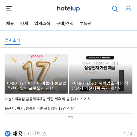
채용
인재
업계소식
구매/견적
부동산
업계소식
야놀자17주년 기념 야놀자 통합발
<야놀자 MRO, 숙박업소 위한 삼
주센터 할인 프로모션 진행
성전자 가전제품 특가 개시>
야놀자제휴점 금융혜택제공 위한 제휴 및 금융서비스 게시
울산시, 피서․행락지 주변 불법행위 19건 적발
더보기
채용
메인박스
1
/
4