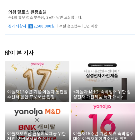
의왕 밀로스 관광호텔
주1회 휴무 청소 부부팀, 3교대 당번 모집합니다.
경기 의왕시
월
2,500,000원
객실 청소업무
1년 이상
많이 본 기사
야놀자17주년 기념 야놀자 통합발
<야놀자 MRO, 숙박업소 위한 삼
주센터 할인 프로모션 진행
성전자 가전제품 특가 개시>
야놀자제휴점 금융혜택제공 위한
야놀자16주년 기념 제휴 숙박업주
제휴 및 금융서비스 게시
대상 야놀자통합발주센터 할인쿠