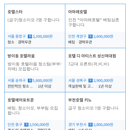
호텔스타
아마레호텔
(급구)청소이모 2명 구합니다.
인천 *아마레호텔* 베팅삼촌
구합니다.
서울 중랑구
월
2,300,000원
인천 계양구
월
2,600,000원
청소
경력무관
베팅
경력무관
방이동 호텔라움
호텔 디 아티스트 성신여대점
방이동 호텔라움 청소팀(부부/
3교대 프론트(격,비,비)
자매) 모집합니다.
서울 송파구
월
5,600,000원
서울 성북구
월
2,900,000원
전반적인 청소 업무(객실청소.객실정리)
1년 이상
객실판매 및 고객응대
1년 이상
호텔에어포트준
부천호텔 키노
베팅, 청소이모, 부부팀 모집
급구 청소이모 1명 구합니다.
합니다.
인천 중구
월
2,500,000원
경기 부천시
월
2,800,000원