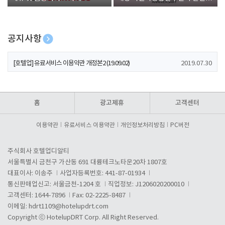
폰 증정
공지사항
[호텔업] 개인정보 처리방침 개정본1 (19.09.02)
2019.07.30
[호텔업] 유료서비스 이용약관 개정본2 (19.09.02)
2019.07.30
[호텔업] 개인정보 처리방침 개정본2 (19.09.02)
2019.07.30
홈
광고제휴
고객센터
이용약관
유료서비스 이용약관
개인정보처리방침
PC버전
주식회사 호텔업디알티
서울특별시 금천구 가산동 691 대륭테크노타운20차 1807호
대표이사: 이송주
사업자등록번호: 441-87-01934
통신판매업신고: 서울금천-1204 호
직업정보: J1206020200010
고객센터: 1644-7896
Fax: 02-2225-8487
이메일:
hdrt1109@hotelupdrt.com
Copyright ⓒ HotelupDRT Corp. All Right Reserved.