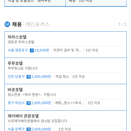
객실 및 호텔청소
경력무관
베팅
1년 이상
채용
메인포커스
1
/
2
하라스호텔
영등포 하라스호텔
서울 영등포구
시
10,030원
카운터 업무 및 객실관리(청소상태 확인, 객실판매)
1년 이상
루루호텔
부부청소팀 구합니다
인천 남동구
월
2,600,000원
객실 청소
1년 이상
바로호텔
청소한분..<캐셔 한분>.. 구합니다.
경기 하남시
월
2,600,000원
베팅.,청소<<캐셔 모셔봅니다.
1년 이상
제이베이 관광호텔
수유제이베이호텔에서 청소팀 모집합니다
서울 강북구
월
5,600,000원
1년 이상