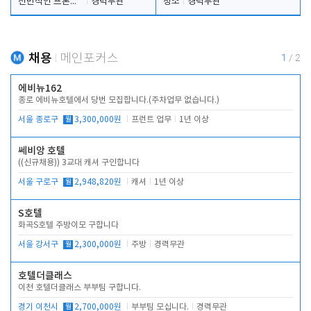
전반적인 프론트 업무
경력무관
청소
경력무관
채용
메인포커스
1
/
2
에비뉴162
종로 에비뉴호텔에서 당번 모집합니다.(주차업무 없습니다.)
서울 종로구
월
3,300,000원
프런트 업무
1년 이상
쎄비앙 호텔
((신규채용)) 3교대 캐셔 구인합니다
서울 구로구
월
2,948,820원
캐셔
1년 이상
S호텔
화곡S호텔 주방이모 구합니다
서울 강서구
월
2,300,000원
주방
경력무관
호텔더클래스
이천 호텔더클래스 부부팀 구합니다.
경기 이천시
월
2,700,000원
부부팀 모십니다.
경력무관