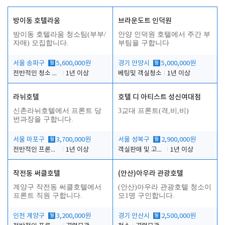
방이동 호텔라움
브라운도트 인덕원
방이동 호텔라움 청소팀(부부/
안양 인덕원 호텔에서 주간 부
자매) 모집합니다.
부팀을 구합니다
서울 송파구
월
5,600,000원
경기 안양시
월
5,000,000원
전반적인 청소 업무(객실청소.객실정리)
1년 이상
베팅및 객실청소
1년 이상
라뉘호텔
호텔 디 아티스트 성신여대점
신촌라뉘호텔에서 프론트 당
3교대 프론트(격,비,비)
번과장을 구합니다.
서울 마포구
월
3,700,000원
서울 성북구
월
2,900,000원
전반적인 프론트 당번업무
1년 이상
객실판매 및 고객응대
1년 이상
작전동 써클호텔
(안산)아우라 관광호텔
계양구 작전동 써클호텔에서
(안산)아우라 관광호텔 청소이
프론트 직원 구합니다.
모1명 구인합니다.
인천 계양구
월
3,200,000원
경기 안산시
월
2,500,000원