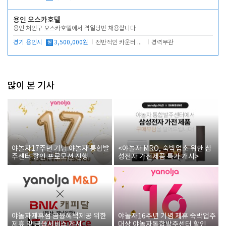
용인 오스카호텔
용인 처인구 오스카호텔에서 격일당번 채용합니다
경기 용인시
월
3,500,000원
전반적인 카운터 업무
경력무관
많이 본 기사
야놀자17주년 기념 야놀자 통합발
<야놀자 MRO, 숙박업소 위한 삼
주센터 할인 프로모션 진행
성전자 가전제품 특가 개시>
야놀자제휴점 금융혜택제공 위한
야놀자16주년 기념 제휴 숙박업주
제휴 및 금융서비스 게시
대상 야놀자통합발주센터 할인쿠