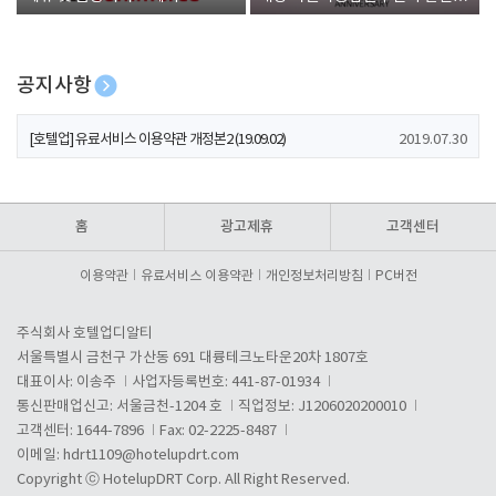
폰 증정
공지사항
[호텔업] 개인정보 처리방침 개정본1 (19.09.02)
2019.07.30
[호텔업] 유료서비스 이용약관 개정본2 (19.09.02)
2019.07.30
[호텔업] 개인정보 처리방침 개정본2 (19.09.02)
2019.07.30
홈
광고제휴
고객센터
이용약관
유료서비스 이용약관
개인정보처리방침
PC버전
주식회사 호텔업디알티
서울특별시 금천구 가산동 691 대륭테크노타운20차 1807호
대표이사: 이송주
사업자등록번호: 441-87-01934
통신판매업신고: 서울금천-1204 호
직업정보: J1206020200010
고객센터: 1644-7896
Fax: 02-2225-8487
이메일:
hdrt1109@hotelupdrt.com
Copyright ⓒ HotelupDRT Corp. All Right Reserved.