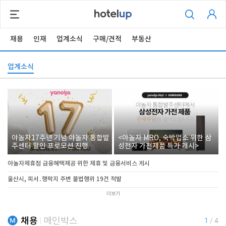
채용
인재
업계소식
구매/견적
부동산
업계소식
야놀자17주년 기념 야놀자 통합발
<야놀자 MRO, 숙박업소 위한 삼
주센터 할인 프로모션 진행
성전자 가전제품 특가 개시>
야놀자제휴점 금융혜택제공 위한 제휴 및 금융서비스 게시
울산시, 피서․행락지 주변 불법행위 19건 적발
더보기
채용
메인박스
1
/
4