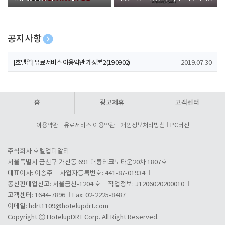
폰 증정
공지사항
[호텔업] 개인정보 처리방침 개정본1 (19.09.02)
2019.07.30
[호텔업] 유료서비스 이용약관 개정본2 (19.09.02)
2019.07.30
[호텔업] 개인정보 처리방침 개정본2 (19.09.02)
2019.07.30
홈
광고제휴
고객센터
이용약관
유료서비스 이용약관
개인정보처리방침
PC버전
주식회사 호텔업디알티
서울특별시 금천구 가산동 691 대륭테크노타운20차 1807호
대표이사: 이송주
사업자등록번호: 441-87-01934
통신판매업신고: 서울금천-1204 호
직업정보: J1206020200010
고객센터: 1644-7896
Fax: 02-2225-8487
이메일:
hdrt1109@hotelupdrt.com
Copyright ⓒ HotelupDRT Corp. All Right Reserved.