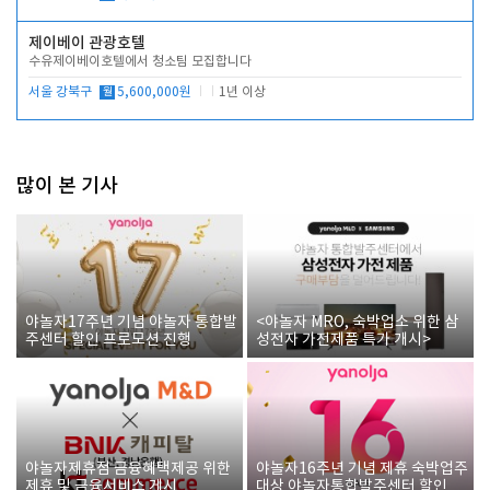
제이베이 관광호텔
수유제이베이호텔에서 청소팀 모집합니다
서울 강북구
월
5,600,000원
1년 이상
많이 본 기사
야놀자17주년 기념 야놀자 통합발
<야놀자 MRO, 숙박업소 위한 삼
주센터 할인 프로모션 진행
성전자 가전제품 특가 개시>
야놀자제휴점 금융혜택제공 위한
야놀자16주년 기념 제휴 숙박업주
제휴 및 금융서비스 게시
대상 야놀자통합발주센터 할인쿠