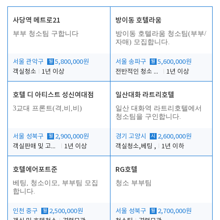
사당역 메트로21
방이동 호텔라움
부부 청소팀 구합니다
방이동 호텔라움 청소팀(부부/
자매) 모집합니다.
서울 관악구
월
5,800,000원
서울 송파구
월
5,600,000원
객실청소
1년 이상
전반적인 청소 업무(객실청소.객실정리)
1년 이상
호텔 디 아티스트 성신여대점
일산대화 라트리호텔
3교대 프론트(격,비,비)
일산 대화역 라트리호텔에서
청소팀을 구인합니다.
서울 성북구
월
2,900,000원
경기 고양시
시
2,600,000원
객실판매 및 고객응대
1년 이상
객실청소,베팅 ,
1년 이하
호텔에어포트준
RG호텔
베팅, 청소이모, 부부팀 모집
청소 부부팀
합니다.
인천 중구
월
2,500,000원
서울 성북구
월
2,700,000원