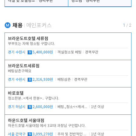
객실 및 호텔청소
경력무관
청소팀
경력무관
채용
메인포커스
1
/
2
브라운도트호텔 세류점
부부또는 자매 청소팀 구합니다.
경기 수원시
월
5,400,000원
객실청소및 베팅
경력무관
브라운도트세류점
베팅삼촌구해요
경기 수원시
월
2,316,930원
베팅삼촌
경력무관
바로호텔
청소한분..<캐셔 한분>.. 구합니다.
경기 하남시
월
2,600,000원
베팅.,청소<<캐셔 모셔봅니다.
1년 이상
하운드호텔 서울대점
하운드호텔 서울대점 에서 3교대 과장님 구인합니다.
서울 관악구
월
3,099,270원
주차 및 전반적인 당번업무
1년 이상