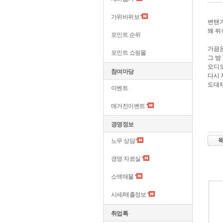
가위바위보
변탠가
왜 뒤
포인트 순위
가끔은
포인트 쇼핑몰
그 방
오디오
참여마당
다시 
도대체
이벤트
매거진이벤트
경영정보
노무 상담
경영 자료실
소액매물
시세/매출정보
취업톡