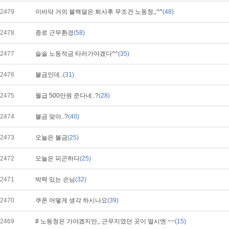
2479
이바닥 거의 블랙덜은 퇴사후 무조건 노동청,,^^
(48)
2478
종로 근무환경
(58)
2477
슬슬 노동적금 타러가야겠다^^
(35)
2476
불금인데..
(31)
2475
월급 500만원 준다네..?
(28)
2474
불금 맞아..?
(40)
2473
오늘은 불금
(25)
2472
오늘은 피곤하다
(25)
2471
박력 있는 손님
(32)
2470
쿠폰 어떻게 생각 하시나요
(39)
2469
# 노동청은 가야겠지만,, 근무지였던 곳이 멀시엔 ~~
(15)