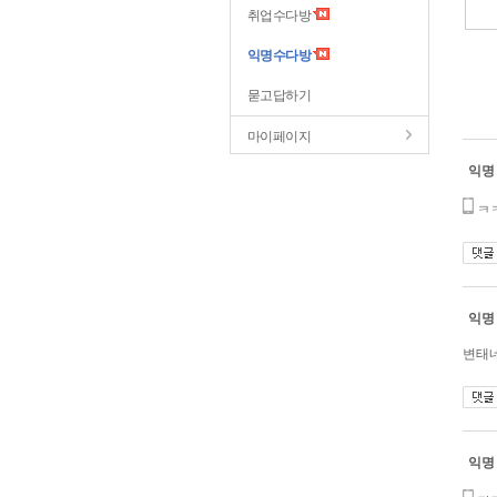
취업수다방
익명수다방
묻고답하기
마이페이지