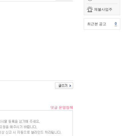
체불사업주
0
최근본 공고