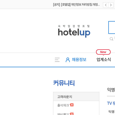
[공지] [호텔업] 개인정보 처리방침 개정본1 (19.09.02)
[공지] [호텔업] 유료서비스 이용약관 개정본2 (19.09.02)
호텔업
채용정보
업계소식
커뮤니티
익명
고객라운지
TV 
출석체크
익명
제비뽑기