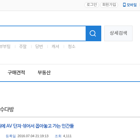
로그인
회원가입
모바일
로고
상세검색
부부팀
주말
당번
캐셔
청소
구매견적
부동산
수다방
뒤에 AV 단자 섞어서 꼽아놓고 가는 인간들
등록일
2016.07.04 21:19:13
조회
4,111