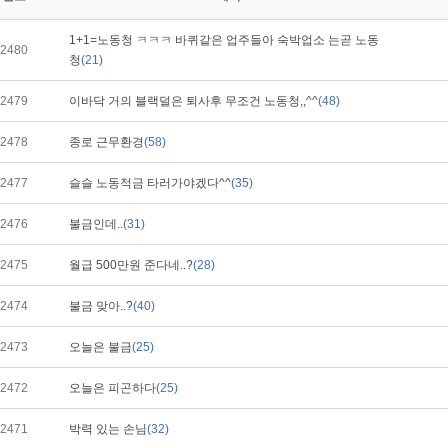
1+1=노동청 ㅋㅋㅋ 바퀴같은 업주들아 숙박업소 는곧 노동
2480
청
(21)
2479
이바닥 거의 블랙덜은 퇴사후 무조건 노동청,,^^
(48)
2478
종로 근무환경
(58)
2477
슬슬 노동적금 타러가야겠다^^
(35)
2476
불금인데..
(31)
2475
월급 500만원 준다네..?
(28)
2474
불금 맞아..?
(40)
2473
오늘은 불금
(25)
2472
오늘은 피곤하다
(25)
2471
박력 있는 손님
(32)