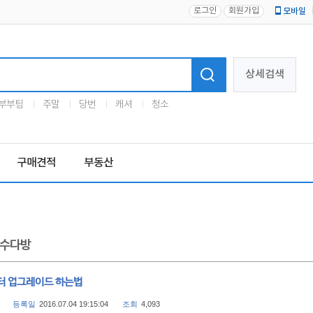
로그인
회원가입
모바일
로고
상세검색
부부팀
주말
당번
캐셔
청소
구매견적
부동산
수다방
터 업그레이드 하는법
등록일
2016.07.04 19:15:04
조회
4,093