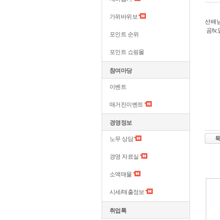
가위바위보
선배
곰tv
포인트 순위
포인트 쇼핑몰
참여마당
이벤트
매거진이벤트
경영정보
노무 상담
경영 자료실
소액매물
시세/매출정보
취업톡