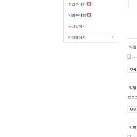
취업수다방
익명수다방
묻고답하기
마이페이지