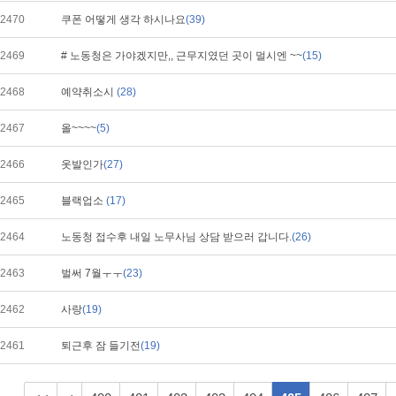
2470
쿠폰 어떻게 생각 하시나요
(39)
2469
# 노동청은 가야겠지만,, 근무지였던 곳이 멀시엔 ~~
(15)
2468
예약취소시
(28)
2467
올~~~~
(5)
2466
옷발인가
(27)
2465
블랙업소
(17)
2464
노동청 접수후 내일 노무사님 상담 받으러 갑니다.
(26)
2463
벌써 7월ㅜㅜ
(23)
2462
사랑
(19)
2461
퇴근후 잠 들기전
(19)