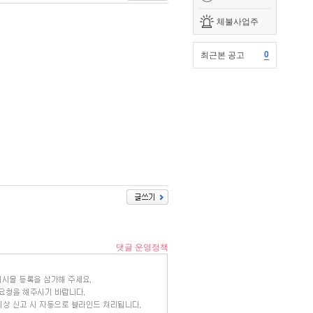
체불사업주
0
최근본 공고