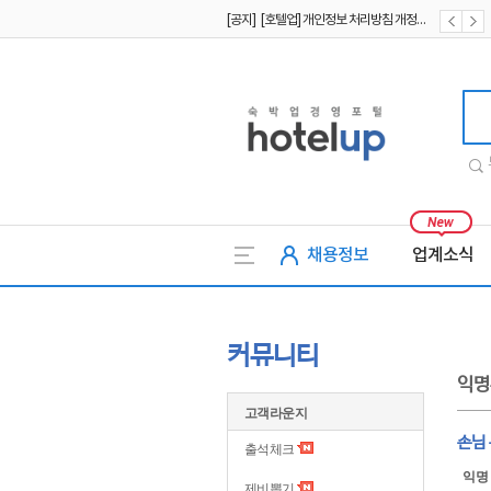
[공지] [호텔업] 개인정보 처리방침 개정본1 (19.09.02)
[공지] [호텔업] 유료서비스 이용약관 개정본2 (19.09.02)
호텔업
채용정보
업계소식
커뮤니티
익명
고객라운지
손님
출석체크
익명
제비뽑기