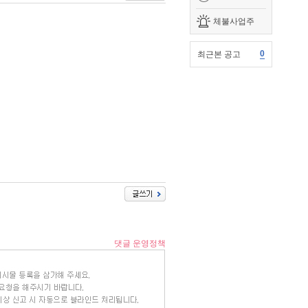
체불사업주
0
최근본 공고