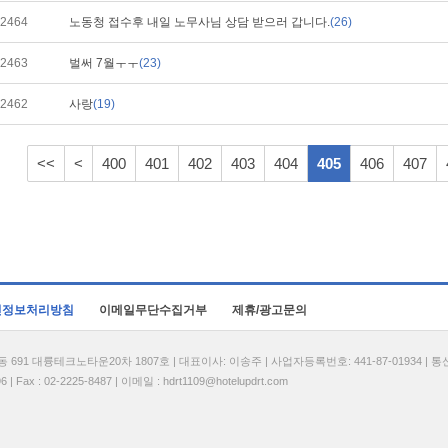
2464
노동청 접수후 내일 노무사님 상담 받으러 갑니다.
(26)
2463
벌써 7월ㅜㅜ
(23)
2462
사랑
(19)
<<
<
400
401
402
403
404
405
406
407
인정보처리방침
이메일무단수집거부
제휴/광고문의
1 대륭테크노타운20차 1807호 | 대표이사: 이송주 | 사업자등록번호: 441-87-01934 | 
| Fax : 02-2225-8487 | 이메일 :
hdrt1109@hotelupdrt.com