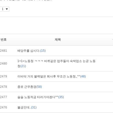
번호
제목
2481
배당주를 삽시다.
(15)
1+1=노동청 ㅋㅋㅋ 바퀴같은 업주들아 숙박업소 는곧 노동
2480
청
(21)
2479
이바닥 거의 블랙덜은 퇴사후 무조건 노동청,,^^
(48)
2478
종로 근무환경
(58)
2477
슬슬 노동적금 타러가야겠다^^
(35)
2476
불금인데..
(31)