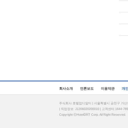
회사소개
언론보도
이용약관
개
주식회사 호텔업디알티 | 서울특별시 금천구 가산동 69
| 직업정보: J1206020200010 | 고객센터 1644-7896 
Copyright ⓒHotelDRT Corp. All Right Reserved.