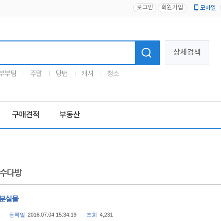
로그인
회원가입
모바일
로고
상세검색
부부팀
주말
당번
캐셔
청소
구매견적
부동산
수다방
 분실물
등록일
2016.07.04 15:34:19
조회
4,231