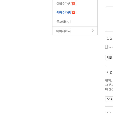
취업수다방
익명수다방
묻고답하기
마이페이지