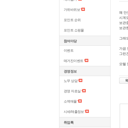
가위바위보
왜 안
시계도
포인트 순위
보관중
보관한
포인트 쇼핑몰
그래도
참여마당
가끔 
이벤트
그런건
매거진이벤트
모텔 
경영정보
노무 상담
경영 자료실
소액매물
시세/매출정보
취업톡