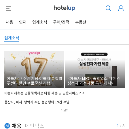
채용
인재
업계소식
구매/견적
부동산
업계소식
야놀자17주년 기념 야놀자 통합발
<야놀자 MRO, 숙박업소 위한 삼
주센터 할인 프로모션 진행
성전자 가전제품 특가 개시>
야놀자제휴점 금융혜택제공 위한 제휴 및 금융서비스 게시
울산시, 피서․행락지 주변 불법행위 19건 적발
더보기
채용
메인박스
1
/
3