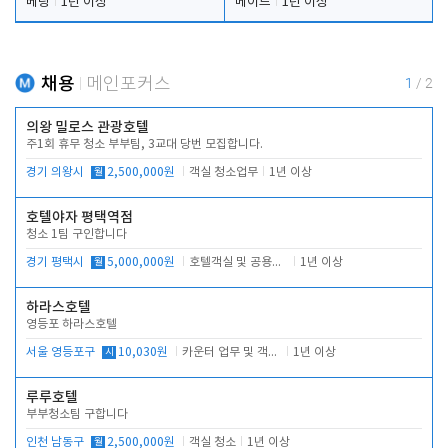
베팅
1년 이상
메이드
1년 이상
채용
메인포커스
1
/
2
의왕 밀로스 관광호텔
주1회 휴무 청소 부부팀, 3교대 당번 모집합니다.
경기 의왕시
월
2,500,000원
객실 청소업무
1년 이상
호텔야자 평택역점
청소 1팀 구인합니다
경기 평택시
월
5,000,000원
호텔객실 및 공용시설 청소 관리
1년 이상
하라스호텔
영등포 하라스호텔
서울 영등포구
시
10,030원
카운터 업무 및 객실관리(청소상태 확인, 객실판매)
1년 이상
루루호텔
부부청소팀 구합니다
인천 남동구
월
2,500,000원
객실 청소
1년 이상