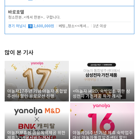
바로호텔
청소한분..<캐셔 한분>.. 구합니다.
경기 하남시
월
2,600,000원
베팅.,청소<<캐셔 모셔봅니다.
1년 이상
많이 본 기사
야놀자17주년 기념 야놀자 통합발
<야놀자 MRO, 숙박업소 위한 삼
주센터 할인 프로모션 진행
성전자 가전제품 특가 개시>
야놀자제휴점 금융혜택제공 위한
야놀자16주년 기념 제휴 숙박업주
제휴 및 금융서비스 게시
대상 야놀자통합발주센터 할인쿠