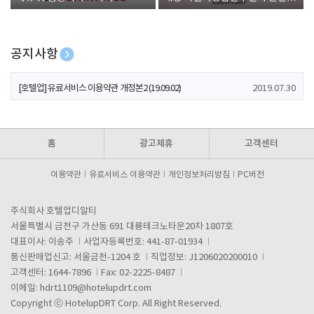
폰 증정
공지사항
[호텔업] 개인정보 처리방침 개정본1 (19.09.02)
2019.07.30
[호텔업] 유료서비스 이용약관 개정본2 (19.09.02)
2019.07.30
[호텔업] 개인정보 처리방침 개정본2 (19.09.02)
2019.07.30
홈
광고제휴
고객센터
이용약관
유료서비스 이용약관
개인정보처리방침
PC버전
주식회사 호텔업디알티
서울특별시 금천구 가산동 691 대륭테크노타운20차 1807호
대표이사: 이송주
사업자등록번호: 441-87-01934
통신판매업신고: 서울금천-1204 호
직업정보: J1206020200010
고객센터: 1644-7896
Fax: 02-2225-8487
이메일:
hdrt1109@hotelupdrt.com
Copyright ⓒ HotelupDRT Corp. All Right Reserved.