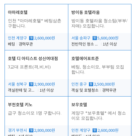
아마레호텔
방이동 호텔라움
인천 *아마레호텔* 베팅삼촌
방이동 호텔라움 청소팀(부부/
구합니다.
자매) 모집합니다.
인천 계양구
월
2,600,000원
서울 송파구
월
5,600,000원
베팅
경력무관
전반적인 청소 업무(객실청소.객실정리)
1년 이상
호텔 디 아티스트 성신여대점
호텔에어포트준
3교대 프론트(격,비,비)
베팅, 청소이모, 부부팀 모집
합니다.
서울 성북구
월
2,900,000원
인천 중구
월
2,500,000원
객실판매 및 고객응대
1년 이상
객실 및 호텔청소
경력무관
부천호텔 키노
보우호텔
급구 청소이모 1명 구합니다.
계양구 *보우호텔* 에서 청소
이모 모집합니다.
경기 부천시
월
2,800,000원
인천 계양구
월
2,600,000원