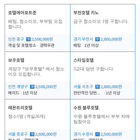
호텔에어포트준
부천호텔 키노
베팅, 청소이모, 부부팀 모집
급구 청소이모 1명 구합니다.
합니다.
인천 중구
월
2,500,000원
경기 부천시
월
2,800,000원
객실 및 호텔청소
경력무관
베팅
1년 이상
보우호텔
스타일호텔
계양구 *보우호텔* 에서 청소
3교대 당번 구합니다.
이모 모집합니다.
인천 계양구
월
2,500,000원
서울 서초구
월
2,800,000원
메이드
1년 이상
전반적인 당번업무
1년 이상
레몬트리호텔
수원 블루호텔
청소1명 (객실26개)
수원 블루호텔에서 부부 자매
팀찾아요
서울 종로구
월
2,600,000원
경기 수원시
시
2,500,000원