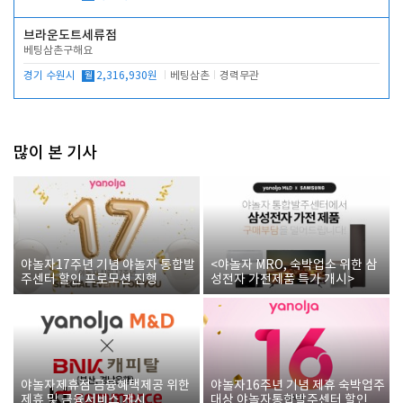
브라운도트세류점
베팅삼촌구해요
경기 수원시
월
2,316,930원
베팅삼촌
경력무관
많이 본 기사
야놀자17주년 기념 야놀자 통합발
<야놀자 MRO, 숙박업소 위한 삼
주센터 할인 프로모션 진행
성전자 가전제품 특가 개시>
야놀자제휴점 금융혜택제공 위한
야놀자16주년 기념 제휴 숙박업주
제휴 및 금융서비스 게시
대상 야놀자통합발주센터 할인쿠