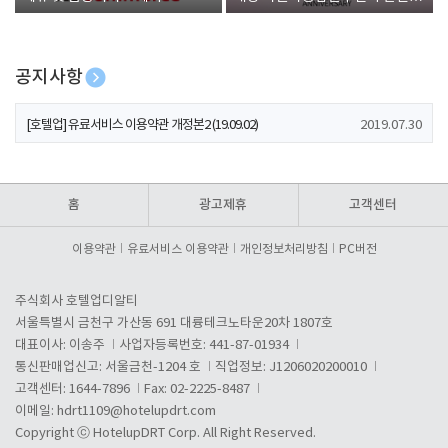
폰 증정
공지사항
[호텔업] 개인정보 처리방침 개정본1 (19.09.02)
2019.07.30
[호텔업] 유료서비스 이용약관 개정본2 (19.09.02)
2019.07.30
[호텔업] 개인정보 처리방침 개정본2 (19.09.02)
2019.07.30
홈
광고제휴
고객센터
이용약관
유료서비스 이용약관
개인정보처리방침
PC버전
주식회사 호텔업디알티
서울특별시 금천구 가산동 691 대륭테크노타운20차 1807호
대표이사: 이송주
사업자등록번호: 441-87-01934
통신판매업신고: 서울금천-1204 호
직업정보: J1206020200010
고객센터: 1644-7896
Fax: 02-2225-8487
이메일:
hdrt1109@hotelupdrt.com
Copyright ⓒ HotelupDRT Corp. All Right Reserved.