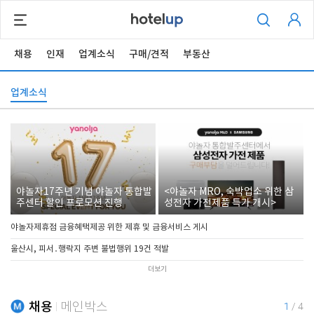
채용
인재
업계소식
구매/견적
부동산
업계소식
야놀자17주년 기념 야놀자 통합발
<야놀자 MRO, 숙박업소 위한 삼
주센터 할인 프로모션 진행
성전자 가전제품 특가 개시>
야놀자제휴점 금융혜택제공 위한 제휴 및 금융서비스 게시
울산시, 피서․행락지 주변 불법행위 19건 적발
더보기
채용
메인박스
1
/
4