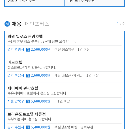
청소 외
경력무관
메이드
경력무관
채용
메인포커스
1
/
2
의왕 밀로스 관광호텔
주1회 휴무 청소 부부팀, 3교대 당번 모집합니다.
경기 의왕시
월
2,500,000원
객실 청소업무
1년 이상
바로호텔
청소한분..<캐셔 한분>.. 구합니다.
경기 하남시
월
2,600,000원
베팅.,청소<<캐셔 모셔봅니다.
1년 이상
제이베이 관광호텔
수유제이베이호텔에서 청소팀 모집합니다
서울 강북구
월
5,600,000원
1년 이상
브라운도트호텔 세류점
부부또는 자매 청소팀 구합니다.
경기 수원시
월
5,400,000원
객실청소및 베팅
경력무관