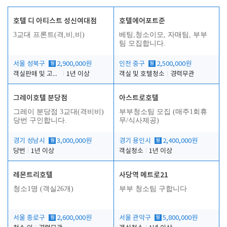
호텔 디 아티스트 성신여대점
호텔에어포트준
3교대 프론트(격,비,비)
베팅,청소이모, 자매팀, 부부
팀 모집합니다.
서울 성북구
월
2,900,000원
인천 중구
월
2,500,000원
객실판매 및 고객응대
1년 이상
객실 및 호텔청소
경력무관
그레이호텔 분당점
아스트로호텔
그레이 분당점 3교대(격비비)
부부청소팀 모집 (매주1회휴
당번 구인합니다.
무/식사제공)
경기 성남시
월
3,000,000원
경기 용인시
월
2,400,000원
당번
1년 이상
객실청소
1년 이상
레몬트리호텔
사당역 메트로21
청소1명 (객실26개)
부부 청소팀 구합니다
서울 종로구
월
2,600,000원
서울 관악구
월
5,800,000원