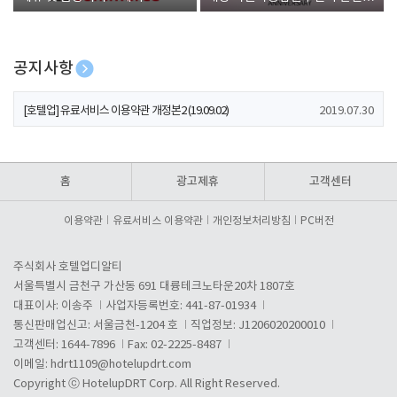
폰 증정
공지사항
[호텔업] 개인정보 처리방침 개정본1 (19.09.02)
2019.07.30
[호텔업] 유료서비스 이용약관 개정본2 (19.09.02)
2019.07.30
[호텔업] 개인정보 처리방침 개정본2 (19.09.02)
2019.07.30
홈
광고제휴
고객센터
이용약관
유료서비스 이용약관
개인정보처리방침
PC버전
주식회사 호텔업디알티
서울특별시 금천구 가산동 691 대륭테크노타운20차 1807호
대표이사: 이송주
사업자등록번호: 441-87-01934
통신판매업신고: 서울금천-1204 호
직업정보: J1206020200010
고객센터: 1644-7896
Fax: 02-2225-8487
이메일:
hdrt1109@hotelupdrt.com
Copyright ⓒ HotelupDRT Corp. All Right Reserved.