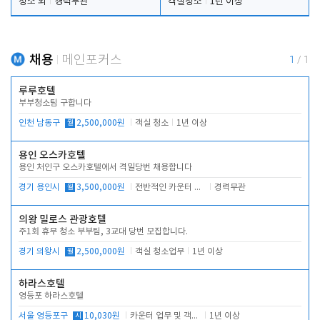
청소 외
경력무관
객실청소
1년 이상
채용
메인포커스
1
/
1
루루호텔
부부청소팀 구합니다
인천 남동구
월
2,500,000원
객실 청소
1년 이상
용인 오스카호텔
용인 처인구 오스카호텔에서 격일당번 채용합니다
경기 용인시
월
3,500,000원
전반적인 카운터 업무
경력무관
의왕 밀로스 관광호텔
주1회 휴무 청소 부부팀, 3교대 당번 모집합니다.
경기 의왕시
월
2,500,000원
객실 청소업무
1년 이상
하라스호텔
영등포 하라스호텔
서울 영등포구
시
10,030원
카운터 업무 및 객실관리(청소상태 확인, 객실판매)
1년 이상