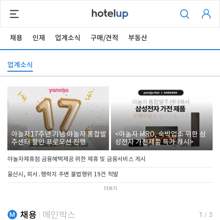
채용
인재
업계소식
구매/견적
부동산
업계소식
야놀자17주년 기념 야놀자 통합발
<야놀자 MRO, 숙박업소 위한 삼
주센터 할인 프로모션 진행
성전자 가전제품 특가 개시>
야놀자제휴점 금융혜택제공 위한 제휴 및 금융서비스 게시
울산시, 피서․행락지 주변 불법행위 19건 적발
더보기
채용
메인박스
1
/
3