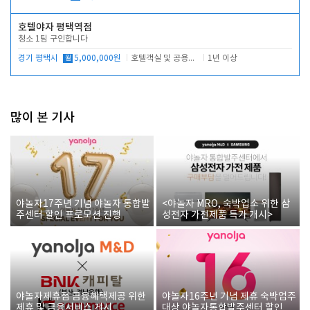
호텔야자 평택역점
청소 1팀 구인합니다
경기 평택시
월
5,000,000원
호텔객실 및 공용시설 청소 관리
1년 이상
많이 본 기사
야놀자17주년 기념 야놀자 통합발
<야놀자 MRO, 숙박업소 위한 삼
주센터 할인 프로모션 진행
성전자 가전제품 특가 개시>
야놀자제휴점 금융혜택제공 위한
야놀자16주년 기념 제휴 숙박업주
제휴 및 금융서비스 게시
대상 야놀자통합발주센터 할인쿠