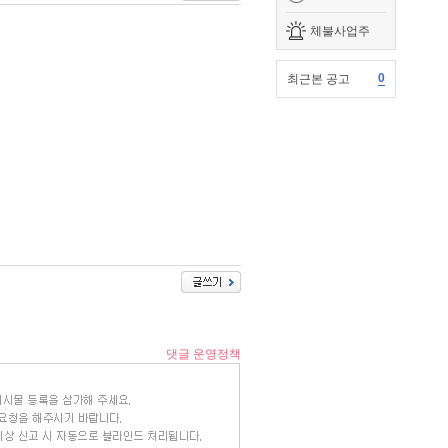
체불사업주
0
최근본 공고