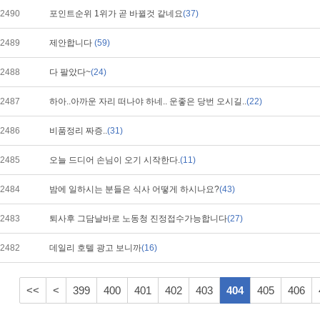
2490
포인트순위 1위가 곧 바뀔것 같네요
(37)
2489
제안합니다
(59)
2488
다 팔았다~
(24)
2487
하아..아까운 자리 떠나야 하네.. 운좋은 당번 오시길..
(22)
2486
비품정리 짜증..
(31)
2485
오늘 드디어 손님이 오기 시작한다.
(11)
2484
밤에 일하시는 분들은 식사 어떻게 하시나요?
(43)
2483
퇴사후 그담날바로 노동청 진정접수가능합니다
(27)
2482
데일리 호텔 광고 보니까
(16)
<<
<
399
400
401
402
403
404
405
406