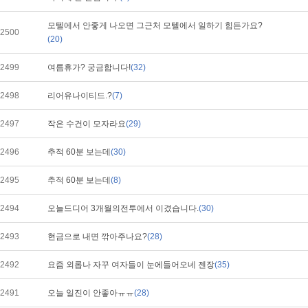
모텔에서 안좋게 나오면 그근처 모텔에서 일하기 힘든가요?
2500
(20)
2499
여름휴가? 궁금합니다!
(32)
2498
리어유나이티드.?
(7)
2497
작은 수건이 모자라요
(29)
2496
추적 60분 보는데
(30)
2495
추적 60분 보는데
(8)
2494
오늘드디어 3개월의전투에서 이겼습니다.
(30)
2493
현금으로 내면 깎아주나요?
(28)
2492
요즘 외롭나 자꾸 여자들이 눈에들어오네 젠장
(35)
2491
오늘 일진이 안좋아ㅠㅠ
(28)