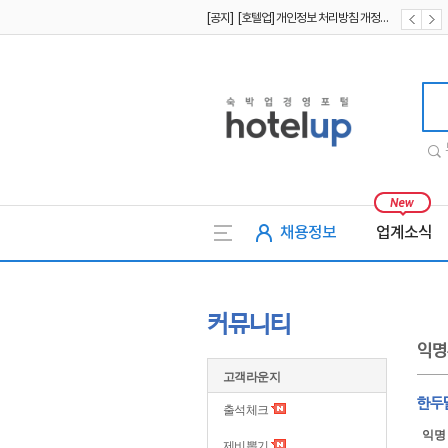
[공지] [호텔업] 개인정보 처리방침 개정본1 (19.09.02)
[공지] [호텔업] 유료서비스 이용약관 개정본2 (19.09.02)
호텔업
채용정보
업계소식
커뮤니티
익명
고객라운지
한두
출석체크
익명
제비뽑기