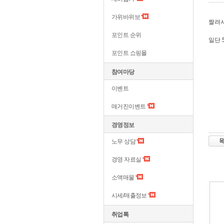
가위바위보
짤려서요.
포인트 순위
일단 
포인트 쇼핑몰
참여마당
이벤트
매거진이벤트
경영정보
노무 상담
경영 자료실
소액매물
시세/매출정보
취업톡