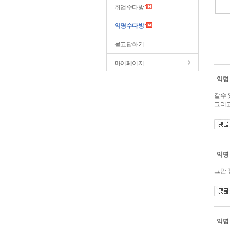
취업수다방
익명수다방
묻고답하기
마이페이지