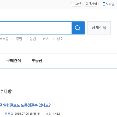
로그인
회원가입
모바일
로고
상세검색
부부팀
주말
당번
캐셔
청소
구매견적
부동산
수다방
달 일한걸로도 노동청갈수 있나요?
등록일
2016.07.06 18:56:44
조회
4,412