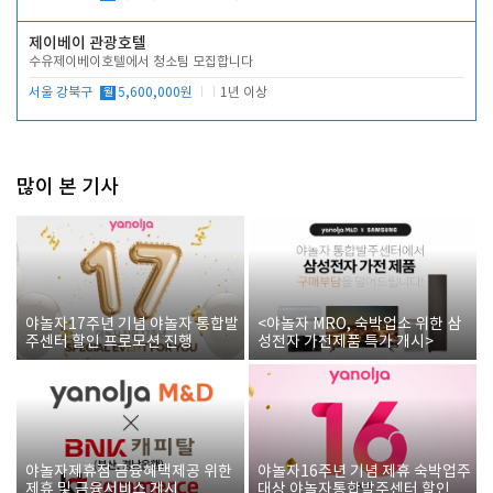
제이베이 관광호텔
수유제이베이호텔에서 청소팀 모집합니다
서울 강북구
월
5,600,000원
1년 이상
많이 본 기사
야놀자17주년 기념 야놀자 통합발
<야놀자 MRO, 숙박업소 위한 삼
주센터 할인 프로모션 진행
성전자 가전제품 특가 개시>
야놀자제휴점 금융혜택제공 위한
야놀자16주년 기념 제휴 숙박업주
제휴 및 금융서비스 게시
대상 야놀자통합발주센터 할인쿠