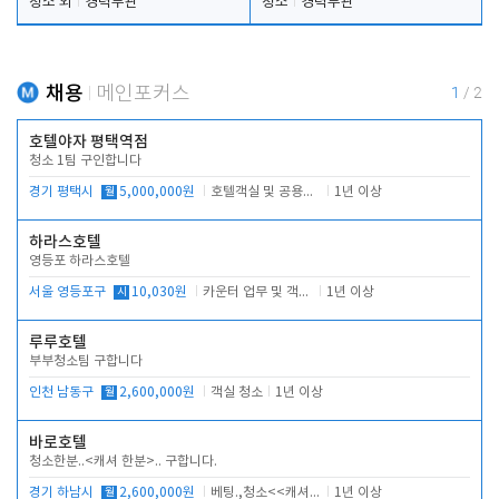
청소 외
경력무관
청소
경력무관
채용
메인포커스
1
/
2
호텔야자 평택역점
청소 1팀 구인합니다
경기 평택시
월
5,000,000원
호텔객실 및 공용시설 청소 관리
1년 이상
하라스호텔
영등포 하라스호텔
서울 영등포구
시
10,030원
카운터 업무 및 객실관리(청소상태 확인, 객실판매)
1년 이상
루루호텔
부부청소팀 구합니다
인천 남동구
월
2,600,000원
객실 청소
1년 이상
바로호텔
청소한분..<캐셔 한분>.. 구합니다.
경기 하남시
월
2,600,000원
베팅.,청소<<캐셔 모셔봅니다.
1년 이상