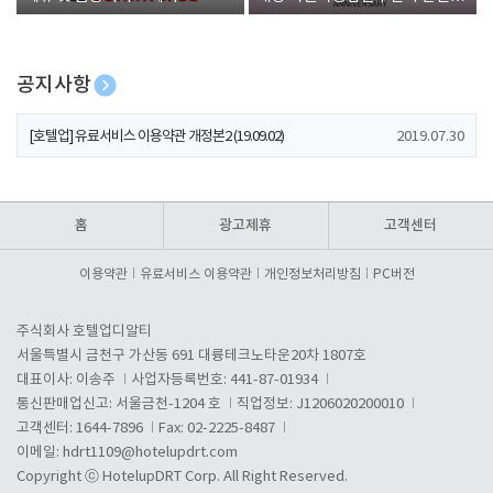
폰 증정
공지사항
[호텔업] 개인정보 처리방침 개정본1 (19.09.02)
2019.07.30
[호텔업] 유료서비스 이용약관 개정본2 (19.09.02)
2019.07.30
[호텔업] 개인정보 처리방침 개정본2 (19.09.02)
2019.07.30
홈
광고제휴
고객센터
이용약관
유료서비스 이용약관
개인정보처리방침
PC버전
주식회사 호텔업디알티
서울특별시 금천구 가산동 691 대륭테크노타운20차 1807호
대표이사: 이송주
사업자등록번호: 441-87-01934
통신판매업신고: 서울금천-1204 호
직업정보: J1206020200010
고객센터: 1644-7896
Fax: 02-2225-8487
이메일:
hdrt1109@hotelupdrt.com
Copyright ⓒ HotelupDRT Corp. All Right Reserved.