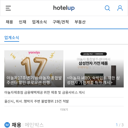
채용
인재
업계소식
구매/견적
부동산
업계소식
야놀자17주년 기념 야놀자 통합발
<야놀자 MRO, 숙박업소 위한 삼
주센터 할인 프로모션 진행
성전자 가전제품 특가 개시>
야놀자제휴점 금융혜택제공 위한 제휴 및 금융서비스 게시
울산시, 피서․행락지 주변 불법행위 19건 적발
더보기
채용
메인박스
1
/
3