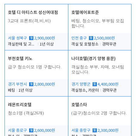
호텔 디 아티스트 성신여대점
호텔에어포트준
3교대 프론트(격,비,비)
베팅, 청소이모, 부부팀 모집
합니다.
서울 성북구
월
2,900,000원
인천 중구
월
2,500,000원
객실판매 및 고객응대
1년 이상
객실 및 호텔청소
경력무관
부천호텔 키노
나더호텔(경기 양평 용문)
급구 청소이모 1명 구합니다.
객실청소 부부, 자매, 모녀팀
모십니다.
경기 부천시
월
2,800,000원
경기 양평군
월
4,400,000원
베팅
1년 이상
객실청소, 카운터
경력무관
레몬트리호텔
호텔스타
청소1명 (객실26개)
(급구)청소이모 2명 구합니다.
서울 종로구
월
2,600,000원
서울 중랑구
월
2,300,000원