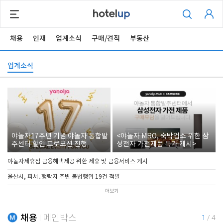
채용
인재
업계소식
구매/견적
부동산
업계소식
야놀자17주년 기념 야놀자 통합발
<야놀자 MRO, 숙박업소 위한 삼
주센터 할인 프로모션 진행
성전자 가전제품 특가 개시>
야놀자제휴점 금융혜택제공 위한 제휴 및 금융서비스 게시
울산시, 피서․행락지 주변 불법행위 19건 적발
더보기
채용
메인박스
1
/
4