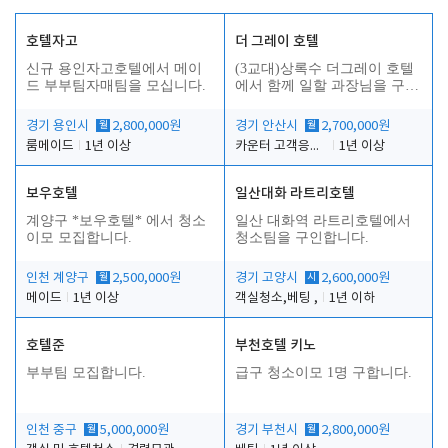
호텔자고
더 그레이 호텔
신규 용인자고호텔에서 메이
(3교대)상록수 더그레이 호텔
드 부부팀자매팀을 모십니다.
에서 함께 일할 과장님을 구합
니다.
경기 용인시
월
2,800,000원
경기 안산시
월
2,700,000원
룸메이드
1년 이상
카운터 고객응대 및 야간더블청소
1년 이상
보우호텔
일산대화 라트리호텔
인
계양구 *보우호텔* 에서 청소
일산 대화역 라트리호텔에서
이모 모집합니다.
청소팀을 구인합니다.
인천 계양구
월
2,500,000원
경기 고양시
시
2,600,000원
메이드
1년 이상
객실청소,베팅 ,
1년 이하
호텔준
부천호텔 키노
부부팀 모집합니다.
급구 청소이모 1명 구합니다.
인천 중구
월
5,000,000원
경기 부천시
월
2,800,000원