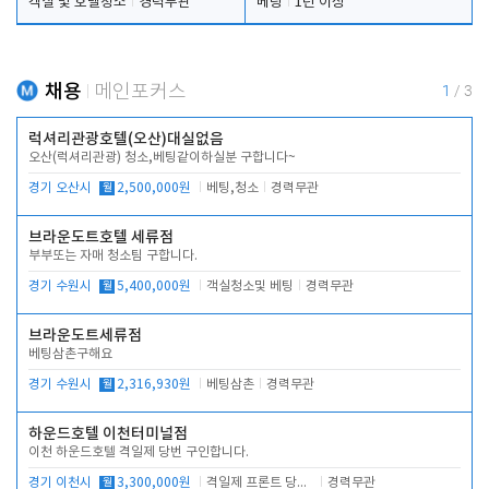
객실 및 호텔청소
경력무관
베팅
1년 이상
채용
메인포커스
1
/
3
럭셔리관광호텔(오산)대실없음
오산(럭셔리관광) 청소,베팅같이하실분 구합니다~
경기 오산시
월
2,500,000원
베팅,청소
경력무관
브라운도트호텔 세류점
부부또는 자매 청소팀 구합니다.
경기 수원시
월
5,400,000원
객실청소및 베팅
경력무관
브라운도트세류점
베팅삼촌구해요
경기 수원시
월
2,316,930원
베팅삼촌
경력무관
하운드호텔 이천터미널점
이천 하운드호텔 격일제 당번 구인합니다.
경기 이천시
월
3,300,000원
격일제 프론트 당번 업무로 주차 및 객실 점검
경력무관