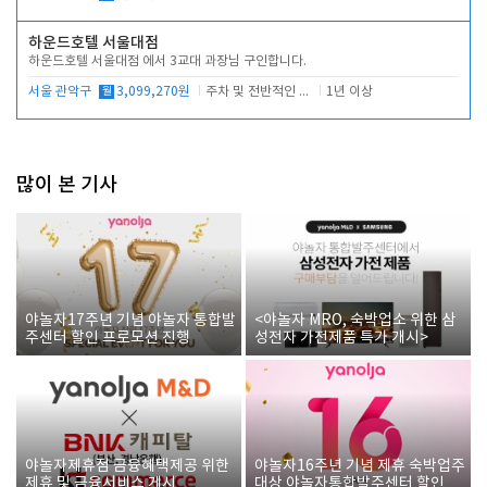
하운드호텔 서울대점
하운드호텔 서울대점 에서 3교대 과장님 구인합니다.
서울 관악구
월
3,099,270원
주차 및 전반적인 당번업무
1년 이상
많이 본 기사
야놀자17주년 기념 야놀자 통합발
<야놀자 MRO, 숙박업소 위한 삼
주센터 할인 프로모션 진행
성전자 가전제품 특가 개시>
야놀자제휴점 금융혜택제공 위한
야놀자16주년 기념 제휴 숙박업주
제휴 및 금융서비스 게시
대상 야놀자통합발주센터 할인쿠