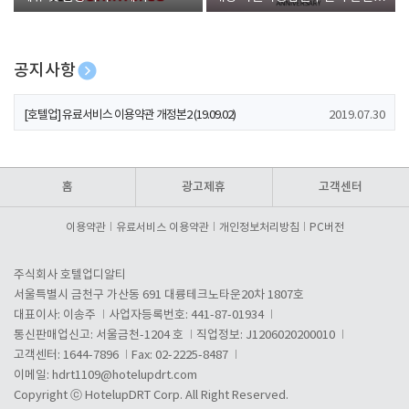
폰 증정
공지사항
[호텔업] 개인정보 처리방침 개정본1 (19.09.02)
2019.07.30
[호텔업] 유료서비스 이용약관 개정본2 (19.09.02)
2019.07.30
[호텔업] 개인정보 처리방침 개정본2 (19.09.02)
2019.07.30
홈
광고제휴
고객센터
이용약관
유료서비스 이용약관
개인정보처리방침
PC버전
주식회사 호텔업디알티
서울특별시 금천구 가산동 691 대륭테크노타운20차 1807호
대표이사: 이송주
사업자등록번호: 441-87-01934
통신판매업신고: 서울금천-1204 호
직업정보: J1206020200010
고객센터: 1644-7896
Fax: 02-2225-8487
이메일:
hdrt1109@hotelupdrt.com
Copyright ⓒ HotelupDRT Corp. All Right Reserved.