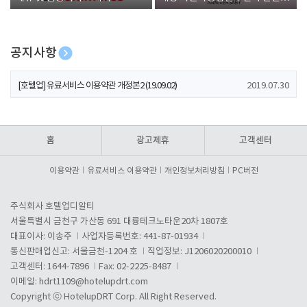
폰 증정
공지사항
[호텔업] 개인정보 처리방침 개정본1 (19.09.02)
2019.07.30
[호텔업] 유료서비스 이용약관 개정본2 (19.09.02)
2019.07.30
[호텔업] 개인정보 처리방침 개정본2 (19.09.02)
2019.07.30
홈
광고제휴
고객센터
이용약관
유료서비스 이용약관
개인정보처리방침
PC버전
주식회사 호텔업디알티
서울특별시 금천구 가산동 691 대륭테크노타운20차 1807호
대표이사: 이송주
사업자등록번호: 441-87-01934
통신판매업신고: 서울금천-1204 호
직업정보: J1206020200010
고객센터: 1644-7896
Fax: 02-2225-8487
이메일:
hdrt1109@hotelupdrt.com
Copyright ⓒ HotelupDRT Corp. All Right Reserved.