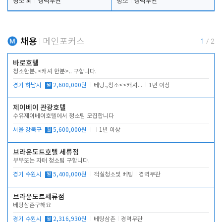
청소 외
경력무관
청소
경력무관
채용
메인포커스
1
/
2
바로호텔
청소한분..<캐셔 한분>.. 구합니다.
경기 하남시
월
2,600,000원
베팅.,청소<<캐셔 모셔봅니다.
1년 이상
제이베이 관광호텔
수유제이베이호텔에서 청소팀 모집합니다
서울 강북구
월
5,600,000원
1년 이상
브라운도트호텔 세류점
부부또는 자매 청소팀 구합니다.
경기 수원시
월
5,400,000원
객실청소및 베팅
경력무관
브라운도트세류점
베팅삼촌구해요
경기 수원시
월
2,316,930원
베팅삼촌
경력무관