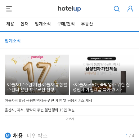
채용
인재
업계소식
구매/견적
부동산
업계소식
야놀자17주년 기념 야놀자 통합발
<야놀자 MRO, 숙박업소 위한 삼
주센터 할인 프로모션 진행
성전자 가전제품 특가 개시>
야놀자제휴점 금융혜택제공 위한 제휴 및 금융서비스 게시
울산시, 피서․행락지 주변 불법행위 19건 적발
더보기
채용
메인박스
1
/
4