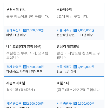
부천호텔 키노
스타일호텔
급구 청소이모 1명 구합니다.
3교대 당번 구합니다.
경기 부천시
월
2,800,000원
서울 서초구
월
2,800,000원
베팅
1년 이상
전반적인 당번업무
1년 이상
나더호텔(경기 양평 용문)
왕십리 태양모텔
객실청소 부부, 자매, 모녀팀
왕십리 태양모텔 청소이모 구
모십니다.
합니다.
경기 양평군
월
4,400,000원
서울 성동구
월
2,940,000원
객실청소, 카운터
경력무관
청소
1년 이상
레몬트리호텔
호텔스타
청소1명 (객실26개)
(급구)청소이모 2명 구합니다.
서울 종로구
월
2,600,000원
서울 중랑구
월
2,300,000원