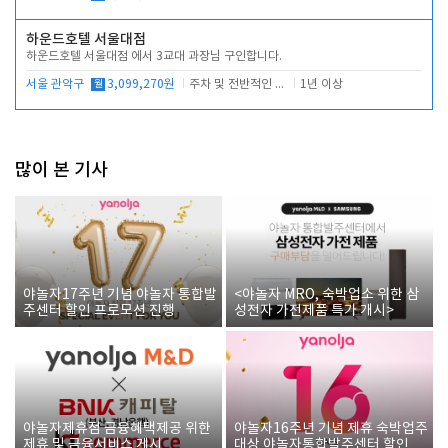
하운드호텔 서울대점
하운드호텔 서울대점 에서 3교대 과장님 구인합니다.
서울 관악구
월
3,099,270원
주차 및 전반적인 당번업무
1년 이상
많이 본 기사
야놀자17주년 기념 야놀자 통합발
<야놀자 MRO, 숙박업소 위한 삼
주센터 할인 프로모션 진행
성전자 가전제품 특가 개시>
야놀자제휴점 금융혜택제공 위한
야놀자16주년 기념 제휴 숙박업주
제휴 및 금융서비스 게시
대상 야놀자통합발주센터 할인쿠