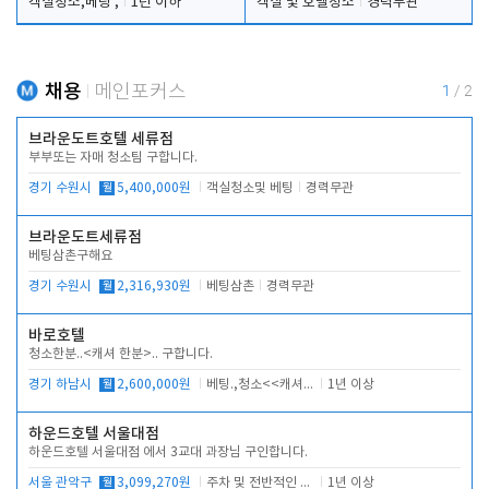
객실청소,베팅 ,
1년 이하
객실 및 호텔청소
경력무관
채용
메인포커스
1
/
2
브라운도트호텔 세류점
부부또는 자매 청소팀 구합니다.
경기 수원시
월
5,400,000원
객실청소및 베팅
경력무관
브라운도트세류점
베팅삼촌구해요
경기 수원시
월
2,316,930원
베팅삼촌
경력무관
바로호텔
청소한분..<캐셔 한분>.. 구합니다.
경기 하남시
월
2,600,000원
베팅.,청소<<캐셔 모셔봅니다.
1년 이상
하운드호텔 서울대점
하운드호텔 서울대점 에서 3교대 과장님 구인합니다.
서울 관악구
월
3,099,270원
주차 및 전반적인 당번업무
1년 이상