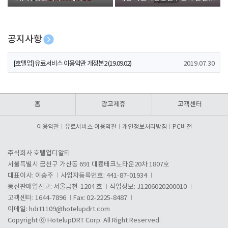
폰 증정
공지사항
[호텔업] 개인정보 처리방침 개정본1 (19.09.02)
2019.07.30
[호텔업] 유료서비스 이용약관 개정본2 (19.09.02)
2019.07.30
[호텔업] 개인정보 처리방침 개정본2 (19.09.02)
2019.07.30
홈
광고제휴
고객센터
이용약관
유료서비스 이용약관
개인정보처리방침
PC버전
주식회사 호텔업디알티
서울특별시 금천구 가산동 691 대륭테크노타운20차 1807호
대표이사: 이송주
사업자등록번호: 441-87-01934
통신판매업신고: 서울금천-1204 호
직업정보: J1206020200010
고객센터: 1644-7896
Fax: 02-2225-8487
이메일:
hdrt1109@hotelupdrt.com
Copyright ⓒ HotelupDRT Corp. All Right Reserved.