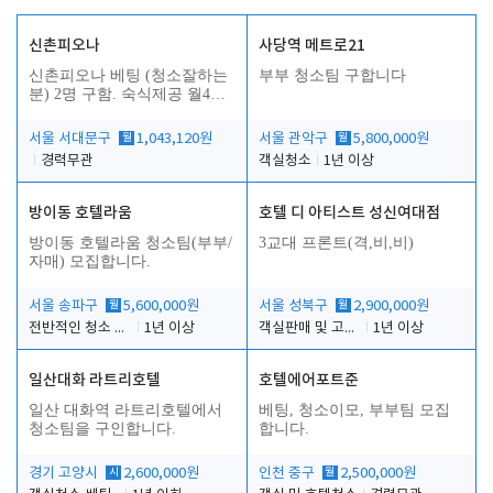
신촌피오나
사당역 메트로21
신촌피오나 베팅 (청소잘하는
부부 청소팀 구합니다
분) 2명 구함. 숙식제공 월4회
휴무
서울 서대문구
월
1,043,120원
서울 관악구
월
5,800,000원
경력무관
객실청소
1년 이상
방이동 호텔라움
호텔 디 아티스트 성신여대점
방이동 호텔라움 청소팀(부부/
3교대 프론트(격,비,비)
자매) 모집합니다.
서울 송파구
월
5,600,000원
서울 성북구
월
2,900,000원
전반적인 청소 업무(객실청소.객실정리)
1년 이상
객실판매 및 고객응대
1년 이상
일산대화 라트리호텔
호텔에어포트준
일산 대화역 라트리호텔에서
베팅, 청소이모, 부부팀 모집
청소팀을 구인합니다.
합니다.
경기 고양시
시
2,600,000원
인천 중구
월
2,500,000원