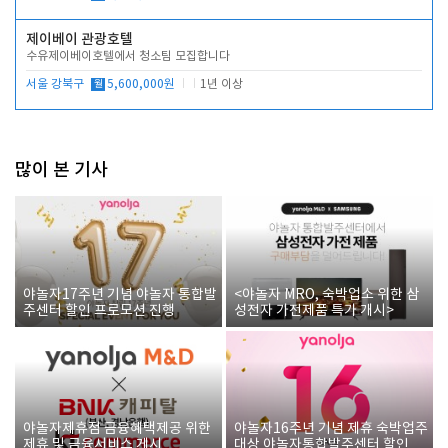
제이베이 관광호텔
수유제이베이호텔에서 청소팀 모집합니다
서울 강북구
월
5,600,000원
1년 이상
많이 본 기사
야놀자17주년 기념 야놀자 통합발
<야놀자 MRO, 숙박업소 위한 삼
주센터 할인 프로모션 진행
성전자 가전제품 특가 개시>
야놀자제휴점 금융혜택제공 위한
야놀자16주년 기념 제휴 숙박업주
제휴 및 금융서비스 게시
대상 야놀자통합발주센터 할인쿠