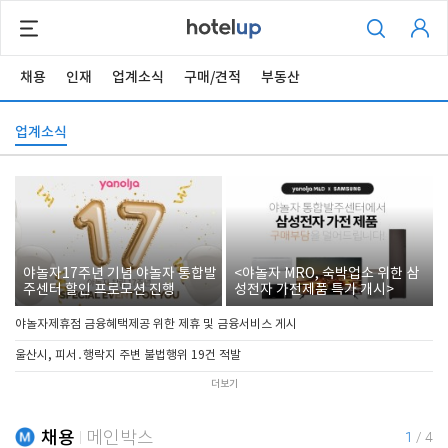
채용
인재
업계소식
구매/견적
부동산
업계소식
야놀자17주년 기념 야놀자 통합발
<야놀자 MRO, 숙박업소 위한 삼
주센터 할인 프로모션 진행
성전자 가전제품 특가 개시>
야놀자제휴점 금융혜택제공 위한 제휴 및 금융서비스 게시
울산시, 피서․행락지 주변 불법행위 19건 적발
더보기
채용
메인박스
1
/
4