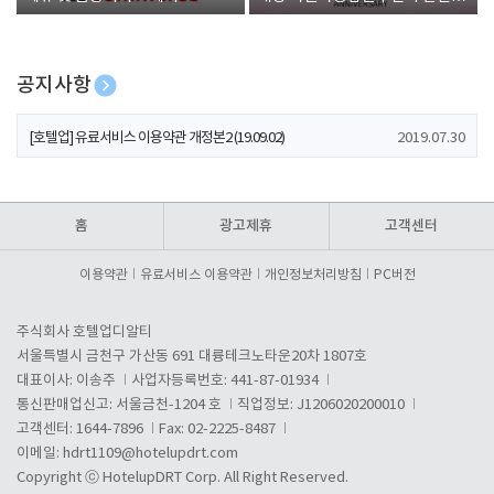
폰 증정
공지사항
[호텔업] 개인정보 처리방침 개정본1 (19.09.02)
2019.07.30
[호텔업] 유료서비스 이용약관 개정본2 (19.09.02)
2019.07.30
[호텔업] 개인정보 처리방침 개정본2 (19.09.02)
2019.07.30
홈
광고제휴
고객센터
이용약관
유료서비스 이용약관
개인정보처리방침
PC버전
주식회사 호텔업디알티
서울특별시 금천구 가산동 691 대륭테크노타운20차 1807호
대표이사: 이송주
사업자등록번호: 441-87-01934
통신판매업신고: 서울금천-1204 호
직업정보: J1206020200010
고객센터: 1644-7896
Fax: 02-2225-8487
이메일:
hdrt1109@hotelupdrt.com
Copyright ⓒ HotelupDRT Corp. All Right Reserved.