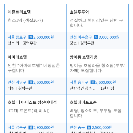
레몬트리호텔
호텔두루와
청소1명 (객실26개)
성실하고 책임감있는 당번 구
합니다.
서울 종로구
월
2,600,000원
인천 미추홀구
월
3,000,000원
청소 외
경력무관
당번
경력무관
아마레호텔
방이동 호텔라움
인천 *아마레호텔* 베팅삼촌
방이동 호텔라움 청소팀(부부/
구합니다.
자매) 모집합니다.
인천 계양구
월
2,600,000원
서울 송파구
월
5,600,000원
베팅
경력무관
전반적인 청소 업무(객실청소.객실정리)
1년 이상
호텔 디 아티스트 성신여대점
호텔에어포트준
3교대 프론트(격,비,비)
베팅, 청소이모, 부부팀 모집
합니다.
서울 성북구
월
2,900,000원
인천 중구
월
2,500,000원