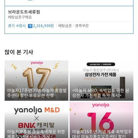
브라운도트세류점
베팅삼촌구해요
경기 수원시
월
2,316,930원
베팅삼촌
경력무관
많이 본 기사
야놀자17주년 기념 야놀자 통합발
<야놀자 MRO, 숙박업소 위한 삼
주센터 할인 프로모션 진행
성전자 가전제품 특가 개시>
야놀자제휴점 금융혜택제공 위한
야놀자16주년 기념 제휴 숙박업주
제휴 및 금융서비스 게시
대상 야놀자통합발주센터 할인쿠