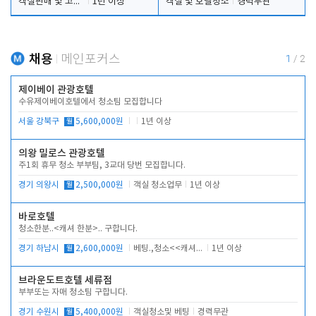
객실판매 및 고객응대
1년 이상
객실 및 호텔청소
경력무관
채용
메인포커스
1
/
2
제이베이 관광호텔
수유제이베이호텔에서 청소팀 모집합니다
서울 강북구
월
5,600,000원
1년 이상
의왕 밀로스 관광호텔
주1회 휴무 청소 부부팀, 3교대 당번 모집합니다.
경기 의왕시
월
2,500,000원
객실 청소업무
1년 이상
바로호텔
청소한분..<캐셔 한분>.. 구합니다.
경기 하남시
월
2,600,000원
베팅.,청소<<캐셔 모셔봅니다.
1년 이상
브라운도트호텔 세류점
부부또는 자매 청소팀 구합니다.
경기 수원시
월
5,400,000원
객실청소및 베팅
경력무관