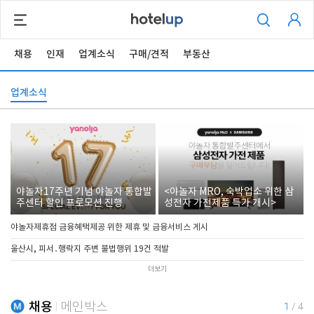
채용
인재
업계소식
구매/견적
부동산
업계소식
야놀자17주년 기념 야놀자 통합발
<야놀자 MRO, 숙박업소 위한 삼
주센터 할인 프로모션 진행
성전자 가전제품 특가 개시>
야놀자제휴점 금융혜택제공 위한 제휴 및 금융서비스 게시
울산시, 피서․행락지 주변 불법행위 19건 적발
더보기
채용
메인박스
1
/
4