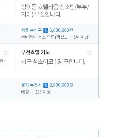
방이동 호텔라움 청소팀(부부/
자매) 모집합니다.
서울 송파구
5,600,000원
월
전반적인 청소 업무(객실청소.객실정리)
1년 이상
부천호텔 키노
집합
급구 청소이모 1명 구합니다.
경기 부천시
2,800,000원
월
베팅
1년 이상