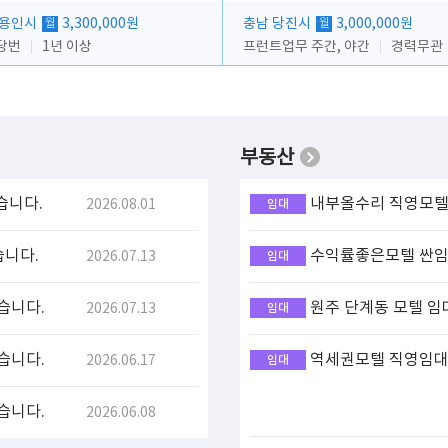
 용인시
3,300,000원
충남 당진시
3,000,000원
월
월
당번
1년 이상
프런트업무 주간, 야간
경력무관
부동산
습니다.
내부올수리 직영모텔 
2026.08.01
임대
습니다.
수익률좋은모텔 싼임대
2026.07.13
임대
습니다.
원주 단계동 모텔 임
2026.07.13
임대
습니다.
역세권모텔 직영임대(
2026.06.17
임대
습니다.
2026.06.08