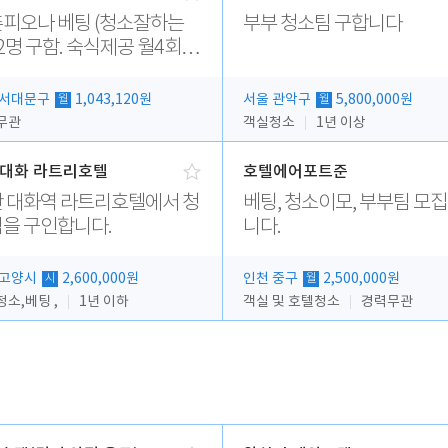
 베팅 (청소잘하는
부부 청소팀 구합니다
2명 구함. 숙식제공 월4회휴
 서대문구
1,043,120원
서울 관악구
5,800,000원
월
월
무관
객실청소
1년 이상
대화 라트리호텔
호텔에어포트준
 대화역 라트리호텔에서 청
베팅, 청소이모, 부부팀 모
을 구인합니다.
니다.
 고양시
2,600,000원
인천 중구
2,500,000원
시
월
소,베팅 ,
1년 이하
객실 및 호텔청소
경력무관