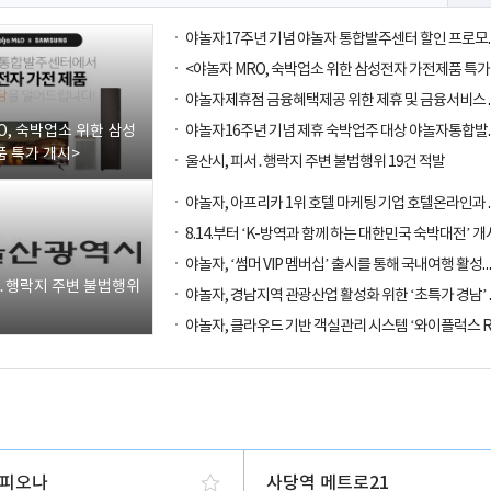
O, 숙박업소 위한 삼성
 특가 개시>
울산시, 피서․행락지 주변 불법행위 19건 적발
8.14.부터 ‘K-방역과 함께 하는 대한민국 숙박대전’ 개
야놀자, ‘썸머 VIP 멤버십’ 출시를 통해
서․행락지 주변 불법행위
피오나
사당역 메트로21