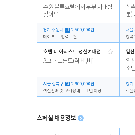
수원 블루호텔에서 부부 자매팀
신촌피오나
찾아요
분) 
무
경기 수원시
2,500,000원
서울
시
메이드
경력무관
경력
호텔 디 아티스트 성신여대점
일산
3교대 프론트(격,비,비)
일산
소팀
서울 성북구
2,900,000원
경기
월
객실판매 및 고객응대
1년 이상
객실청
스페셜 채용정보