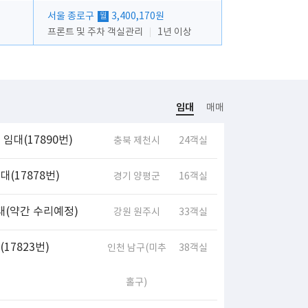
서울 종로구
3,400,170원
월
프론트 및 주차 객실관리
1년 이상
임대
매매
임대(17890번)
충북 제천시
24객실
(17878번)
경기 양평군
16객실
대(약간 수리예정)
강원 원주시
33객실
17823번)
인천 남구(미추
38객실
홀구)