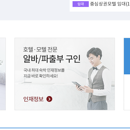
중심상권모텔 임대(17
임대