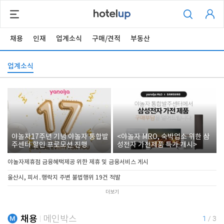
채용
인재
업계소식
구매/견적
부동산
업계소식
야놀자17주년 기념 야놀자 통합발
<야놀자 MRO, 숙박업소 위한 삼
주센터 할인 프로모션 진행
성전자 가전제품 특가 개시>
야놀자제휴점 금융혜택제공 위한 제휴 및 금융서비스 게시
울산시, 피서․행락지 주변 불법행위 19건 적발
더보기
채용
메인박스
1
/
3