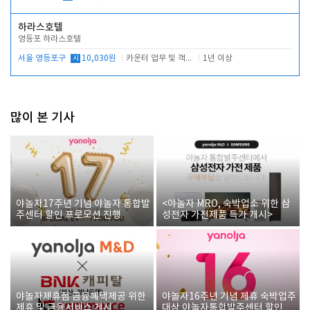
하라스호텔
영등포 하라스호텔
서울 영등포구
시
10,030원
카운터 업무 및 객실관리(청소상태 확인, 객실판매)
1년 이상
많이 본 기사
야놀자17주년 기념 야놀자 통합발
<야놀자 MRO, 숙박업소 위한 삼
주센터 할인 프로모션 진행
성전자 가전제품 특가 개시>
야놀자제휴점 금융혜택제공 위한
야놀자16주년 기념 제휴 숙박업주
제휴 및 금융서비스 게시
대상 야놀자통합발주센터 할인쿠