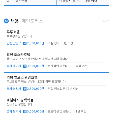
청소
경력무관
객실판매 및 고객응대
1년 이상
채용
메인포커스
1
/
2
루루호텔
부부청소팀 구합니다
인천 남동구
월
2,500,000원
객실 청소
1년 이상
용인 오스카호텔
용인 처인구 오스카호텔에서 격일당번 채용합니다
경기 용인시
월
3,500,000원
전반적인 카운터 업무
경력무관
의왕 밀로스 관광호텔
주1회 휴무 청소 부부팀, 3교대 당번 모집합니다.
경기 의왕시
월
2,500,000원
객실 청소업무
1년 이상
호텔야자 평택역점
청소 1팀 구인합니다
경기 평택시
월
5,000,000원
호텔객실 및 공용시설 청소 관리
1년 이상