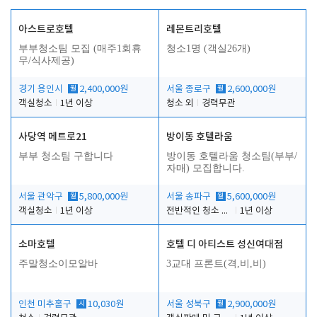
아스트로호텔
레몬트리호텔
부부청소팀 모집 (매주1회휴
청소1명 (객실26개)
무/식사제공)
경기 용인시
월
2,400,000원
서울 종로구
월
2,600,000원
객실청소
1년 이상
청소 외
경력무관
사당역 메트로21
방이동 호텔라움
부부 청소팀 구합니다
방이동 호텔라움 청소팀(부부/
자매) 모집합니다.
서울 관악구
월
5,800,000원
서울 송파구
월
5,600,000원
객실청소
1년 이상
전반적인 청소 업무(객실청소.객실정리)
1년 이상
소마호텔
호텔 디 아티스트 성신여대점
주말청소이모알바
3교대 프론트(격,비,비)
인천 미추홀구
시
10,030원
서울 성북구
월
2,900,000원