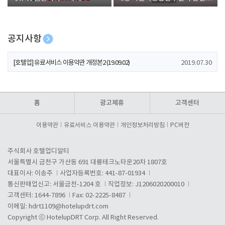
폰 증정
공지사항
[호텔업] 개인정보 처리방침 개정본1 (19.09.02)
2019.07.30
[호텔업] 유료서비스 이용약관 개정본2 (19.09.02)
2019.07.30
[호텔업] 개인정보 처리방침 개정본2 (19.09.02)
2019.07.30
홈
광고제휴
고객센터
이용약관
유료서비스 이용약관
개인정보처리방침
PC버전
주식회사 호텔업디알티
서울특별시 금천구 가산동 691 대륭테크노타운20차 1807호
대표이사: 이송주
사업자등록번호: 441-87-01934
통신판매업신고: 서울금천-1204 호
직업정보: J1206020200010
고객센터: 1644-7896
Fax: 02-2225-8487
이메일:
hdrt1109@hotelupdrt.com
Copyright ⓒ HotelupDRT Corp. All Right Reserved.