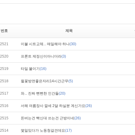
번호
제목
2521
이불 시트교체... 매일해야 하나
(30)
2520
프론트 제정신이아니더라
(3)
2519
타일 붙이기
(16)
2518
윌꽃방면좋은자리14시간근무
(5)
2517
와... 진짜 뻔뻔한 인간들
(20)
2516
서해 여름장사 깔세 2달 하실분 계신가요
(26)
2515
돈버는건 빡신대 쓰는건 근방이네
(26)
2514
몇일있다가 노동청갈건데요
(17)