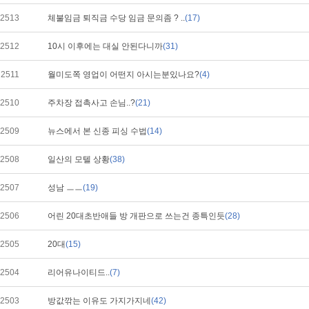
2513
체불임금 퇴직금 수당 임금 문의좀 ? ..
(17)
2512
10시 이후에는 대실 안된다니까
(31)
2511
월미도쪽 영업이 어떤지 아시는분있나요?
(4)
2510
주차장 접촉사고 손님..?
(21)
2509
뉴스에서 본 신종 피싱 수법
(14)
2508
일산의 모텔 상황
(38)
2507
성남 ㅡㅡ
(19)
2506
어린 20대초반애들 방 개판으로 쓰는건 종특인듯
(28)
2505
20대
(15)
2504
리어유나이티드..
(7)
2503
방값깎는 이유도 가지가지네
(42)