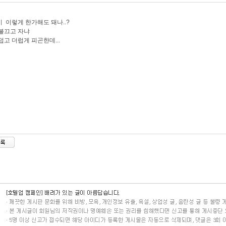
 이렇게 한가해도 돼나..?
불끄고 자냐
덥고 더럽게 피곤한데...