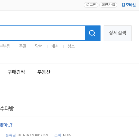
로그인
회원가입
모바일
로고
상세검색
부부팀
주말
당번
캐셔
청소
구매견적
부동산
수다방
맞아..?
등록일
2016.07.09 00:59:59
조회
4,605