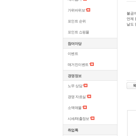
가위바위보
불금이
언제 
포인트 순위
날도 
포인트 쇼핑몰
참여마당
이벤트
매거진이벤트
경영정보
노무 상담
경영 자료실
소액매물
시세/매출정보
취업톡