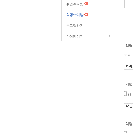
취업수다방
익명수다방
묻고답하기
마이페이지