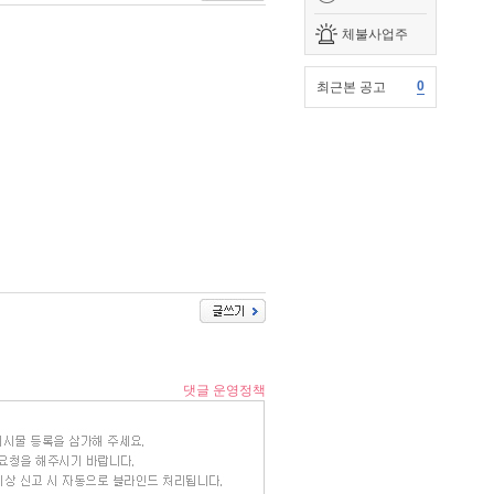
체불사업주
0
최근본 공고