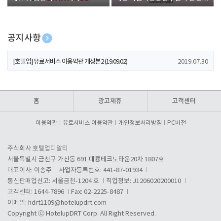
폰 증정
공지사항
[호텔업] 개인정보 처리방침 개정본1 (19.09.02)
2019.07.30
[호텔업] 유료서비스 이용약관 개정본2 (19.09.02)
2019.07.30
[호텔업] 개인정보 처리방침 개정본2 (19.09.02)
2019.07.30
홈
광고제휴
고객센터
이용약관
유료서비스 이용약관
개인정보처리방침
PC버전
주식회사 호텔업디알티
서울특별시 금천구 가산동 691 대륭테크노타운20차 1807호
대표이사: 이송주
사업자등록번호: 441-87-01934
통신판매업신고: 서울금천-1204 호
직업정보: J1206020200010
고객센터: 1644-7896
Fax: 02-2225-8487
이메일:
hdrt1109@hotelupdrt.com
Copyright ⓒ HotelupDRT Corp. All Right Reserved.