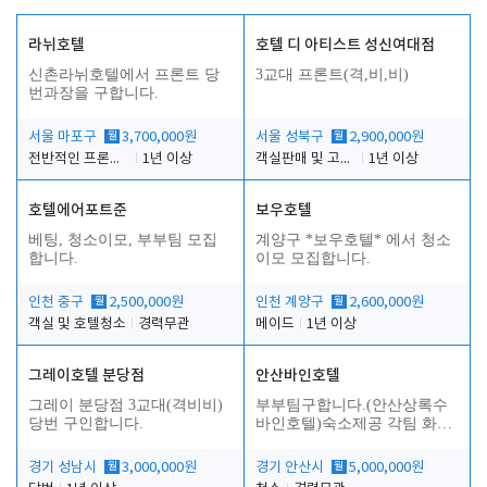
라뉘호텔
호텔 디 아티스트 성신여대점
신촌라뉘호텔에서 프론트 당
3교대 프론트(격,비,비)
번과장을 구합니다.
서울 마포구
월
3,700,000원
서울 성북구
월
2,900,000원
전반적인 프론트 당번업무
1년 이상
객실판매 및 고객응대
1년 이상
호텔에어포트준
보우호텔
베팅, 청소이모, 부부팀 모집
계양구 *보우호텔* 에서 청소
합니다.
이모 모집합니다.
인천 중구
월
2,500,000원
인천 계양구
월
2,600,000원
객실 및 호텔청소
경력무관
메이드
1년 이상
그레이호텔 분당점
안산바인호텔
그레이 분당점 3교대(격비비)
부부팀구합니다.(안산상록수
당번 구인합니다.
바인호텔)숙소제공 각팀 화장
실.샤워실 따로있습니다.
경기 성남시
월
3,000,000원
경기 안산시
월
5,000,000원