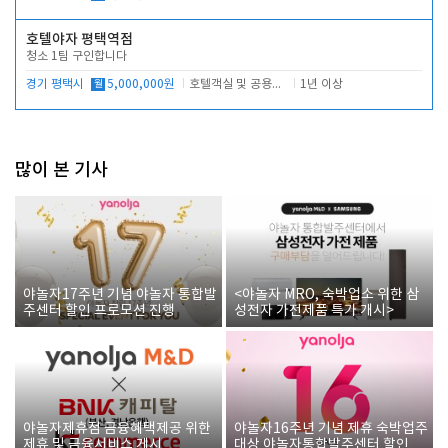
호텔야자 평택역점
청소 1팀 구인합니다
경기 평택시
월
5,000,000원
호텔객실 및 공용시설 청소 관리
1년 이상
많이 본 기사
야놀자17주년 기념 야놀자 통합발
<야놀자 MRO, 숙박업소 위한 삼
주센터 할인 프로모션 진행
성전자 가전제품 특가 개시>
야놀자제휴점 금융혜택제공 위한
야놀자16주년 기념 제휴 숙박업주
제휴 및 금융서비스 게시
대상 야놀자통합발주센터 할인쿠