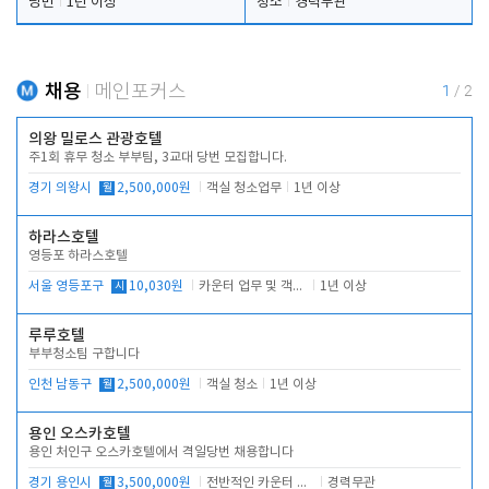
당번
1년 이상
청소
경력무관
채용
메인포커스
1
/
2
의왕 밀로스 관광호텔
주1회 휴무 청소 부부팀, 3교대 당번 모집합니다.
경기 의왕시
월
2,500,000원
객실 청소업무
1년 이상
하라스호텔
영등포 하라스호텔
서울 영등포구
시
10,030원
카운터 업무 및 객실관리(청소상태 확인, 객실판매)
1년 이상
루루호텔
부부청소팀 구합니다
인천 남동구
월
2,500,000원
객실 청소
1년 이상
용인 오스카호텔
용인 처인구 오스카호텔에서 격일당번 채용합니다
경기 용인시
월
3,500,000원
전반적인 카운터 업무
경력무관