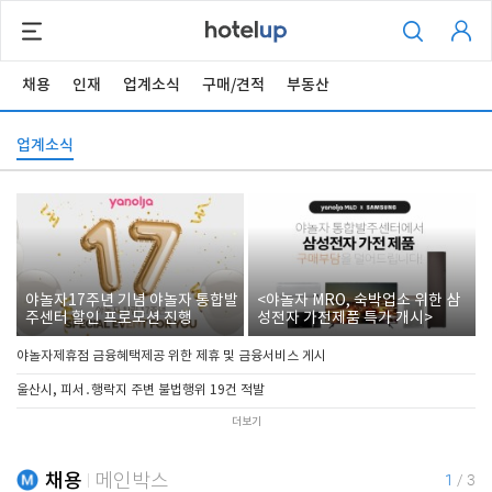
채용
인재
업계소식
구매/견적
부동산
업계소식
야놀자17주년 기념 야놀자 통합발
<야놀자 MRO, 숙박업소 위한 삼
주센터 할인 프로모션 진행
성전자 가전제품 특가 개시>
야놀자제휴점 금융혜택제공 위한 제휴 및 금융서비스 게시
울산시, 피서․행락지 주변 불법행위 19건 적발
더보기
채용
메인박스
1
/
3