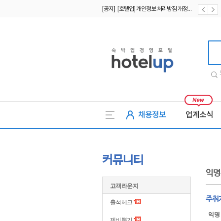
[공지] [호텔업] 개인정보 처리방침 개정본1 (19.09.02)
[공지] [호텔업] 유료서비스 이용약관 개정본2 (19.09.02)
호텔업
채용정보
업계소식
커뮤니티
익명
고객라운지
주취자
출석체크
익명
제비뽑기