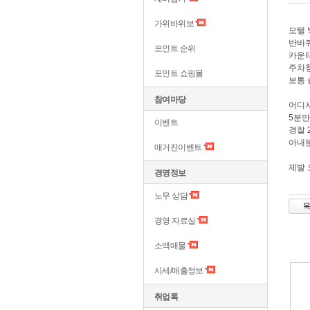
가위바위보
모텔 
반바퀴
포인트 순위
카운터
주차창
포인트 쇼핑몰
보통 
참여마당
어디서
5분만
이벤트
경찰 
아내분
매거진이벤트
제발 
경영정보
노무 상담
경영 자료실
소액매물
시세/매출정보
취업톡