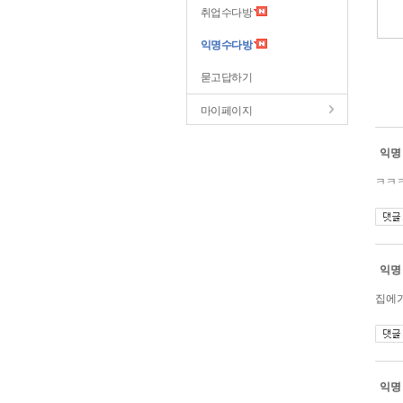
취업수다방
익명수다방
묻고답하기
마이페이지