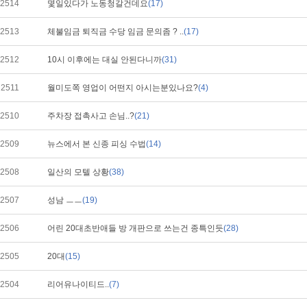
2514
몇일있다가 노동청갈건데요
(17)
2513
체불임금 퇴직금 수당 임금 문의좀 ? ..
(17)
2512
10시 이후에는 대실 안된다니까
(31)
2511
월미도쪽 영업이 어떤지 아시는분있나요?
(4)
2510
주차장 접촉사고 손님..?
(21)
2509
뉴스에서 본 신종 피싱 수법
(14)
2508
일산의 모텔 상황
(38)
2507
성남 ㅡㅡ
(19)
2506
어린 20대초반애들 방 개판으로 쓰는건 종특인듯
(28)
2505
20대
(15)
2504
리어유나이티드..
(7)