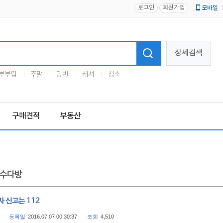
로그인
회원가입
모바일
로고
상세검색
부부팀
주말
당번
캐셔
청소
구매견적
부동산
수다방
 신고는 112
등록일
2016.07.07 00:30:37
조회
4,510