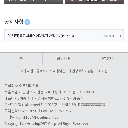
폰 증정
공지사항
[호텔업] 개인정보 처리방침 개정본1 (19.09.02)
2019.07.30
[호텔업] 유료서비스 이용약관 개정본2 (19.09.02)
2019.07.30
[호텔업] 개인정보 처리방침 개정본2 (19.09.02)
2019.07.30
홈
광고제휴
고객센터
이용약관
유료서비스 이용약관
개인정보처리방침
PC버전
주식회사 호텔업디알티
서울특별시 금천구 가산동 691 대륭테크노타운20차 1807호
대표이사: 이송주
사업자등록번호: 441-87-01934
통신판매업신고: 서울금천-1204 호
직업정보: J1206020200010
고객센터: 1644-7896
Fax: 02-2225-8487
이메일:
hdrt1109@hotelupdrt.com
Copyright ⓒ HotelupDRT Corp. All Right Reserved.