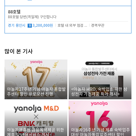
88호텔
88호텔 당번(격일제) 구인합니다
경기 용인시
월
3,200,000원
호텔 내 외부 점검 및 프런트 운영
경력무관
많이 본 기사
야놀자17주년 기념 야놀자 통합발
<야놀자 MRO, 숙박업소 위한 삼
주센터 할인 프로모션 진행
성전자 가전제품 특가 개시>
야놀자제휴점 금융혜택제공 위한
야놀자16주년 기념 제휴 숙박업주
제휴 및 금융서비스 게시
대상 야놀자통합발주센터 할인쿠