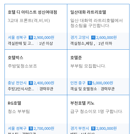
호텔 디 아티스트 성신여대점
일산대화 라트리호텔
3교대 프론트(격,비,비)
일산 대화역 라트리호텔에서
청소팀을 구인합니다.
서울 성북구
월
2,900,000원
경기 고양시
시
2,600,000원
객실판매 및 고객응대
1년 이상
객실청소,베팅 ,
1년 이하
호텔박스
호텔준
주방및청소보조
부부팀 모집합니다.
충남 천안시
월
2,400,000원
인천 중구
월
5,000,000원
주방2인식사준비및청소린렌보조
경력무관
객실 및 호텔청소
경력무관
RG호텔
부천호텔 키노
청소 부부팀
급구 청소이모 1명 구합니다.
서울 성북구
월
2,700,000원
경기 부천시
월
2,800,000원