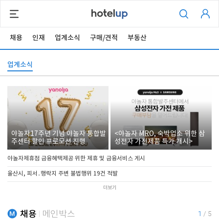
채용
인재
업계소식
구매/견적
부동산
업계소식
야놀자17주년 기념 야놀자 통합발
<야놀자 MRO, 숙박업소 위한 삼
주센터 할인 프로모션 진행
성전자 가전제품 특가 개시>
야놀자제휴점 금융혜택제공 위한 제휴 및 금융서비스 게시
울산시, 피서․행락지 주변 불법행위 19건 적발
더보기
채용
메인박스
1
/
5