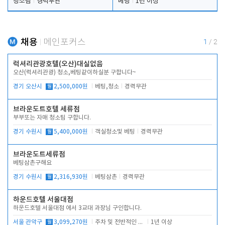
청소팀
경력무관
베팅
1년 이상
채용
메인포커스
1
/
2
럭셔리관광호텔(오산)대실없음
오산(럭셔리관광) 청소,베팅같이하실분 구합니다~
경기 오산시
월
2,500,000원
베팅,청소
경력무관
브라운도트호텔 세류점
부부또는 자매 청소팀 구합니다.
경기 수원시
월
5,400,000원
객실청소및 베팅
경력무관
브라운도트세류점
베팅삼촌구해요
경기 수원시
월
2,316,930원
베팅삼촌
경력무관
하운드호텔 서울대점
하운드호텔 서울대점 에서 3교대 과장님 구인합니다.
서울 관악구
월
3,099,270원
주차 및 전반적인 당번업무
1년 이상