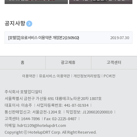
폰 증정
공지사항
[호텔업] 개인정보 처리방침 개정본1 (19.09.02)
2019.07.30
[호텔업] 유료서비스 이용약관 개정본2 (19.09.02)
2019.07.30
[호텔업] 개인정보 처리방침 개정본2 (19.09.02)
2019.07.30
홈
광고제휴
고객센터
이용약관
유료서비스 이용약관
개인정보처리방침
PC버전
주식회사 호텔업디알티
서울특별시 금천구 가산동 691 대륭테크노타운20차 1807호
대표이사: 이송주
사업자등록번호: 441-87-01934
통신판매업신고: 서울금천-1204 호
직업정보: J1206020200010
고객센터: 1644-7896
Fax: 02-2225-8487
이메일:
hdrt1109@hotelupdrt.com
Copyright ⓒ HotelupDRT Corp. All Right Reserved.