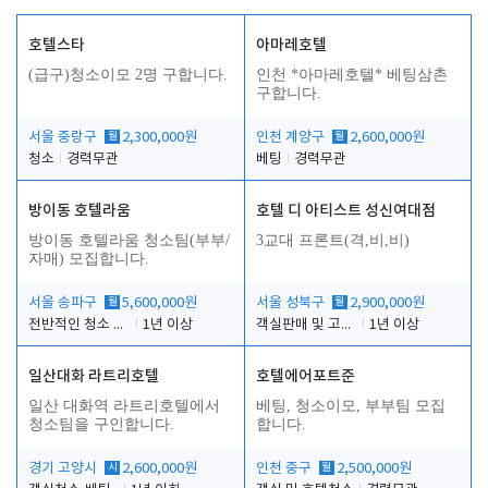
호텔스타
아마레호텔
(급구)청소이모 2명 구합니다.
인천 *아마레호텔* 베팅삼촌
구합니다.
서울 중랑구
월
2,300,000원
인천 계양구
월
2,600,000원
청소
경력무관
베팅
경력무관
방이동 호텔라움
호텔 디 아티스트 성신여대점
방이동 호텔라움 청소팀(부부/
3교대 프론트(격,비,비)
자매) 모집합니다.
서울 송파구
월
5,600,000원
서울 성북구
월
2,900,000원
전반적인 청소 업무(객실청소.객실정리)
1년 이상
객실판매 및 고객응대
1년 이상
일산대화 라트리호텔
호텔에어포트준
일산 대화역 라트리호텔에서
베팅, 청소이모, 부부팀 모집
청소팀을 구인합니다.
합니다.
경기 고양시
시
2,600,000원
인천 중구
월
2,500,000원