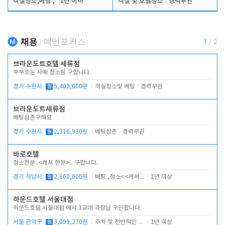
객실청소,베팅 ,
1년 이하
객실 및 호텔청소
경력무관
채용
메인포커스
1
/
2
브라운도트호텔 세류점
부부또는 자매 청소팀 구합니다.
경기 수원시
월
5,400,000원
객실청소및 베팅
경력무관
브라운도트세류점
베팅삼촌구해요
경기 수원시
월
2,316,930원
베팅삼촌
경력무관
바로호텔
청소한분..<캐셔 한분>.. 구합니다.
경기 하남시
월
2,600,000원
베팅.,청소<<캐셔 모셔봅니다.
1년 이상
하운드호텔 서울대점
하운드호텔 서울대점 에서 3교대 과장님 구인합니다.
서울 관악구
월
3,099,270원
주차 및 전반적인 당번업무
1년 이상