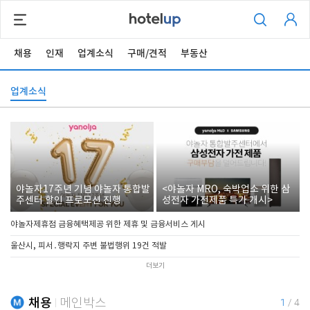
채용
인재
업계소식
구매/견적
부동산
업계소식
야놀자17주년 기념 야놀자 통합발
<야놀자 MRO, 숙박업소 위한 삼
주센터 할인 프로모션 진행
성전자 가전제품 특가 개시>
야놀자제휴점 금융혜택제공 위한 제휴 및 금융서비스 게시
울산시, 피서․행락지 주변 불법행위 19건 적발
더보기
채용
메인박스
1
/
4