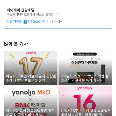
제이베이 관광호텔
수유제이베이호텔에서 청소팀 모집합니다
서울 강북구
월
5,600,000원
1년 이상
많이 본 기사
야놀자17주년 기념 야놀자 통합발
<야놀자 MRO, 숙박업소 위한 삼
주센터 할인 프로모션 진행
성전자 가전제품 특가 개시>
야놀자제휴점 금융혜택제공 위한
야놀자16주년 기념 제휴 숙박업주
제휴 및 금융서비스 게시
대상 야놀자통합발주센터 할인쿠