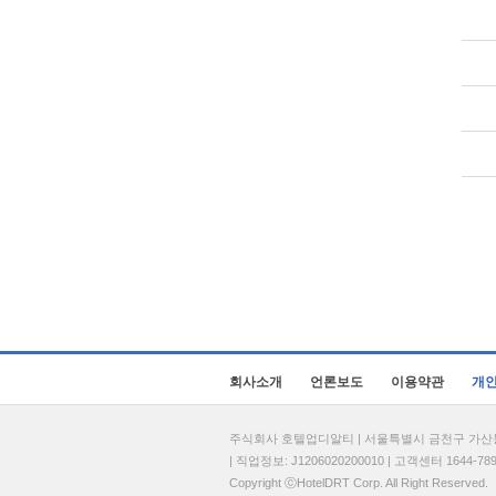
회사소개
언론보도
이용약관
개
주식회사 호텔업디알티 | 서울특별시 금천구 가산동 69
| 직업정보: J1206020200010 | 고객센터 1644-7896 
Copyright ⓒHotelDRT Corp. All Right Reserved.