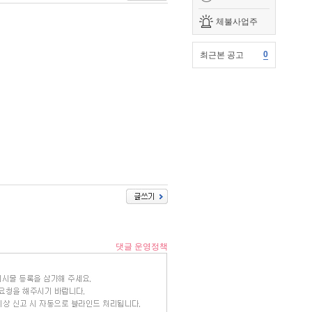
체불사업주
0
최근본 공고