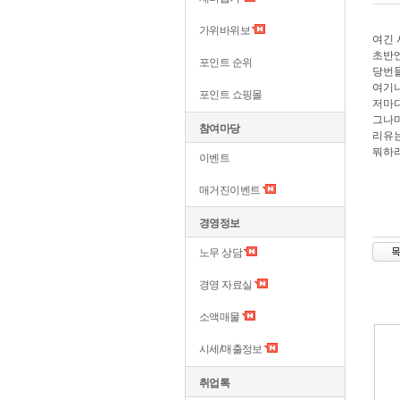
가위바위보
여긴 
초반엔
포인트 순위
당번들
여기나
포인트 쇼핑몰
저마다
그나마
참여마당
리유는
뭐하러
이벤트
매거진이벤트
경영정보
노무 상담
경영 자료실
소액매물
시세/매출정보
취업톡