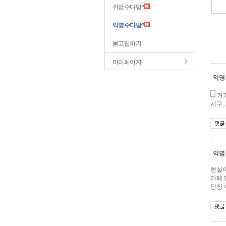
취업수다방
익명수다방
묻고답하기
마이페이지