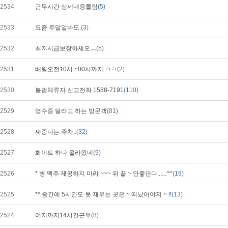
2534
근무시간 상세내용틀림
(5)
2533
요즘 주말알바도.
(3)
2532
최저시급보장하세오ㅡ
(5)
2531
배팅오전10시.~00시까지 ㅋㅋ
(2)
2530
불법체류자 신고전화 1588-7191
(110)
2529
영수증 달라고 하는 방문객
(81)
2528
짜증나는 주차..
(32)
2527
화이트 하나 올라왔네
(9)
2526
* 병 맥주 제공하지 마라 ~~~ 뒤 끝 ~ 안좋댄다......^^
(19)
2525
** 중간에 5시간도 못 재우는 곳은 ~ 떠났어야지 ~ !!
(13)
2524
여지까지14시간근무
(8)