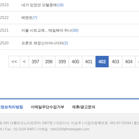
2523
내가 있었던 모텔중에
(18)
2522
메멘토
(7)
2521
이불 시트교체... 매일해야 하나
(30)
2520
프론트 제정신이아니더라
(3)
<<
<
397
398
399
400
401
402
403
404
인정보처리방침
이메일무단수집거부
제휴/광고문의
1 대륭테크노타운20차 1807호 | 대표이사: 이송주 | 사업자등록번호: 441-87-01934 | 
| Fax : 02-2225-8487 | 이메일 :
hdrt1109@hotelupdrt.com