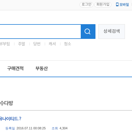
로그인
회원가입
모바일
로고
상세검색
부부팀
주말
당번
캐셔
청소
구매견적
부동산
수다방
유나이티드.?
등록일
2016.07.11 00:08:25
조회
4,304