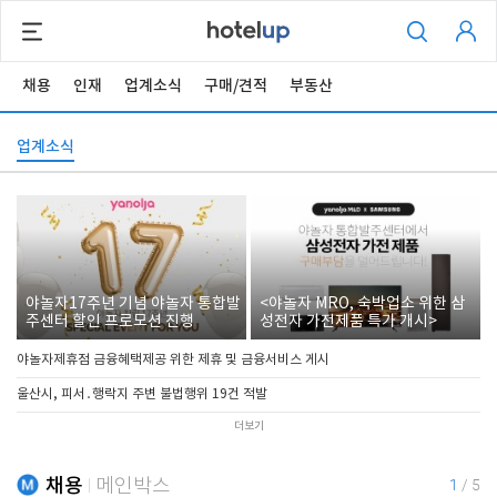
채용
인재
업계소식
구매/견적
부동산
업계소식
야놀자17주년 기념 야놀자 통합발
<야놀자 MRO, 숙박업소 위한 삼
주센터 할인 프로모션 진행
성전자 가전제품 특가 개시>
야놀자제휴점 금융혜택제공 위한 제휴 및 금융서비스 게시
울산시, 피서․행락지 주변 불법행위 19건 적발
더보기
채용
메인박스
1
/
5