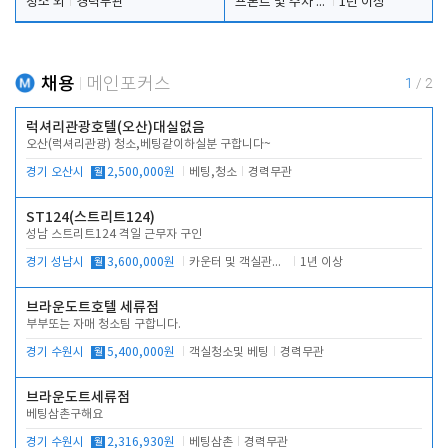
청소 외
경력무관
프론트 및 주차 객실관리
1년 이상
채용
메인포커스
1
/
2
럭셔리관광호텔(오산)대실없음
오산(럭셔리관광) 청소,베팅같이하실분 구합니다~
경기 오산시
월
2,500,000원
베팅,청소
경력무관
ST124(스트리트124)
성남 스트리트124 격일 근무자 구인
경기 성남시
월
3,600,000원
카운터 및 객실관리 전반
1년 이상
브라운도트호텔 세류점
부부또는 자매 청소팀 구합니다.
경기 수원시
월
5,400,000원
객실청소및 베팅
경력무관
브라운도트세류점
베팅삼촌구해요
경기 수원시
월
2,316,930원
베팅삼촌
경력무관