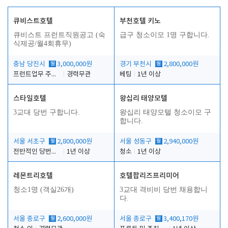
큐비스트호텔
부천호텔 키노
큐비스트 프런트직원공고 (숙
급구 청소이모 1명 구합니다.
식제공/월4회휴무)
충남 당진시
월
3,000,000원
경기 부천시
월
2,800,000원
프런트업무 주간, 야간
경력무관
베팅
1년 이상
스타일호텔
왕십리 태양모텔
3교대 당번 구합니다.
왕십리 태양모텔 청소이모 구
합니다.
서울 서초구
월
2,800,000원
서울 성동구
월
2,940,000원
전반적인 당번업무
1년 이상
청소
1년 이상
레몬트리호텔
호텔팝리즈프리미어
청소1명 (객실26개)
3교대 격비비 당번 채용합니
다.
서울 종로구
월
2,600,000원
서울 종로구
월
3,400,170원