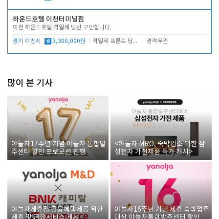
하운드호텔 이천터미널점
이천 하운드호텔 격일제 당번 구인합니다.
경기 이천시
월
3,300,000원
격일제 프론트 당번 업무로 주차 및 객실 점검
경력무관
많이 본 기사
야놀자17주년 기념 야놀자 통합발
<야놀자 MRO, 숙박업소 위한 삼
주센터 할인 프로모션 진행
성전자 가전제품 특가 개시>
야놀자제휴점 금융혜택제공 위한
야놀자16주년 기념 제휴 숙박업주
제휴 및 금융서비스 게시
대상 야놀자통합발주센터 할인쿠