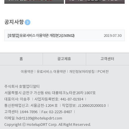
폰 증정
공지사항
[호텔업] 개인정보 처리방침 개정본1 (19.09.02)
2019.07.30
[호텔업] 유료서비스 이용약관 개정본2 (19.09.02)
2019.07.30
[호텔업] 개인정보 처리방침 개정본2 (19.09.02)
2019.07.30
홈
광고제휴
고객센터
이용약관
유료서비스 이용약관
개인정보처리방침
PC버전
주식회사 호텔업디알티
서울특별시 금천구 가산동 691 대륭테크노타운20차 1807호
대표이사: 이송주
사업자등록번호: 441-87-01934
통신판매업신고: 서울금천-1204 호
직업정보: J1206020200010
고객센터: 1644-7896
Fax: 02-2225-8487
이메일:
hdrt1109@hotelupdrt.com
Copyright ⓒ HotelupDRT Corp. All Right Reserved.