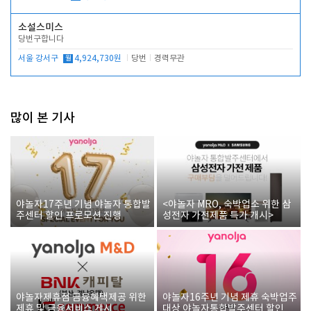
소설스미스
당번구합니다
서울 강서구
월
4,924,730원
당번
경력무관
많이 본 기사
야놀자17주년 기념 야놀자 통합발
<야놀자 MRO, 숙박업소 위한 삼
주센터 할인 프로모션 진행
성전자 가전제품 특가 개시>
야놀자제휴점 금융혜택제공 위한
야놀자16주년 기념 제휴 숙박업주
제휴 및 금융서비스 게시
대상 야놀자통합발주센터 할인쿠