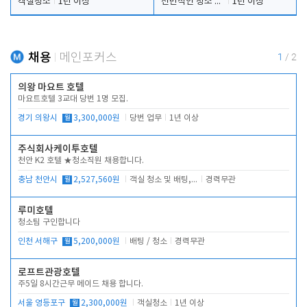
객실청소
1년 이상
전반적인 청소 업무(객실청소.객실정리)
1년 이상
채용
메인포커스
1
/
2
의왕 마요트 호텔
마요트호텔 3교대 당번 1명 모집.
경기 의왕시
월
3,300,000원
당번 업무
1년 이상
주식회사케이투호텔
천안 K2 호텔 ★청소직원 채용합니다.
충남 천안시
월
2,527,560원
객실 청소 및 배팅, 주변 시설 청소
경력무관
루미호텔
청소팀 구인합니다
인천 서해구
월
5,200,000원
배팅 / 청소
경력무관
로프트관광호텔
주5일 8시간근무 메이드 채용 합니다.
서울 영등포구
월
2,300,000원
객실청소
1년 이상