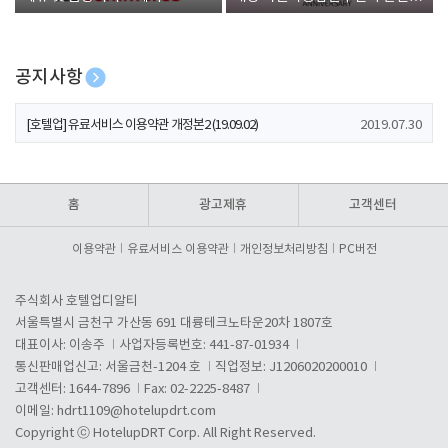
폰 증정
공지사항
[호텔업] 개인정보 처리방침 개정본1 (19.09.02)
2019.07.30
[호텔업] 유료서비스 이용약관 개정본2 (19.09.02)
2019.07.30
[호텔업] 개인정보 처리방침 개정본2 (19.09.02)
2019.07.30
홈
광고제휴
고객센터
이용약관
유료서비스 이용약관
개인정보처리방침
PC버전
주식회사 호텔업디알티
서울특별시 금천구 가산동 691 대륭테크노타운20차 1807호
대표이사: 이송주
사업자등록번호: 441-87-01934
통신판매업신고: 서울금천-1204 호
직업정보: J1206020200010
고객센터: 1644-7896
Fax: 02-2225-8487
이메일:
hdrt1109@hotelupdrt.com
Copyright ⓒ HotelupDRT Corp. All Right Reserved.