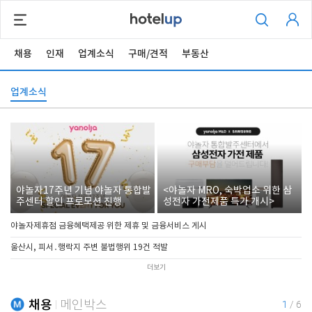
채용
인재
업계소식
구매/견적
부동산
업계소식
야놀자17주년 기념 야놀자 통합발
<야놀자 MRO, 숙박업소 위한 삼
주센터 할인 프로모션 진행
성전자 가전제품 특가 개시>
야놀자제휴점 금융혜택제공 위한 제휴 및 금융서비스 게시
울산시, 피서․행락지 주변 불법행위 19건 적발
더보기
채용
메인박스
1
/
6