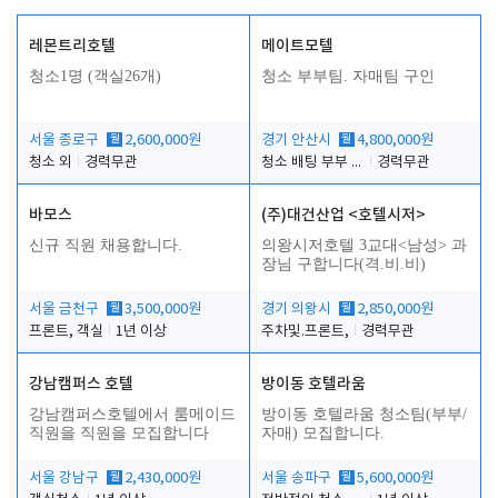
레몬트리호텔
메이트모텔
청소1명 (객실26개)
청소 부부팀. 자매팀 구인
서울 종로구
월
2,600,000원
경기 안산시
월
4,800,000원
청소 외
경력무관
청소 배팅 부부 구합니다
경력무관
바모스
(주)대건산업 <호텔시저>
신규 직원 채용합니다.
의왕시저호텔 3교대<남성> 과
장님 구합니다(격.비.비)
서울 금천구
월
3,500,000원
경기 의왕시
월
2,850,000원
프론트, 객실
1년 이상
주차및.프론트,
경력무관
강남캠퍼스 호텔
방이동 호텔라움
강남캠퍼스호텔에서 룸메이드
방이동 호텔라움 청소팀(부부/
직원을 직원을 모집합니다
자매) 모집합니다.
서울 강남구
월
2,430,000원
서울 송파구
월
5,600,000원