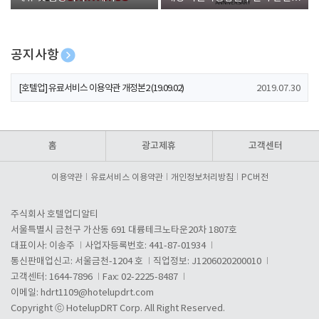
폰 증정
공지사항
[호텔업] 개인정보 처리방침 개정본1 (19.09.02)
2019.07.30
[호텔업] 유료서비스 이용약관 개정본2 (19.09.02)
2019.07.30
[호텔업] 개인정보 처리방침 개정본2 (19.09.02)
2019.07.30
홈
광고제휴
고객센터
이용약관
유료서비스 이용약관
개인정보처리방침
PC버전
주식회사 호텔업디알티
서울특별시 금천구 가산동 691 대륭테크노타운20차 1807호
대표이사: 이송주
사업자등록번호: 441-87-01934
통신판매업신고: 서울금천-1204 호
직업정보: J1206020200010
고객센터: 1644-7896
Fax: 02-2225-8487
이메일:
hdrt1109@hotelupdrt.com
Copyright ⓒ HotelupDRT Corp. All Right Reserved.