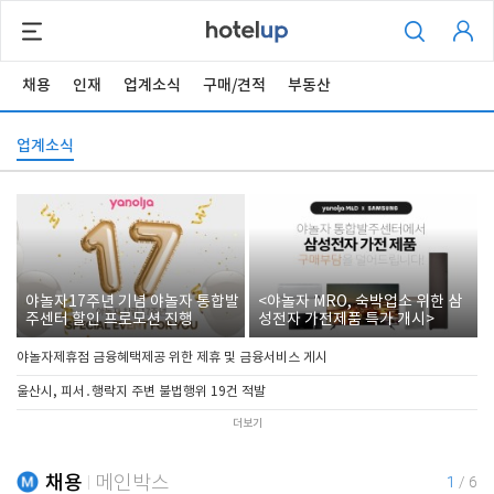
채용
인재
업계소식
구매/견적
부동산
업계소식
야놀자17주년 기념 야놀자 통합발
<야놀자 MRO, 숙박업소 위한 삼
주센터 할인 프로모션 진행
성전자 가전제품 특가 개시>
야놀자제휴점 금융혜택제공 위한 제휴 및 금융서비스 게시
울산시, 피서․행락지 주변 불법행위 19건 적발
더보기
채용
메인박스
1
/
6