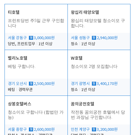
티호텔
왕십리 태양모텔
프런트당번 주5일 근무 구인합
왕십리 태양모텔 청소이모 구
니다
합니다.
서울 강동구
월
3,000,000원
서울 성동구
월
2,940,000원
당번, 프런트업무
1년 이상
청소
1년 이상
벨리노호텔
W호텔
베팅 구합니다.
청소이모 2명 모집합니다
경기 오산시
월
2,500,000원
경기 광명시
월
3,400,170원
베팅
경력무관
청소
1년 이상
상봉호텔버스
꿈의궁전호텔
청소이모 구합니다 (합법만 가
작전동 꿈의궁전 호텔에서 당
능)
번 과장님 구인합니다.
서울 중랑구
월
2,600,000원
인천 계양구
월
3,200,000원