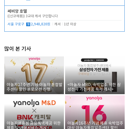
쎄비앙 호텔
((신규채용)) 3교대 캐셔 구인합니다
서울 구로구
월
2,948,820원
캐셔
1년 이상
많이 본 기사
야놀자17주년 기념 야놀자 통합발
<야놀자 MRO, 숙박업소 위한 삼
주센터 할인 프로모션 진행
성전자 가전제품 특가 개시>
야놀자제휴점 금융혜택제공 위한
야놀자16주년 기념 제휴 숙박업주
제휴 및 금융서비스 게시
대상 야놀자통합발주센터 할인쿠