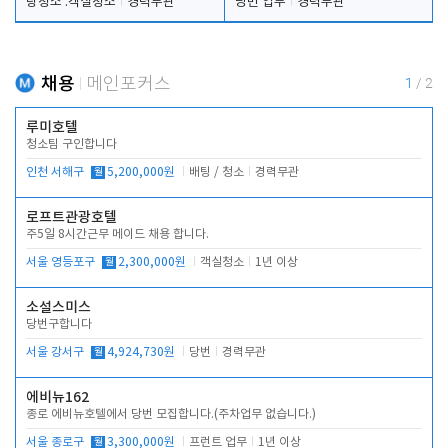
탕청소 .객실청소
경력무관
당번 업무
경력무관
채용
메인포커스
1
/
2
루미호텔
청소팀 구인합니다
인천 서해구
월
5,200,000원
배팅 / 청소
경력무관
로프트관광호텔
주5일 8시간근무 메이드 채용 합니다.
서울 영등포구
월
2,300,000원
객실청소
1년 이상
소설스미스
당번구합니다
서울 강서구
월
4,924,730원
당번
경력무관
에비뉴162
종로 에비뉴호텔에서 당번 모집합니다.(주차업무 없습니다.)
서울 종로구
월
3,300,000원
프런트 업무
1년 이상