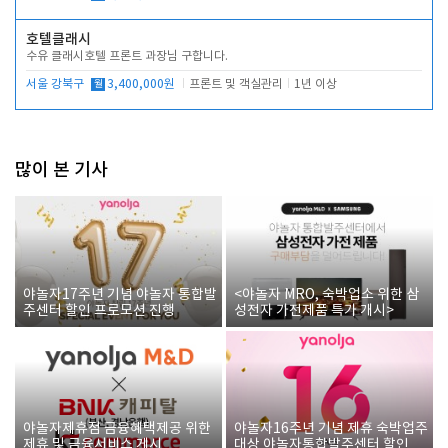
호텔클래시
수유 클래시호텔 프론트 과장님 구합니다.
서울 강북구
월
3,400,000원
프론트 및 객실관리
1년 이상
많이 본 기사
야놀자17주년 기념 야놀자 통합발
<야놀자 MRO, 숙박업소 위한 삼
주센터 할인 프로모션 진행
성전자 가전제품 특가 개시>
야놀자제휴점 금융혜택제공 위한
야놀자16주년 기념 제휴 숙박업주
제휴 및 금융서비스 게시
대상 야놀자통합발주센터 할인쿠