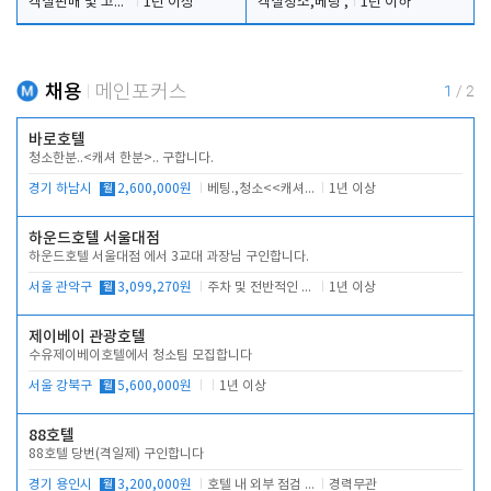
객실판매 및 고객응대
1년 이상
객실청소,베팅 ,
1년 이하
채용
메인포커스
1
/
2
바로호텔
청소한분..<캐셔 한분>.. 구합니다.
경기 하남시
월
2,600,000원
베팅.,청소<<캐셔 모셔봅니다.
1년 이상
하운드호텔 서울대점
하운드호텔 서울대점 에서 3교대 과장님 구인합니다.
서울 관악구
월
3,099,270원
주차 및 전반적인 당번업무
1년 이상
제이베이 관광호텔
수유제이베이호텔에서 청소팀 모집합니다
서울 강북구
월
5,600,000원
1년 이상
88호텔
88호텔 당번(격일제) 구인합니다
경기 용인시
월
3,200,000원
호텔 내 외부 점검 및 프런트 운영
경력무관