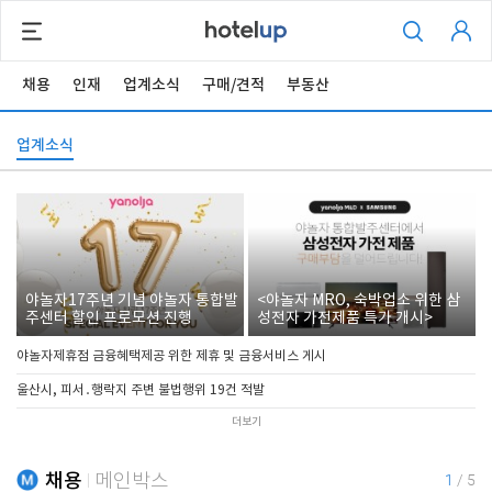
채용
인재
업계소식
구매/견적
부동산
업계소식
야놀자17주년 기념 야놀자 통합발
<야놀자 MRO, 숙박업소 위한 삼
주센터 할인 프로모션 진행
성전자 가전제품 특가 개시>
야놀자제휴점 금융혜택제공 위한 제휴 및 금융서비스 게시
울산시, 피서․행락지 주변 불법행위 19건 적발
더보기
채용
메인박스
1
/
5