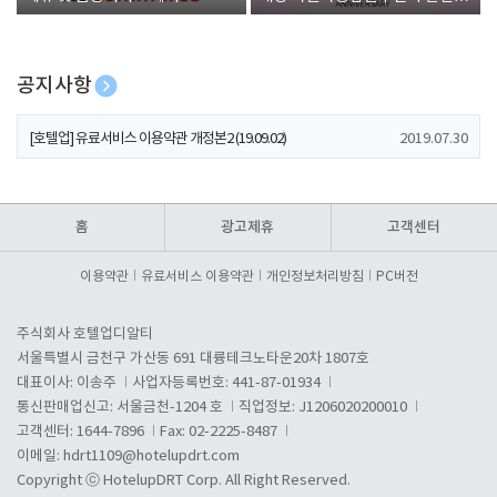
폰 증정
공지사항
[호텔업] 개인정보 처리방침 개정본1 (19.09.02)
2019.07.30
[호텔업] 유료서비스 이용약관 개정본2 (19.09.02)
2019.07.30
[호텔업] 개인정보 처리방침 개정본2 (19.09.02)
2019.07.30
홈
광고제휴
고객센터
이용약관
유료서비스 이용약관
개인정보처리방침
PC버전
주식회사 호텔업디알티
서울특별시 금천구 가산동 691 대륭테크노타운20차 1807호
대표이사: 이송주
사업자등록번호: 441-87-01934
통신판매업신고: 서울금천-1204 호
직업정보: J1206020200010
고객센터: 1644-7896
Fax: 02-2225-8487
이메일:
hdrt1109@hotelupdrt.com
Copyright ⓒ HotelupDRT Corp. All Right Reserved.