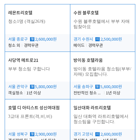
레몬트리호텔
수원 블루호텔
청소1명 (객실26개)
수원 블루호텔에서 부부 자매
팀찾아요
서울 종로구
월
2,600,000원
경기 수원시
시
2,500,000원
청소 외
경력무관
메이드
경력무관
사당역 메트로21
방이동 호텔라움
부부 청소팀 구합니다
방이동 호텔라움 청소팀(부부/
자매) 모집합니다.
서울 관악구
월
5,800,000원
서울 송파구
월
5,600,000원
객실청소
1년 이상
전반적인 청소 업무(객실청소.객실정리)
1년 이상
호텔 디 아티스트 성신여대점
일산대화 라트리호텔
3교대 프론트(격,비,비)
일산 대화역 라트리호텔에서
청소팀을 구인합니다.
서울 성북구
월
2,900,000원
경기 고양시
시
2,600,000원