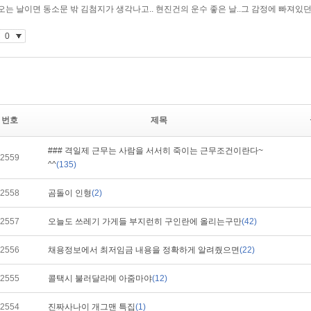
번호
제목
### 격일제 근무는 사람을 서서히 죽이는 근무조건이란다~
2559
^^
(135)
2558
곰돌이 인형
(2)
2557
오늘도 쓰레기 가게들 부지런히 구인란에 올리는구만
(42)
2556
채용정보에서 최저임금 내용을 정확하게 알려줬으면
(22)
2555
콜택시 불러달라메 아줌마야
(12)
2554
진짜사나이 개그맨 특집
(1)