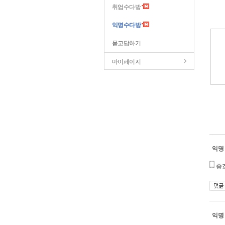
취업수다방
익명수다방
묻고답하기
마이페이지