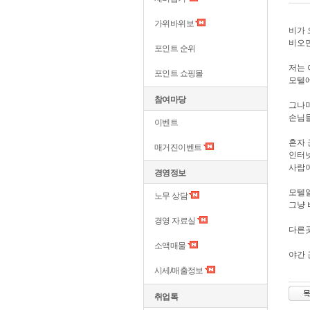
가위바위보
비가 
비오면
포인트 순위
저는 
포인트 쇼핑몰
모텔에
참여마당
그나마
손님들
이벤트
혼자 
매거진이벤트
인터넷
사람이
경영정보
모텔일
노무 상담
그냥 
경영 자료실
다른곳
소액매물
야간 
시세/매출정보
취업톡