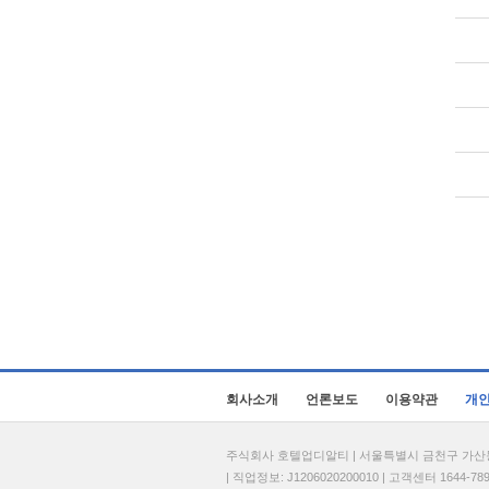
회사소개
언론보도
이용약관
개
주식회사 호텔업디알티 | 서울특별시 금천구 가산동 69
| 직업정보: J1206020200010 | 고객센터 1644-7896 