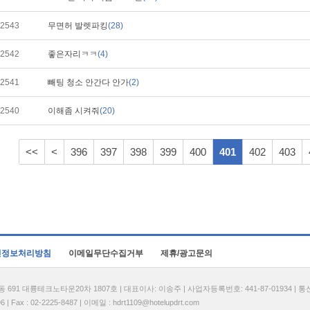
2543
무면허 발렛파킹
(28)
2542
좋은자리ㅋㅋ
(4)
2541
빼팅 청소 안간다 안가
(2)
2540
이해좀 시켜줘
(20)
<<
<
396
397
398
399
400
401
402
403
인정보처리방침
이메일무단수집거부
제휴/광고문의
1 대륭테크노타운20차 1807호 | 대표이사: 이송주 | 사업자등록번호: 441-87-01934 | 
| Fax : 02-2225-8487 | 이메일 :
hdrt1109@hotelupdrt.com