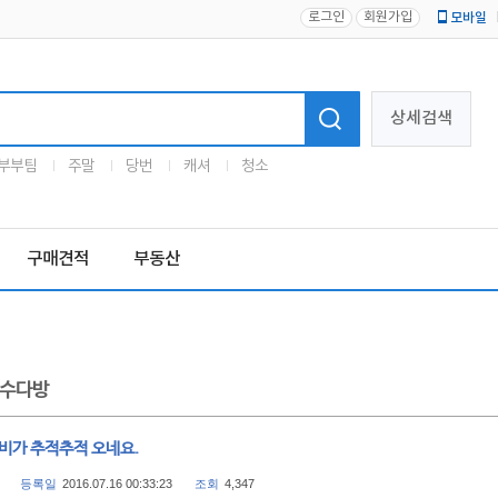
로그인
회원가입
모바일
로고
상세검색
부부팀
주말
당번
캐셔
청소
구매견적
부동산
수다방
 비가 추적추적 오네요.
등록일
2016.07.16 00:33:23
조회
4,347