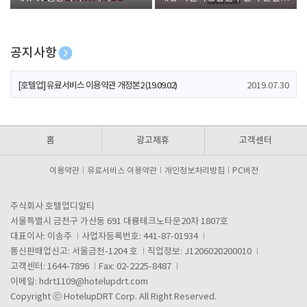
폰 증정
공지사항
[호텔업] 개인정보 처리방침 개정본1 (19.09.02)
2019.07.30
[호텔업] 유료서비스 이용약관 개정본2 (19.09.02)
2019.07.30
[호텔업] 개인정보 처리방침 개정본2 (19.09.02)
2019.07.30
홈
광고제휴
고객센터
이용약관
유료서비스 이용약관
개인정보처리방침
PC버전
주식회사 호텔업디알티
서울특별시 금천구 가산동 691 대륭테크노타운20차 1807호
대표이사: 이송주
사업자등록번호: 441-87-01934
통신판매업신고: 서울금천-1204 호
직업정보: J1206020200010
고객센터: 1644-7896
Fax: 02-2225-8487
이메일:
hdrt1109@hotelupdrt.com
Copyright ⓒ HotelupDRT Corp. All Right Reserved.