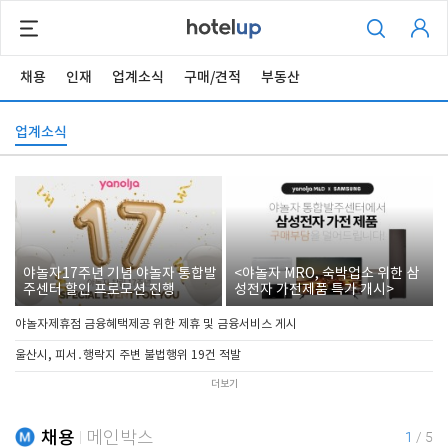
채용
인재
업계소식
구매/견적
부동산
업계소식
야놀자17주년 기념 야놀자 통합발
<야놀자 MRO, 숙박업소 위한 삼
주센터 할인 프로모션 진행
성전자 가전제품 특가 개시>
야놀자제휴점 금융혜택제공 위한 제휴 및 금융서비스 게시
울산시, 피서․행락지 주변 불법행위 19건 적발
더보기
채용
메인박스
1
/
5