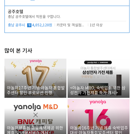
공주호텔
장실.샤워실 따로있습니다.
충남 공주호텔에서 직원을 구합니다.
충남 공주시
월
4,052,120원
카운터 및 객실점검(당번업무)
1년 이상
많이 본 기사
야놀자17주년 기념 야놀자 통합발
<야놀자 MRO, 숙박업소 위한 삼
주센터 할인 프로모션 진행
성전자 가전제품 특가 개시>
야놀자제휴점 금융혜택제공 위한
야놀자16주년 기념 제휴 숙박업주
제휴 및 금융서비스 게시
대상 야놀자통합발주센터 할인쿠