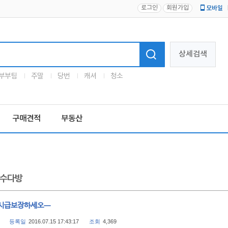
로그인
회원가입
모바일
로고
상세검색
부부팀
주말
당번
캐셔
청소
구매견적
부동산
수다방
시급보장하세오ㅡ
등록일
2016.07.15 17:43:17
조회
4,369