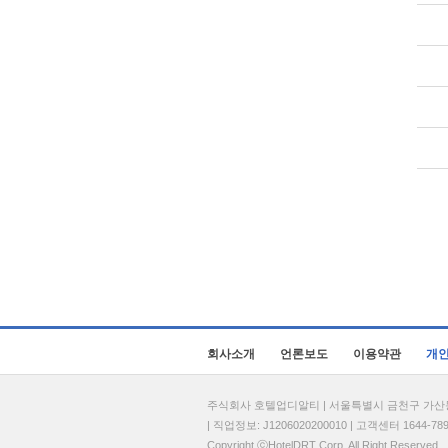
회사소개
언론보도
이용약관
개
주식회사 호텔업디알티 | 서울특별시 금천구 가산동 69
| 직업정보: J1206020200010 | 고객센터 1644-7896 
Copyright ⓒHotelDRT Corp. All Right Reserved.