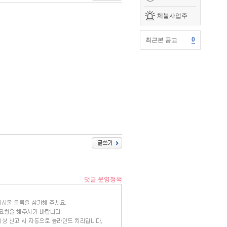
체불사업주
0
최근본 공고