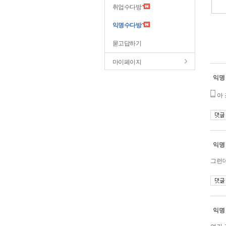
취업수다방
익명수다방
묻고답하기
마이페이지