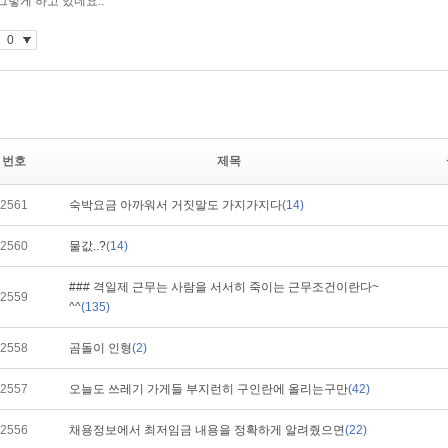
번호
제목
2561
숙박요금 아까워서 거짓말도 가지가지다
(14)
2560
물값..?
(14)
### 격일제 근무는 사람을 서서히 죽이는 근무조건이란다~
2559
^^
(135)
2558
곰돌이 인형
(2)
2557
오늘도 쓰레기 가게들 부지런히 구인란에 올리는구만
(42)
2556
채용정보에서 최저임금 내용을 정확하게 알려줬으면
(22)