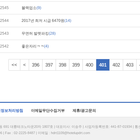
2545
블랙업소
(9)
2544
2017년 최저 시급 6470원
(14)
2543
무면허 발렛파킹
(28)
2542
좋은자리ㅋㅋ
(4)
<<
<
396
397
398
399
400
401
402
403
인정보처리방침
이메일무단수집거부
제휴/광고문의
1 대륭테크노타운20차 1807호 | 대표이사: 이송주 | 사업자등록번호: 441-87-01934 | 
| Fax : 02-2225-8487 | 이메일 :
hdrt1109@hotelupdrt.com