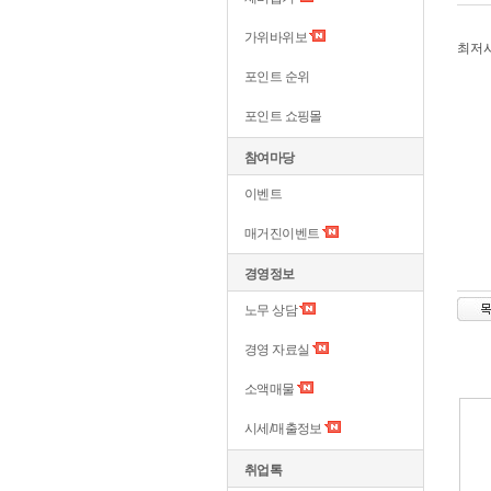
가위바위보
최저
포인트 순위
포인트 쇼핑몰
참여마당
이벤트
매거진이벤트
경영정보
노무 상담
경영 자료실
소액매물
시세/매출정보
취업톡