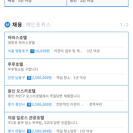
베팅
1년 이상
당번
1년 이상
채용
메인포커스
1
/
2
하라스호텔
영등포 하라스호텔
서울 영등포구
시
10,030원
카운터 업무 및 객실관리(청소상태 확인, 객실판매)
1년 이상
루루호텔
부부청소팀 구합니다
인천 남동구
월
2,500,000원
객실 청소
1년 이상
용인 오스카호텔
용인 처인구 오스카호텔에서 격일당번 채용합니다
경기 용인시
월
3,500,000원
전반적인 카운터 업무
경력무관
의왕 밀로스 관광호텔
주1회 휴무 청소 부부팀, 3교대 당번 모집합니다.
경기 의왕시
월
2,500,000원
객실 청소업무
1년 이상