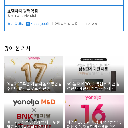
호텔야자 평택역점
청소 1팀 구인합니다
경기 평택시
월
5,000,000원
호텔객실 및 공용시설 청소 관리
1년 이상
많이 본 기사
야놀자17주년 기념 야놀자 통합발
<야놀자 MRO, 숙박업소 위한 삼
주센터 할인 프로모션 진행
성전자 가전제품 특가 개시>
야놀자제휴점 금융혜택제공 위한
야놀자16주년 기념 제휴 숙박업주
제휴 및 금융서비스 게시
대상 야놀자통합발주센터 할인쿠