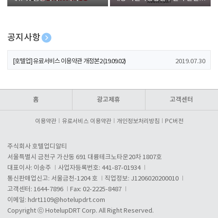
폰 증정
공지사항
[호텔업] 개인정보 처리방침 개정본1 (19.09.02)
2019.07.30
[호텔업] 유료서비스 이용약관 개정본2 (19.09.02)
2019.07.30
[호텔업] 개인정보 처리방침 개정본2 (19.09.02)
2019.07.30
홈
광고제휴
고객센터
이용약관
유료서비스 이용약관
개인정보처리방침
PC버전
주식회사 호텔업디알티
서울특별시 금천구 가산동 691 대륭테크노타운20차 1807호
대표이사: 이송주
사업자등록번호: 441-87-01934
통신판매업신고: 서울금천-1204 호
직업정보: J1206020200010
고객센터: 1644-7896
Fax: 02-2225-8487
이메일:
hdrt1109@hotelupdrt.com
Copyright ⓒ HotelupDRT Corp. All Right Reserved.