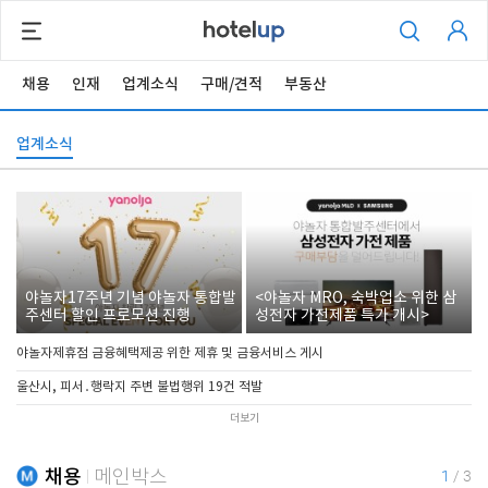
채용
인재
업계소식
구매/견적
부동산
업계소식
야놀자17주년 기념 야놀자 통합발
<야놀자 MRO, 숙박업소 위한 삼
주센터 할인 프로모션 진행
성전자 가전제품 특가 개시>
야놀자제휴점 금융혜택제공 위한 제휴 및 금융서비스 게시
울산시, 피서․행락지 주변 불법행위 19건 적발
더보기
채용
메인박스
1
/
3