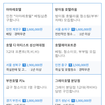
아마레호텔
방이동 호텔라움
인천 *아마레호텔* 베팅삼촌
방이동 호텔라움 청소팀(부부/
구합니다.
자매) 모집합니다.
인천 계양구
월
2,600,000원
서울 송파구
월
5,600,000원
베팅
경력무관
전반적인 청소 업무(객실청소.객실정리)
1년 이상
호텔 디 아티스트 성신여대점
호텔에어포트준
3교대 프론트(격,비,비)
베팅, 청소이모, 부부팀 모집
합니다.
서울 성북구
월
2,900,000원
인천 중구
월
2,500,000원
객실판매 및 고객응대
1년 이상
객실 및 호텔청소
경력무관
부천호텔 키노
그레이호텔 분당점
급구 청소이모 1명 구합니다.
그레이 분당점 3교대(격비비)
당번 구인합니다.
경기 부천시
월
2,800,000원
경기 성남시
월
3,000,000원