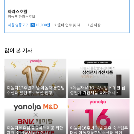
하라스호텔
영등포 하라스호텔
서울 영등포구
시
10,030원
카운터 업무 및 객실관리(청소상태 확인, 객실판매)
1년 이상
많이 본 기사
야놀자17주년 기념 야놀자 통합발
<야놀자 MRO, 숙박업소 위한 삼
주센터 할인 프로모션 진행
성전자 가전제품 특가 개시>
야놀자제휴점 금융혜택제공 위한
야놀자16주년 기념 제휴 숙박업주
제휴 및 금융서비스 게시
대상 야놀자통합발주센터 할인쿠