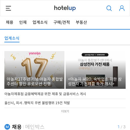
채용
인재
업계소식
구매/견적
부동산
업계소식
야놀자17주년 기념 야놀자 통합발
<야놀자 MRO, 숙박업소 위한 삼
주센터 할인 프로모션 진행
성전자 가전제품 특가 개시>
야놀자제휴점 금융혜택제공 위한 제휴 및 금융서비스 게시
울산시, 피서․행락지 주변 불법행위 19건 적발
더보기
채용
메인박스
1
/
3