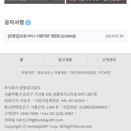
폰 증정
공지사항
[호텔업] 개인정보 처리방침 개정본1 (19.09.02)
2019.07.30
[호텔업] 유료서비스 이용약관 개정본2 (19.09.02)
2019.07.30
[호텔업] 개인정보 처리방침 개정본2 (19.09.02)
2019.07.30
홈
광고제휴
고객센터
이용약관
유료서비스 이용약관
개인정보처리방침
PC버전
주식회사 호텔업디알티
서울특별시 금천구 가산동 691 대륭테크노타운20차 1807호
대표이사: 이송주
사업자등록번호: 441-87-01934
통신판매업신고: 서울금천-1204 호
직업정보: J1206020200010
고객센터: 1644-7896
Fax: 02-2225-8487
이메일:
hdrt1109@hotelupdrt.com
Copyright ⓒ HotelupDRT Corp. All Right Reserved.