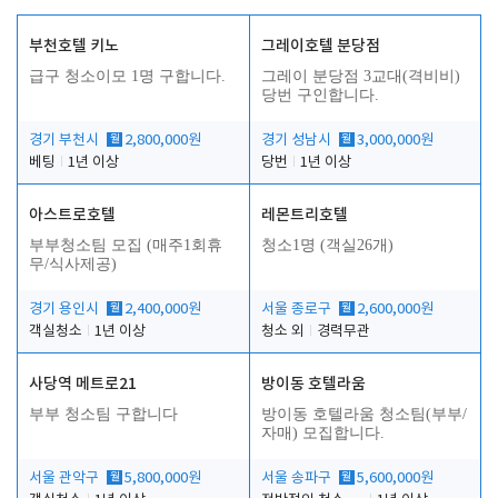
부천호텔 키노
그레이호텔 분당점
급구 청소이모 1명 구합니다.
그레이 분당점 3교대(격비비)
당번 구인합니다.
경기 부천시
월
2,800,000원
경기 성남시
월
3,000,000원
베팅
1년 이상
당번
1년 이상
아스트로호텔
레몬트리호텔
부부청소팀 모집 (매주1회휴
청소1명 (객실26개)
무/식사제공)
경기 용인시
월
2,400,000원
서울 종로구
월
2,600,000원
객실청소
1년 이상
청소 외
경력무관
사당역 메트로21
방이동 호텔라움
부부 청소팀 구합니다
방이동 호텔라움 청소팀(부부/
자매) 모집합니다.
서울 관악구
월
5,800,000원
서울 송파구
월
5,600,000원