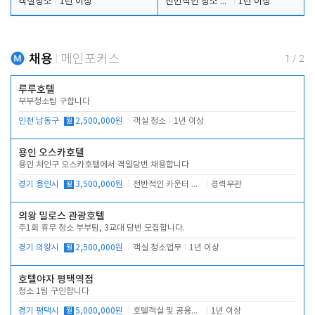
객실청소
1년 이상
전반적인 청소 업무(객실청소.객실정리)
1년 이상
채용
메인포커스
1
/
2
루루호텔
부부청소팀 구합니다
인천 남동구
월
2,500,000원
객실 청소
1년 이상
용인 오스카호텔
용인 처인구 오스카호텔에서 격일당번 채용합니다
경기 용인시
월
3,500,000원
전반적인 카운터 업무
경력무관
의왕 밀로스 관광호텔
주1회 휴무 청소 부부팀, 3교대 당번 모집합니다.
경기 의왕시
월
2,500,000원
객실 청소업무
1년 이상
호텔야자 평택역점
청소 1팀 구인합니다
경기 평택시
월
5,000,000원
호텔객실 및 공용시설 청소 관리
1년 이상