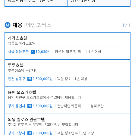
청소 배팅 부부 구합니다
경력무관
당번
1년 이상
채용
메인포커스
1
/
1
하라스호텔
영등포 하라스호텔
서울 영등포구
시
10,030원
카운터 업무 및 객실관리(청소상태 확인, 객실판매)
1년 이상
루루호텔
부부청소팀 구합니다
인천 남동구
월
2,500,000원
객실 청소
1년 이상
용인 오스카호텔
용인 처인구 오스카호텔에서 격일당번 채용합니다
경기 용인시
월
3,500,000원
전반적인 카운터 업무
경력무관
의왕 밀로스 관광호텔
주1회 휴무 청소 부부팀, 3교대 당번 모집합니다.
경기 의왕시
월
2,500,000원
객실 청소업무
1년 이상