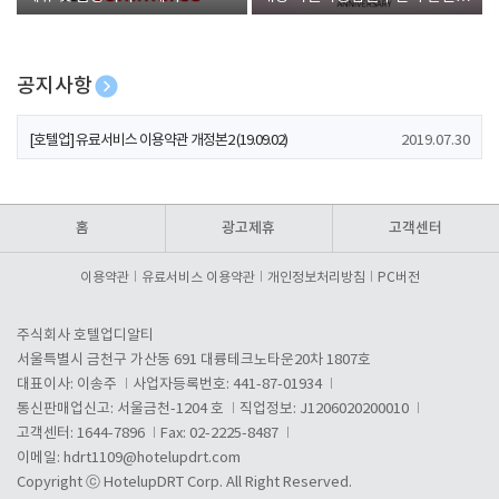
폰 증정
공지사항
[호텔업] 개인정보 처리방침 개정본1 (19.09.02)
2019.07.30
[호텔업] 유료서비스 이용약관 개정본2 (19.09.02)
2019.07.30
[호텔업] 개인정보 처리방침 개정본2 (19.09.02)
2019.07.30
홈
광고제휴
고객센터
이용약관
유료서비스 이용약관
개인정보처리방침
PC버전
주식회사 호텔업디알티
서울특별시 금천구 가산동 691 대륭테크노타운20차 1807호
대표이사: 이송주
사업자등록번호: 441-87-01934
통신판매업신고: 서울금천-1204 호
직업정보: J1206020200010
고객센터: 1644-7896
Fax: 02-2225-8487
이메일:
hdrt1109@hotelupdrt.com
Copyright ⓒ HotelupDRT Corp. All Right Reserved.