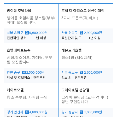
방이동 호텔라움
호텔 디 아티스트 성신여대점
방이동 호텔라움 청소팀(부부/
3교대 프론트(격,비,비)
자매) 모집합니다.
서울 송파구
월
5,600,000원
서울 성북구
월
2,900,000원
전반적인 청소 업무(객실청소.객실정리)
1년 이상
객실판매 및 고객응대
1년 이상
호텔에어포트준
레몬트리호텔
베팅,청소이모, 자매팀, 부부
청소1명 (객실26개)
팀 모집합니다.
인천 중구
월
2,500,000원
서울 종로구
월
2,600,000원
객실 및 호텔청소
경력무관
청소 외
경력무관
메이트모텔
그레이호텔 분당점
청소 부부팀. 자매팀 구인
그레이 분당점 3교대(격비비)
당번 구인합니다.
경기 안산시
월
4,800,000원
경기 성남시
월
3,000,000원