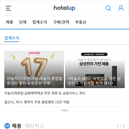
채용
인재
업계소식
구매/견적
부동산
업계소식
야놀자17주년 기념 야놀자 통합발
<야놀자 MRO, 숙박업소 위한 삼
주센터 할인 프로모션 진행
성전자 가전제품 특가 개시>
야놀자제휴점 금융혜택제공 위한 제휴 및 금융서비스 게시
울산시, 피서․행락지 주변 불법행위 19건 적발
더보기
채용
메인박스
1
/
3