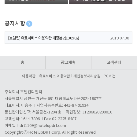
폰 증정
공지사항
[호텔업] 개인정보 처리방침 개정본1 (19.09.02)
2019.07.30
[호텔업] 유료서비스 이용약관 개정본2 (19.09.02)
2019.07.30
[호텔업] 개인정보 처리방침 개정본2 (19.09.02)
2019.07.30
홈
광고제휴
고객센터
이용약관
유료서비스 이용약관
개인정보처리방침
PC버전
주식회사 호텔업디알티
서울특별시 금천구 가산동 691 대륭테크노타운20차 1807호
대표이사: 이송주
사업자등록번호: 441-87-01934
통신판매업신고: 서울금천-1204 호
직업정보: J1206020200010
고객센터: 1644-7896
Fax: 02-2225-8487
이메일:
hdrt1109@hotelupdrt.com
Copyright ⓒ HotelupDRT Corp. All Right Reserved.