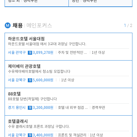
청소 외
경력무관
당번
경력무관
채용
메인포커스
1
/
2
하운드호텔 서울대점
하운드호텔 서울대점 에서 3교대 과장님 구인합니다.
서울 관악구
월
3,099,270원
주차 및 전반적인 당번업무
1년 이상
제이베이 관광호텔
수유제이베이호텔에서 청소팀 모집합니다
서울 강북구
월
5,600,000원
1년 이상
88호텔
88호텔 당번(격일제) 구인합니다
경기 용인시
월
3,200,000원
호텔 내 외부 점검 및 프런트 운영
경력무관
호텔클래시
수유 클래시호텔 프론트 과장님 구합니다.
서울 강북구
월
3,400,000원
프론트 및 객실관리
1년 이상