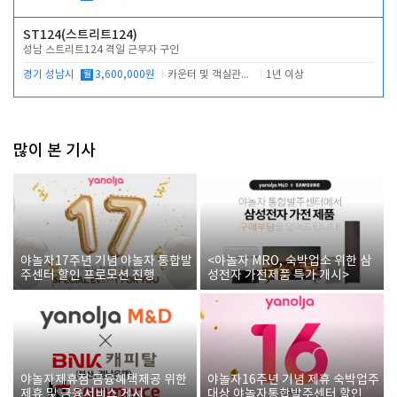
ST124(스트리트124)
성남 스트리트124 격일 근무자 구인
경기 성남시
월
3,600,000원
카운터 및 객실관리 전반
1년 이상
많이 본 기사
야놀자17주년 기념 야놀자 통합발
<야놀자 MRO, 숙박업소 위한 삼
주센터 할인 프로모션 진행
성전자 가전제품 특가 개시>
야놀자제휴점 금융혜택제공 위한
야놀자16주년 기념 제휴 숙박업주
제휴 및 금융서비스 게시
대상 야놀자통합발주센터 할인쿠