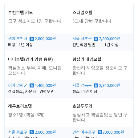
부천호텔 키노
스타일호텔
급구 청소이모 1명 구합니다.
3교대 당번 구합니다.
경기 부천시
월
2,800,000원
서울 서초구
월
2,800,000원
베팅
1년 이상
전반적인 당번업무
1년 이상
나더호텔(경기 양평 용문)
왕십리 태양모텔
객실청소 부부, 자매, 모녀팀
왕십리 태양모텔 청소이모 구
모십니다.
합니다.
경기 양평군
월
4,400,000원
서울 성동구
월
2,940,000원
객실청소, 카운터
경력무관
청소
1년 이상
레몬트리호텔
호텔두루와
청소1명 (객실26개)
성실하고 책임감있는 당번 구
합니다.
서울 종로구
월
2,600,000원
인천 미추홀구
월
3,000,000원