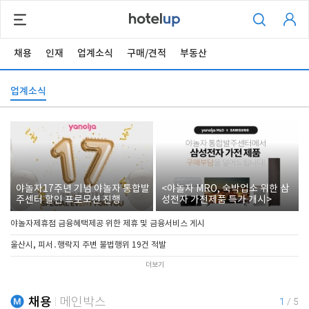
채용
인재
업계소식
구매/견적
부동산
업계소식
야놀자17주년 기념 야놀자 통합발
<야놀자 MRO, 숙박업소 위한 삼
주센터 할인 프로모션 진행
성전자 가전제품 특가 개시>
야놀자제휴점 금융혜택제공 위한 제휴 및 금융서비스 게시
울산시, 피서․행락지 주변 불법행위 19건 적발
더보기
채용
메인박스
1
/
5