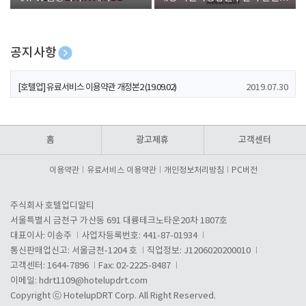
폰 증정
공지사항
[호텔업] 개인정보 처리방침 개정본1 (19.09.02)
2019.07.30
[호텔업] 유료서비스 이용약관 개정본2 (19.09.02)
2019.07.30
[호텔업] 개인정보 처리방침 개정본2 (19.09.02)
2019.07.30
홈
광고제휴
고객센터
이용약관
유료서비스 이용약관
개인정보처리방침
PC버전
주식회사 호텔업디알티
서울특별시 금천구 가산동 691 대륭테크노타운20차 1807호
대표이사: 이송주
사업자등록번호: 441-87-01934
통신판매업신고: 서울금천-1204 호
직업정보: J1206020200010
고객센터: 1644-7896
Fax: 02-2225-8487
이메일:
hdrt1109@hotelupdrt.com
Copyright ⓒ HotelupDRT Corp. All Right Reserved.