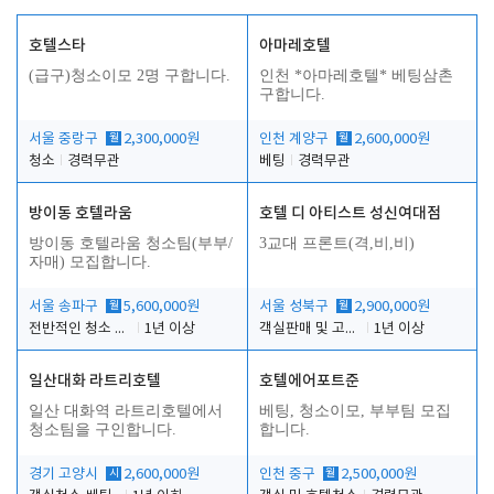
호텔스타
아마레호텔
(급구)청소이모 2명 구합니다.
인천 *아마레호텔* 베팅삼촌
구합니다.
서울 중랑구
월
2,300,000원
인천 계양구
월
2,600,000원
청소
경력무관
베팅
경력무관
방이동 호텔라움
호텔 디 아티스트 성신여대점
방이동 호텔라움 청소팀(부부/
3교대 프론트(격,비,비)
자매) 모집합니다.
서울 송파구
월
5,600,000원
서울 성북구
월
2,900,000원
전반적인 청소 업무(객실청소.객실정리)
1년 이상
객실판매 및 고객응대
1년 이상
일산대화 라트리호텔
호텔에어포트준
일산 대화역 라트리호텔에서
베팅, 청소이모, 부부팀 모집
청소팀을 구인합니다.
합니다.
경기 고양시
시
2,600,000원
인천 중구
월
2,500,000원