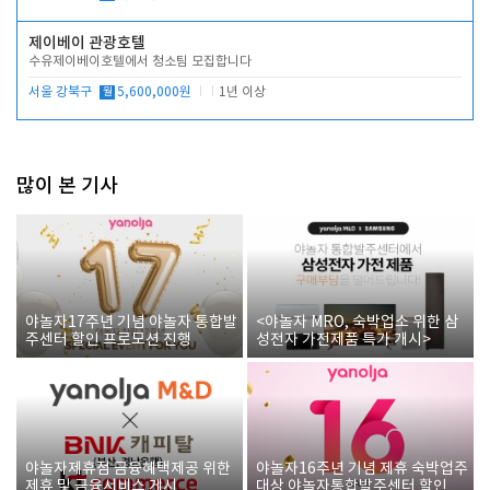
제이베이 관광호텔
수유제이베이호텔에서 청소팀 모집합니다
서울 강북구
월
5,600,000원
1년 이상
많이 본 기사
야놀자17주년 기념 야놀자 통합발
<야놀자 MRO, 숙박업소 위한 삼
주센터 할인 프로모션 진행
성전자 가전제품 특가 개시>
야놀자제휴점 금융혜택제공 위한
야놀자16주년 기념 제휴 숙박업주
제휴 및 금융서비스 게시
대상 야놀자통합발주센터 할인쿠