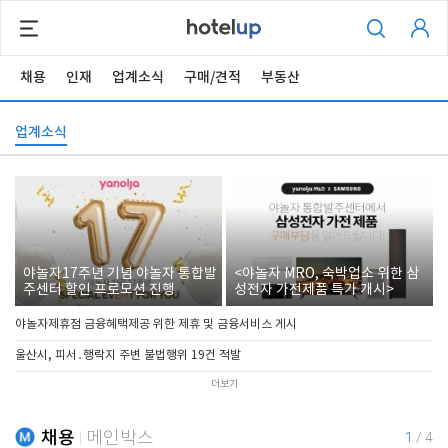
채용
인재
업계소식
구매/견적
부동산
업계소식
야놀자17주년 기념 야놀자 통합발
<야놀자 MRO, 숙박업소 위한 삼
주센터 할인 프로모션 진행
성전자 가전제품 특가 개시>
야놀자제휴점 금융혜택제공 위한 제휴 및 금융서비스 게시
울산시, 피서․행락지 주변 불법행위 19건 적발
더보기
채용
메인박스
1
/
4