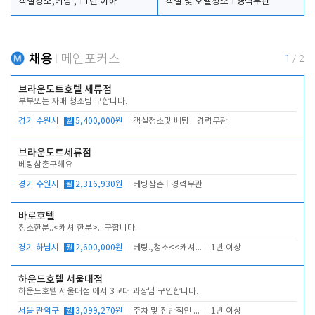
객실청소,베팅 ,
1년 이하
객실 및 호텔청소
경력무관
채용
메인포커스
1
/
2
브라운도트호텔 세류점
부부또는 자매 청소팀 구합니다.
경기 수원시
월
5,400,000원
객실청소및 베팅
경력무관
브라운도트세류점
베팅삼촌구해요
경기 수원시
월
2,316,930원
베팅삼촌
경력무관
바로호텔
청소한분..<캐셔 한분>.. 구합니다.
경기 하남시
월
2,600,000원
베팅.,청소<<캐셔 모셔봅니다.
1년 이상
하운드호텔 서울대점
하운드호텔 서울대점 에서 3교대 과장님 구인합니다.
서울 관악구
월
3,099,270원
주차 및 전반적인 당번업무
1년 이상