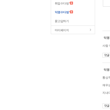
취업수다방
익명수다방
묻고답하기
마이페이지