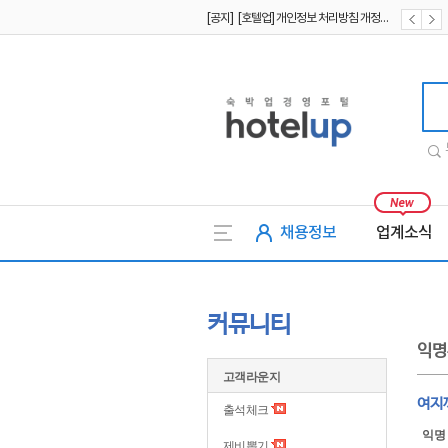
[공지] [호텔업] 개인정보 처리방침 개정본1 (19.09.02)
[공지] [호텔업] 유료서비스 이용약관 개정본2 (19.09.02)
호텔업
채용정보
업계소식
커뮤니티
익명
고객라운지
여지
출석체크
익명
제비뽑기