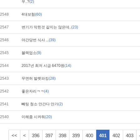
우..?
(2)
2548
4대보험
(60)
2547
변기가 막힌것 같지는 않은데..
(23)
2546
야간당번 식사 ...
(39)
2545
블랙업소
(9)
2544
2017년 최저 시급 6470원
(14)
2543
무면허 발렛파킹
(28)
2542
좋은자리ㅋㅋ
(4)
2541
빼팅 청소 안간다 안가
(2)
2540
이해좀 시켜줘
(20)
<<
<
396
397
398
399
400
401
402
403