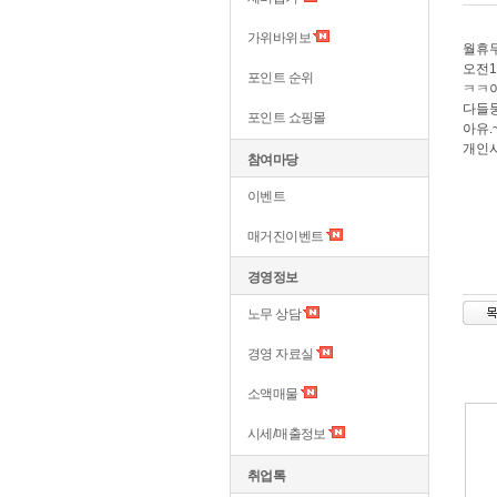
가위바위보
월휴무
오전1
포인트 순위
ㅋㅋ이
다들
포인트 쇼핑몰
아유
개인
참여마당
이벤트
매거진이벤트
경영정보
노무 상담
경영 자료실
소액매물
시세/매출정보
취업톡