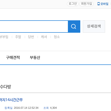
로그인
회원가입
모바일
로고
상세검색
부부팀
주말
당번
캐셔
청소
구매견적
부동산
수다방
까지14시간근무
등록일
2016.07.14 12:52:34
조회
4,304