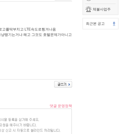
체불사업주
0
최근본 공고
로고를딱부치고 LTE속도로튕겨나옴
그냥땡기는거냐 해고 그것도 호텔문제가아니고