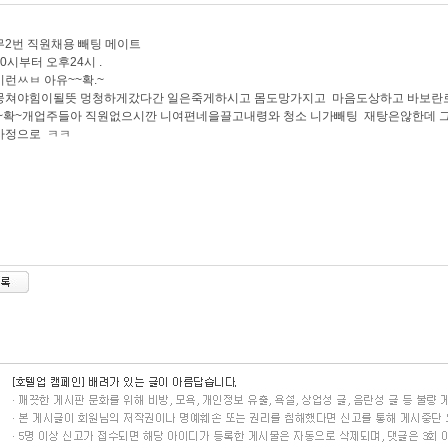
2번 직원채용 빼팅 메이트
0시부터 오후24시 .
런ㅆㅂ 아유~~확.~
뭉쳐야힘이될뜻 멍청하게갔다간 일은죽게하시고 몸도망가지고 마음도상하고 바보란
.~확~개업주들아 직원없으시깐 니여편네을끌고내령와 청소 니가빼팅 재탕은않한데 
사정으로 ㅋㅋ