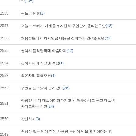
^^
(135)
2558
곰돌이 인형
(2)
2557
오늘도 쓰레기 가게들 부지런히 구인란에 올리는구만
(42)
2556
채용정보에서 최저임금 내용을 정확하게 알려줬으면
(22)
2555
콜택시 불러달라메 아줌마야
(12)
2554
진짜사나이 개그맨 특집
(1)
2553
좋은자리 적극추천
(4)
2552
구인글 난리났네 난리났어
(26)
아침9시부터 대실하러와가지고 방 깨끗하냐고 묻고 대실비
2551
싸다고하는 인간
(24)
2550
장난치네
(3)
손님이 있는 방에 전에 사용한 손님이 방을 확인하려는 경
2549