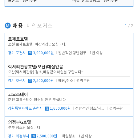
프론트
경력무관
객실 및 호텔청소
경력무관
채용
메인포커스
1
/
2
로제토호텔
포천 로제토호텔_야간과장님모십니다.
경기 포천시
월
3,000,000원
일반적인 당번업무
1년 이상
럭셔리관광호텔(오산)대실없음
오산(럭셔리관광) 청소,베팅같이하실분 구합니다~
경기 오산시
월
2,500,000원
베팅,청소
경력무관
고요스테이
춘천 고요스테이 청소팀 한분 모십니다
강원특별자치도 춘천시
월
1,650,000원
전반적인 청소/세탁업무
경력무관
의정부G호텔
부부 청소팀 모십니다
경기 의정부시
월
2,500,000원
객실청소
1년 이상