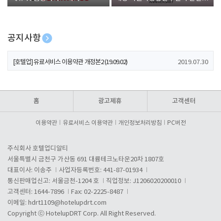
폰 증정
공지사항
[호텔업] 개인정보 처리방침 개정본1 (19.09.02)
2019.07.30
[호텔업] 유료서비스 이용약관 개정본2 (19.09.02)
2019.07.30
[호텔업] 개인정보 처리방침 개정본2 (19.09.02)
2019.07.30
홈
광고제휴
고객센터
이용약관
유료서비스 이용약관
개인정보처리방침
PC버전
주식회사 호텔업디알티
서울특별시 금천구 가산동 691 대륭테크노타운20차 1807호
대표이사: 이송주
사업자등록번호: 441-87-01934
통신판매업신고: 서울금천-1204 호
직업정보: J1206020200010
고객센터: 1644-7896
Fax: 02-2225-8487
이메일:
hdrt1109@hotelupdrt.com
Copyright ⓒ HotelupDRT Corp. All Right Reserved.