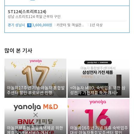
ST124(스트리트124)
성남 스트리트124 격일 근무자 구인
경기 성남시
월
3,600,000원
카운터 및 객실관리 전반
1년 이상
많이 본 기사
야놀자17주년 기념 야놀자 통합발
<야놀자 MRO, 숙박업소 위한 삼
주센터 할인 프로모션 진행
성전자 가전제품 특가 개시>
야놀자제휴점 금융혜택제공 위한
야놀자16주년 기념 제휴 숙박업주
제휴 및 금융서비스 게시
대상 야놀자통합발주센터 할인쿠