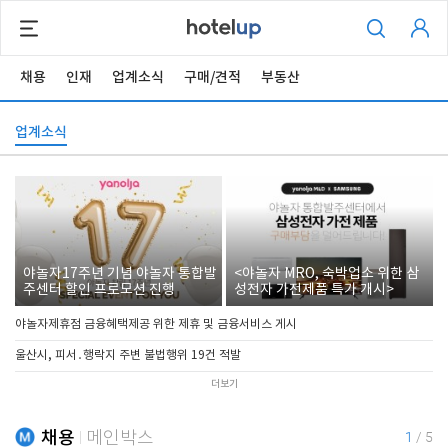
채용
인재
업계소식
구매/견적
부동산
업계소식
야놀자17주년 기념 야놀자 통합발
<야놀자 MRO, 숙박업소 위한 삼
주센터 할인 프로모션 진행
성전자 가전제품 특가 개시>
야놀자제휴점 금융혜택제공 위한 제휴 및 금융서비스 게시
울산시, 피서․행락지 주변 불법행위 19건 적발
더보기
채용
메인박스
1
/
5