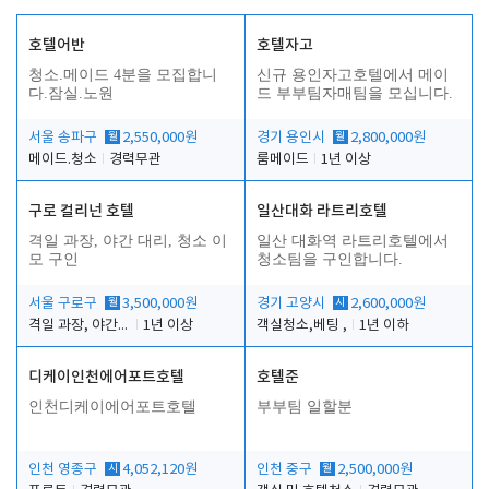
호텔어반
호텔자고
청소.메이드 4분을 모집합니
신규 용인자고호텔에서 메이
다.잠실.노원
드 부부팀자매팀을 모십니다.
서울 송파구
월
2,550,000원
경기 용인시
월
2,800,000원
메이드.청소
경력무관
룸메이드
1년 이상
구로 컬리넌 호텔
일산대화 라트리호텔
격일 과장, 야간 대리, 청소 이
일산 대화역 라트리호텔에서
모 구인
청소팀을 구인합니다.
서울 구로구
월
3,500,000원
경기 고양시
시
2,600,000원
격일 과장, 야간 대리, 청소 이모
1년 이상
객실청소,베팅 ,
1년 이하
디케이인천에어포트호텔
호텔준
인천디케이에어포트호텔
부부팀 일할분
인천 영종구
시
4,052,120원
인천 중구
월
2,500,000원