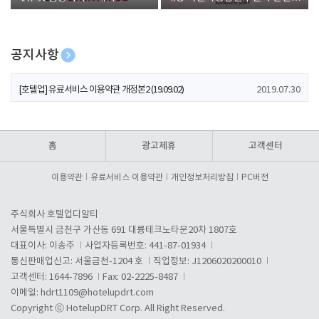
폰 증정
공지사항
[호텔업] 개인정보 처리방침 개정본1 (19.09.02)
2019.07.30
[호텔업] 유료서비스 이용약관 개정본2 (19.09.02)
2019.07.30
[호텔업] 개인정보 처리방침 개정본2 (19.09.02)
2019.07.30
홈
광고제휴
고객센터
이용약관
유료서비스 이용약관
개인정보처리방침
PC버전
주식회사 호텔업디알티
서울특별시 금천구 가산동 691 대륭테크노타운20차 1807호
대표이사: 이송주
사업자등록번호: 441-87-01934
통신판매업신고: 서울금천-1204 호
직업정보: J1206020200010
고객센터: 1644-7896
Fax: 02-2225-8487
이메일:
hdrt1109@hotelupdrt.com
Copyright ⓒ HotelupDRT Corp. All Right Reserved.