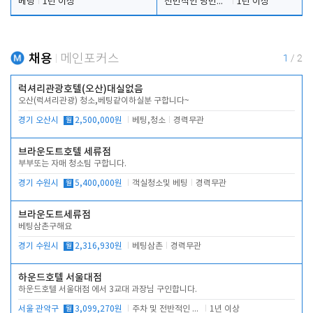
베팅
1년 이상
전반적인 당번업무
1년 이상
채용
메인포커스
1
/
2
럭셔리관광호텔(오산)대실없음
오산(럭셔리관광) 청소,베팅같이하실분 구합니다~
경기 오산시
월
2,500,000원
베팅,청소
경력무관
브라운도트호텔 세류점
부부또는 자매 청소팀 구합니다.
경기 수원시
월
5,400,000원
객실청소및 베팅
경력무관
브라운도트세류점
베팅삼촌구해요
경기 수원시
월
2,316,930원
베팅삼촌
경력무관
하운드호텔 서울대점
하운드호텔 서울대점 에서 3교대 과장님 구인합니다.
서울 관악구
월
3,099,270원
주차 및 전반적인 당번업무
1년 이상