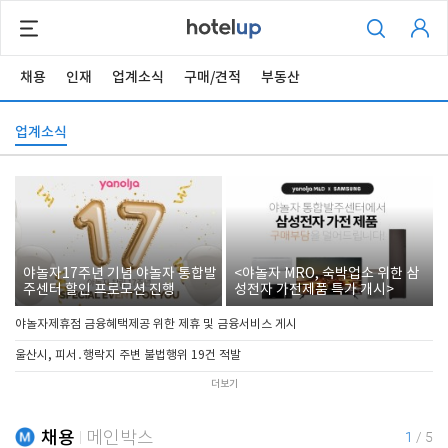
채용
인재
업계소식
구매/견적
부동산
업계소식
야놀자17주년 기념 야놀자 통합발
<야놀자 MRO, 숙박업소 위한 삼
주센터 할인 프로모션 진행
성전자 가전제품 특가 개시>
야놀자제휴점 금융혜택제공 위한 제휴 및 금융서비스 게시
울산시, 피서․행락지 주변 불법행위 19건 적발
더보기
채용
메인박스
1
/
5