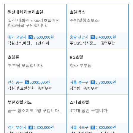
일산대화 라트리호텔
호텔박스
일산 대화역 라트리호텔에서
주방및청소보조
청소팀을 구인합니다.
경기 고양시
시
2,600,000원
충남 천안시
월
2,400,000원
객실청소,베팅 ,
1년 이하
주방2인식사준비및청소린렌보조
경력무관
호텔준
RG호텔
부부팀 모집합니다.
청소 부부팀
인천 중구
월
5,000,000원
서울 성북구
월
2,700,000원
객실 및 호텔청소
경력무관
청소팀
경력무관
부천호텔 키노
스타일호텔
급구 청소이모 1명 구합니다.
3교대 당번 구합니다.
경기 부천시
월
2,800,000원
서울 서초구
월
2,800,000원