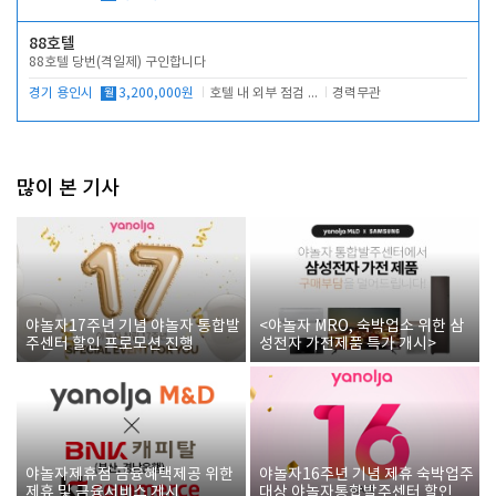
88호텔
88호텔 당번(격일제) 구인합니다
경기 용인시
월
3,200,000원
호텔 내 외부 점검 및 프런트 운영
경력무관
많이 본 기사
야놀자17주년 기념 야놀자 통합발
<야놀자 MRO, 숙박업소 위한 삼
주센터 할인 프로모션 진행
성전자 가전제품 특가 개시>
야놀자제휴점 금융혜택제공 위한
야놀자16주년 기념 제휴 숙박업주
제휴 및 금융서비스 게시
대상 야놀자통합발주센터 할인쿠