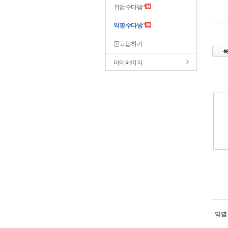
취업수다방
익명수다방
묻고답하기
마이페이지