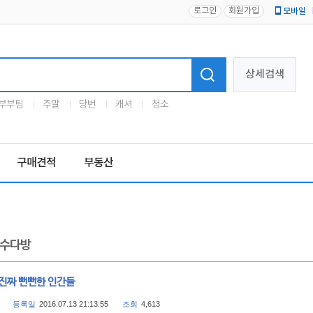
로그인
회원가입
모바일
로고
상세검색
부부팀
주말
당번
캐셔
청소
구매견적
부동산
수다방
. 진짜 뻔뻔한 인간들
등록일
2016.07.13 21:13:55
조회
4,613