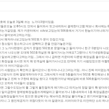
6호에 오늘로 3일째 쓰는 노가다3명이있음.
들은오늘 오후5시도 안되서 들어와서 씻고내려와서 결제한다고함.딱보니 회사에는
까는거같았음. 제가 카운터에서 cctv보고있는데 506호에서 거기서 한놈이기어나와가
나 열어보려고하는거임..
서 왜저러나보고있는데 502호가 문이 안잠긴거임.
 청소팀이 청소하고나서 깜빡하고 문을 안잠가놓은거임.
 그 노가다한명이 갑자기 문열린 502호로 문열어놓고 들어가더니 한 2~3분있다 나오
거기서 나오신분 도대체 502호객실엔 왜 들어가시는거에요?그랬더니 자기네방화장실
 일보려고했다고하는거임...그래서 아니 급하면 카운터에 다른방 화장실좀 쓸수있냐
 화장실을 쓰시면 되지 왜 빈객실에 들어가시냐고요.만약에 거기 사람있었으면 어쩔
이 더 어이가없습니다.
가 사람없는거 확인하고 들어갔으니 된거아니냐고그러는거임...아니 진짜 어이없는게
고방식이 진짜 열받게하더라구요.그래서제가 바로 5층올라가서 502호 확인해보니 
올려놓고 진짜 누구한테 화장실 썼다고 자랑한거마냥 해놨길래 바로 506호들어가서따
고 오히려 지네들이 성질임.
면 그럴수도있는데 뭘 그렇게 불친절하게 얘기하냐고 따지는데 정말 열이 확 받더라
 일이급한데 옆에방화장실좀쓰게해달라고 물어보거나 1층내려와서 1층 화장실좀쓴
실화장실들어가서 썼으면 원상복구는 해놔야죠.화장실 불다켜놓고 변기커버열어놓고 
지니 그 원인제공자가 귀찮다듯이 아.아.알겠어요..이러더라구요.미안하단 소리 하나