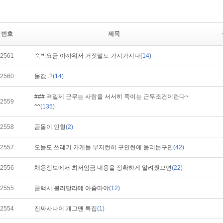
번호
제목
2561
숙박요금 아까워서 거짓말도 가지가지다
(14)
2560
물값..?
(14)
### 격일제 근무는 사람을 서서히 죽이는 근무조건이란다~
2559
^^
(135)
2558
곰돌이 인형
(2)
2557
오늘도 쓰레기 가게들 부지런히 구인란에 올리는구만
(42)
2556
채용정보에서 최저임금 내용을 정확하게 알려줬으면
(22)
2555
콜택시 불러달라메 아줌마야
(12)
2554
진짜사나이 개그맨 특집
(1)