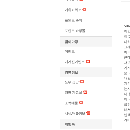
가위바위보
포인트 순위
50
포인트 쇼핑몰
이것
이 
참여마당
나하
그래
이벤트
아마
근데
매거진이벤트
서 
가서
경영정보
운터
대답
노무 상담
자기
는사
경영 자료실
다 
하냐
소액매물
급하
해서
시세/매출정보
빈객
려따
취업톡