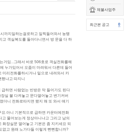
체불사업주
0
최근본 공고
 6시까지일하는걸로하고 일찍들어와서 농땡
지고 객실복도를 돌아다니면서 방 문을 다 하
는거임...그래서 바로 506호로 객실전화를해
에 누가있어서 오줌이 마려워서 다른데 들어
고 미리전화를하시거나 밑으로 내려와서 카
뻔했냐고 따지니
 급하면 사람없는 빈방은 막 들어가도 된다
화장실 불 다켜놓고 문다열어놓고 변기커버
졌더니 전화로따지면 됐지 왜 또 와서 얘기
구요.아니 기본적으로 급하면 카운터에전화
다고 물어보는게 정상아니냐고 그리고 남의
화장실문 열어놓고 기본은 좀 지키세요 되
도없고 원래 노가다들 이렇게 뻔뻔합니까?