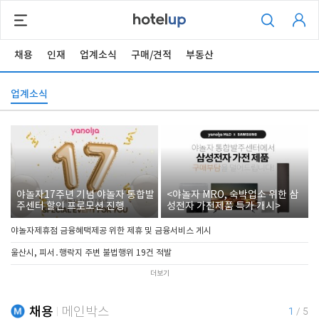
채용
인재
업계소식
구매/견적
부동산
업계소식
야놀자17주년 기념 야놀자 통합발
<야놀자 MRO, 숙박업소 위한 삼
주센터 할인 프로모션 진행
성전자 가전제품 특가 개시>
야놀자제휴점 금융혜택제공 위한 제휴 및 금융서비스 게시
울산시, 피서․행락지 주변 불법행위 19건 적발
더보기
채용
메인박스
1
/
5