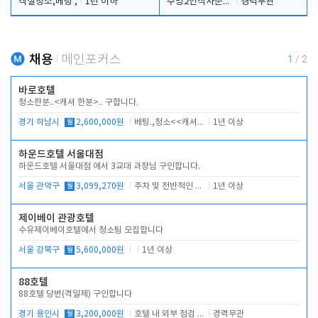
객실청소,베팅 ,
1년 이하
주방2인식사준비및청소린렌보조
경력무관
채용
메인포커스
1
/
2
바로호텔
청소한분..<캐셔 한분>.. 구합니다.
경기 하남시
월
2,600,000원
베팅.,청소<<캐셔 모셔봅니다.
1년 이상
하운드호텔 서울대점
하운드호텔 서울대점 에서 3교대 과장님 구인합니다.
서울 관악구
월
3,099,270원
주차 및 전반적인 당번업무
1년 이상
제이베이 관광호텔
수유제이베이호텔에서 청소팀 모집합니다
서울 강북구
월
5,600,000원
1년 이상
88호텔
88호텔 당번(격일제) 구인합니다
경기 용인시
월
3,200,000원
호텔 내 외부 점검 및 프런트 운영
경력무관