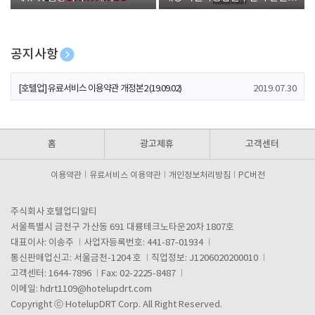
폰 증정
공지사항
[호텔업] 개인정보 처리방침 개정본1 (19.09.02)
2019.07.30
[호텔업] 유료서비스 이용약관 개정본2 (19.09.02)
2019.07.30
[호텔업] 개인정보 처리방침 개정본2 (19.09.02)
2019.07.30
홈
광고제휴
고객센터
이용약관
유료서비스 이용약관
개인정보처리방침
PC버전
주식회사 호텔업디알티
서울특별시 금천구 가산동 691 대륭테크노타운20차 1807호
대표이사: 이송주
사업자등록번호: 441-87-01934
통신판매업신고: 서울금천-1204 호
직업정보: J1206020200010
고객센터: 1644-7896
Fax: 02-2225-8487
이메일:
hdrt1109@hotelupdrt.com
Copyright ⓒ HotelupDRT Corp. All Right Reserved.