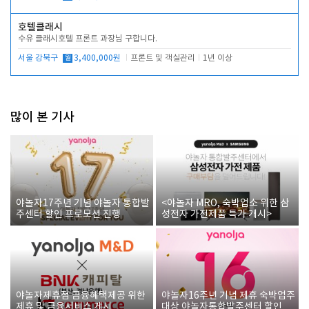
호텔클래시
수유 클래시호텔 프론트 과장님 구합니다.
서울 강북구
월
3,400,000원
프론트 및 객실관리
1년 이상
많이 본 기사
야놀자17주년 기념 야놀자 통합발
<야놀자 MRO, 숙박업소 위한 삼
주센터 할인 프로모션 진행
성전자 가전제품 특가 개시>
야놀자제휴점 금융혜택제공 위한
야놀자16주년 기념 제휴 숙박업주
제휴 및 금융서비스 게시
대상 야놀자통합발주센터 할인쿠