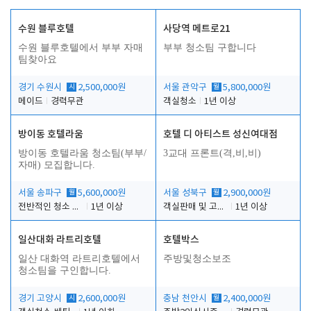
수원 블루호텔
사당역 메트로21
수원 블루호텔에서 부부 자매
부부 청소팀 구합니다
팀찾아요
경기 수원시
시
2,500,000원
서울 관악구
월
5,800,000원
메이드
경력무관
객실청소
1년 이상
방이동 호텔라움
호텔 디 아티스트 성신여대점
방이동 호텔라움 청소팀(부부/
3교대 프론트(격,비,비)
자매) 모집합니다.
서울 송파구
월
5,600,000원
서울 성북구
월
2,900,000원
전반적인 청소 업무(객실청소.객실정리)
1년 이상
객실판매 및 고객응대
1년 이상
일산대화 라트리호텔
호텔박스
일산 대화역 라트리호텔에서
주방및청소보조
청소팀을 구인합니다.
경기 고양시
시
2,600,000원
충남 천안시
월
2,400,000원